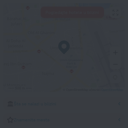
Pogledajte hotele u blizini
500 m
© OpenStreetMap učesnici
OpenStreetMap
Šta se nalazi u blizini
Znamenita mesta