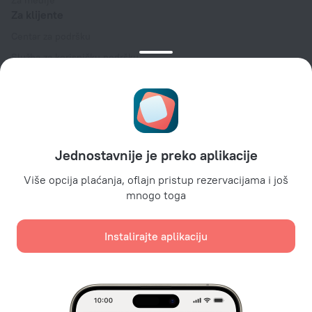
Za medije
Za klijente
Centar za podršku
Služba za korisničku podršku
Blog o turizmu
Podešavanja kolačića
Uslovi rezervacije
Za partnere
Jednostavnije je preko aplikacije
Za vlasnike hotela
Za turističke agencije
Više opcija plaćanja, oflajn pristup rezervacijama i još
mnogo toga
Za korporativne klijente
Affiliate program
Instalirajte aplikaciju
Sigurna plaćanja
Sigurna zaštita podataka od vodećih platnih sistema.