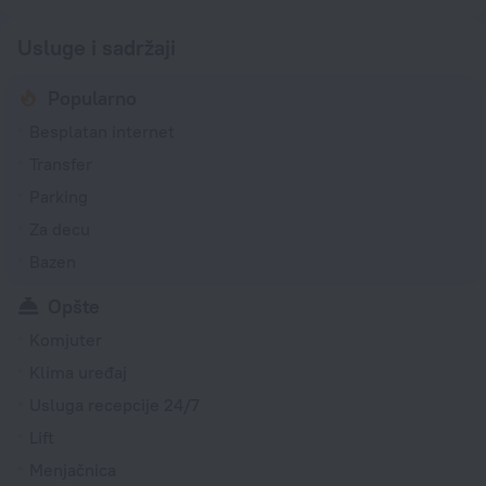
Usluge i sadržaji
Popularno
Besplatan internet
Transfer
Parking
Za decu
Bazen
Opšte
Komjuter
Klima uređaj
Usluga recepcije 24/7
Lift
Menjačnica