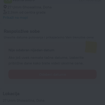
27 Umm Ghowailina, Doha
2,3 km
od centra grada
Prikaži na mapi
Raspoložive sobe
Unesite datume putovanja i prikazaćemo Vam trenutne cene
Nije odabran nijedan datum
Ako još uvek nemate tačne datume, izaberite
približne dane kako biste videli okvirne cene.
Odaberi datume
Lokacija
27 Umm Ghowailina, Doha