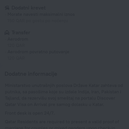
Dodatni krevet
Morate navesti maksimalni iznos
150 QAR po gostu po noćenju
Transfer
Aerodrom
120 QAR
Aerodrom povratno putovanje
120 QAR
Dodatne informacije
Ministarstvo unutrašnjih poslova Države Katar zahteva od
putnika, sa pasošima koje su izdale Indija, Iran, Pakistan i
Tajland, da rezervišu svoj smeštaj na portalu Discover
Qatar Visa on Arrival pre samog dolasku u Katar.
Front desk is open 24/7.
Qatar Residents are required to present a valid proof of
marriage for couples or mixed genders upon check-in.