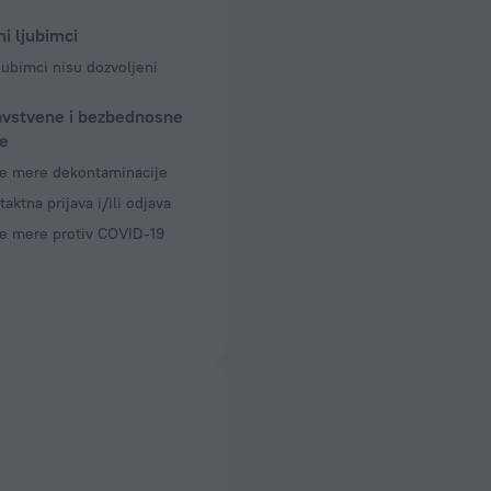
i ljubimci
jubimci nisu dozvoljeni
avstvene i bezbednosne
e
e mere dekontaminacije
aktna prijava i/ili odjava
e mere protiv COVID-19