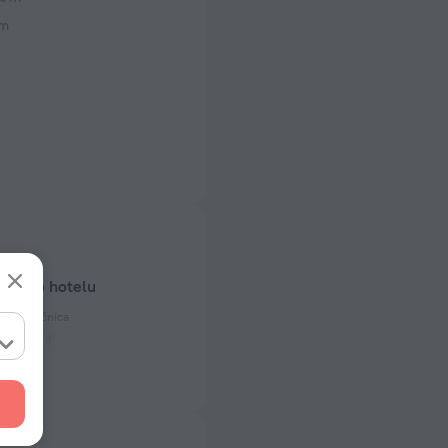
 m
odaci o hotelu
ičnih utičnica
ičnica
 50 Hz
ičnica
mljenjem)
 50 Hz