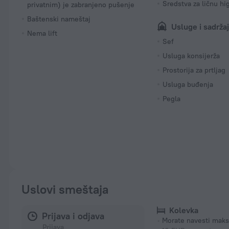
Sredstva za ličnu hi
privatnim) je zabranjeno pušenje
Baštenski nameštaj
Usluge i sadržaj
Nema lift
Sef
Usluga konsijerža
Prostorija za prtljag
Usluga buđenja
Pegla
Uslovi smeštaja
Kolevka
Prijava i odjava
Morate navesti maks
Prijava