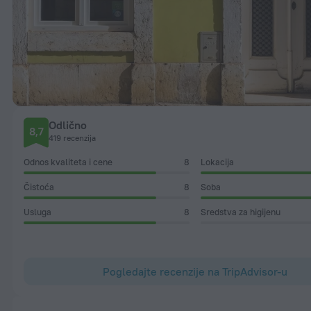
Odlično
8,7
419 recenzija
Odnos kvaliteta i cene
8
Lokacija
Čistoća
8
Soba
Usluga
8
Sredstva za higijenu
Pogledajte recenzije na TripAdvisor-u