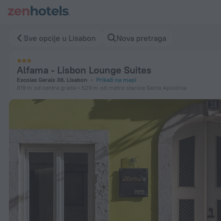
Alfama - Lisbon Lounge Suites u Lisabon - Rezervišite odmah
Sve opcije u Lisabon
Nova pretraga
Alfama - Lisbon Lounge Suites
Escolas Gerais 38, Lisabon
Prikaži na mapi
819 m
od centra grada
529 m
od metro stanice Santa Apolónia