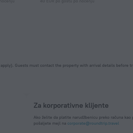
 noćenju
40 EUR po gostu po noćenju
apply). Guests must contact the property with arrival details before tr
Za korporativne klijente
Ako želite da platite narudžbenicu preko računa kao 
pošaljete mejl na
corporate@roundtrip.travel