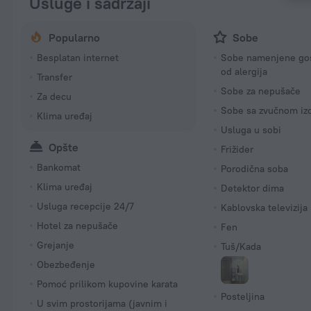
Usluge i sadržaji
Popularno
Sobe
Besplatan internet
Sobe namenjene gos
od alergija
Transfer
Sobe za nepušače
Za decu
Sobe sa zvučnom iz
Klima uređaj
Usluga u sobi
Opšte
Frižider
Bankomat
Porodična soba
Klima uređaj
Detektor dima
Usluga recepcije 24/7
Kablovska televizija
Hotel za nepušače
Fen
Grejanje
Tuš/Kada
Obezbeđenje
Pomoć prilikom kupovine karata
Posteljina
U svim prostorijama (javnim i