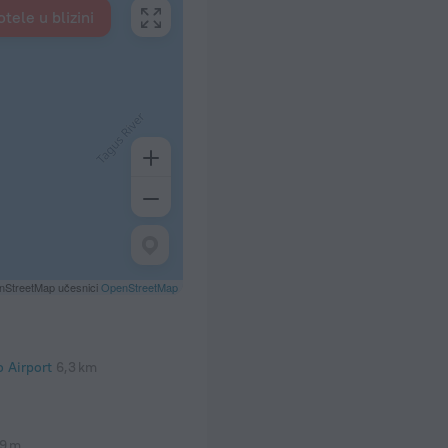
tele u blizini
nStreetMap učesnici
OpenStreetMap
 Airport
6,3 km
9 m