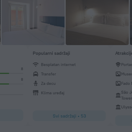
Popularni sadržaji
Atrakcij
Besplatan internet
Porta
8
Transfer
Museu
8
Za decu
Fado
São J
Klima uređaj
Towe
Ulyss
Svi sadržaji
•
53