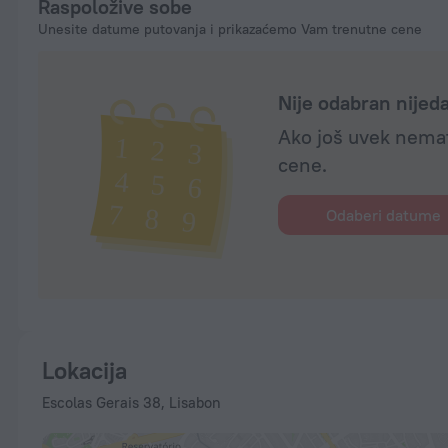
Raspoložive sobe
Unesite datume putovanja i prikazaćemo Vam trenutne cene
Nije odabran nije
Ako još uvek nemat
cene.
Odaberi datume
Lokacija
Escolas Gerais 38, Lisabon