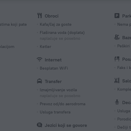
Broj soba
25 soba
Obroci
Par
tima koji pate
Kafa/čaj za goste
Nema p
Flaširana voda (doplata)
Baze
naplaćuje se posebno
Peškiri
olacijom
Ketler
Pos
Internet
Faks i 
Besplatan WiFi
Sal
Transfer
Komple
Iznajmljivanje vozila
naplaćuje se posebno
Dec
Prevoz od/do aerodroma
Usluga
Usluga transfera
Porodi
Jezici koji se govore
Dečiji 