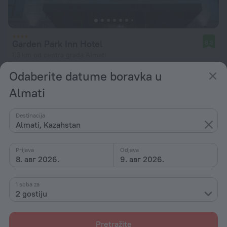
Garden Park Inn Hotel
8,3
1,3 km od centra grada Almati
od 10.937 RSD
Odaberite datume boravka u
po noćenju
Almati
Destinacija
Almati, Kazahstan
Prijava
Odjava
8. авг 2026.
9. авг 2026.
1 soba za
2 gostiju
Pretražite