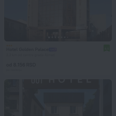
Hotel Golden Palace
8,5
2,2 km od centra grada Almati
od 8.156 RSD
po noćenju