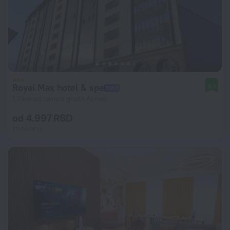
Royal Max hotel & spa
8,1
1,7 km od centra grada Almati
od 4.997 RSD
po noćenju