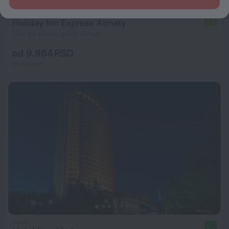
Holiday Inn Express Almaty
7,3
1 km od centra grada Almati
od 9.984 RSD
po noćenju
8,2