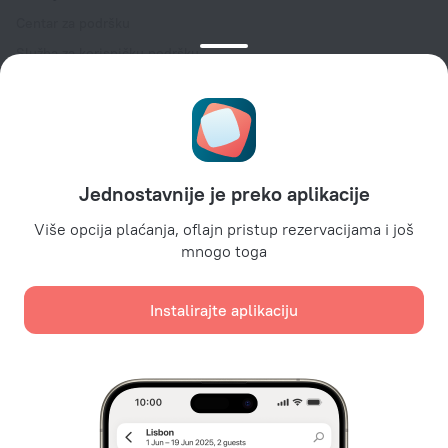
Centar za podršku
Služba za korisničku podršku
Blog o turizmu
Podešavanja kolačića
Uslovi rezervacije
Za partnere
Jednostavnije je preko aplikacije
Za vlasnike hotela
Za turističke agencije
Više opcija plaćanja, oflajn pristup rezervacijama i još
mnogo toga
Za korporativne klijente
Affiliate program
Instalirajte aplikaciju
Sigurna plaćanja
Sigurna zaštita podataka od vodećih platnih sistema.
Koristimo kolačiće za potrebe sadržaja, oglašavanja i
analize internet saobraćaja. Podaci će biti prosleđeni