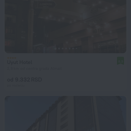
Uyut Hotel
8,3
2,8 km od centra grada Almati
od 9.332 RSD
po noćenju