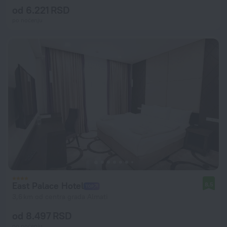
od 6.221 RSD
po noćenju
East Palace Hotel
8,5
3,6 km od centra grada Almati
od 8.497 RSD
po noćenju