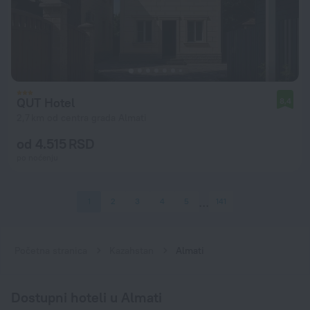
QUT Hotel
8,4
2,7 km od centra grada Almati
od 4.515 RSD
po noćenju
1
2
3
4
5
141
Početna stranica
Kazahstan
Almati
Dostupni hoteli u Almati