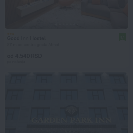
Good Inn Hostel
9,1
811 m od centra grada Almati
od 4.540 RSD
po noćenju