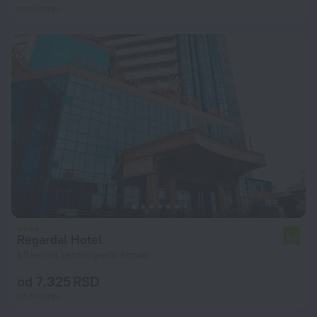
po noćenju
Regardal Hotel
5,7
1,5 km od centra grada Almati
od 7.325 RSD
po noćenju