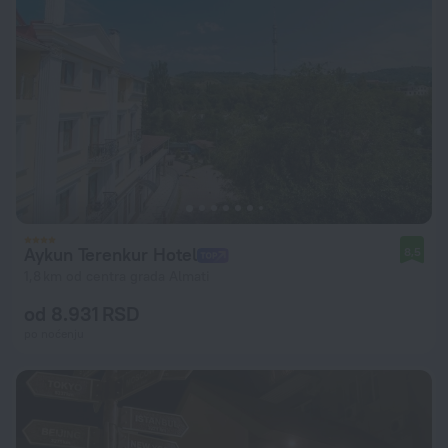
Aykun Terenkur Hotel
8,5
1,8 km od centra grada Almati
od 8.931 RSD
po noćenju