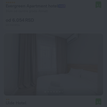
Evergreen Apartment hotel
9,2
3 km od centra grada Almati
od 6.054 RSD
po noćenju
Uide Hotel
8,6