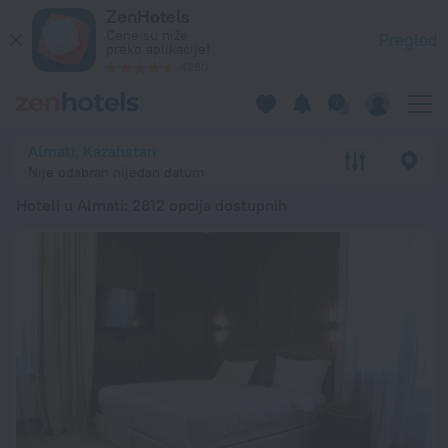
20 najboljih hotela Hoteli u Almati 2026 od 3.507 RSD - Reze
ZenHotels
Cene su niže
Pregled
preko aplikacije!
4260
Almati, Kazahstan
Nije odabran nijedan datum
Hoteli u Almati
: 2812 opcija dostupnih