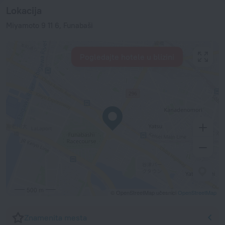
Lokacija
Miyamoto 9 11 6, Funabaši
Pogledajte hotele u blizini
500 m
© OpenStreetMap učesnici
OpenStreetMap
Znamenita mesta