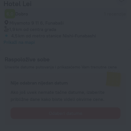
Hotel Lei
6,0
Dobro
1 recenzija
Miyamoto 9 11 6, Funabaši
1,9 km
od centra grada
4,5 km
od metro stanice Nishi-Funabashi
Prikaži na mapi
Raspoložive sobe
Unesite datume putovanja i prikazaćemo Vam trenutne cene
Nije odabran nijedan datum
Ako još uvek nemate tačne datume, izaberite
približne dane kako biste videli okvirne cene.
Odaberi datume