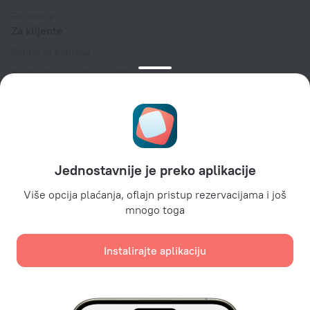
Za medije
Za klijente
Centar za podršku
Služba za korisničku podršku
Blog o turizmu
Podešavanja kolačića
Uslovi rezervacije
Za partnere
Jednostavnije je preko aplikacije
Za vlasnike hotela
Za turističke agencije
Više opcija plaćanja, oflajn pristup rezervacijama i još
mnogo toga
Za korporativne klijente
Affiliate program
Instalirajte aplikaciju
Sigurna plaćanja
Sigurna zaštita podataka od vodećih platnih sistema.