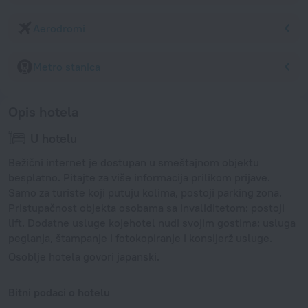
Aerodromi
Metro stanica
Opis hotela
U hotelu
Bežični internet je dostupan u smeštajnom objektu
besplatno. Pitajte za više informacija prilikom prijave.
Samo za turiste koji putuju kolima, postoji parking zona.
Pristupačnost objekta osobama sa invaliditetom: postoji
lift. Dodatne usluge kojehotel nudi svojim gostima: usluga
peglanja, štampanje i fotokopiranje i konsijerž usluge.
Osoblje hotela govori japanski.
Bitni podaci o hotelu