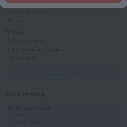
Lift
Hotel za nepušače
Novine
Sobe
Sobe za nepušače
Sobe sa zvučnom izolacijom
Usluga u sobi
Svi sadržaji
20
Uslovi smeštaja
Prijava i odjava
Prijava
Posle 18:00