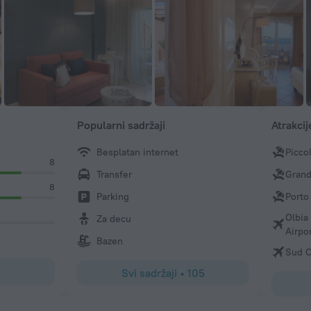
Popularni sadržaji
Atrakcij
Besplatan internet
Picco
8
Transfer
Grand
8
Parking
Porto
Olbia
Za decu
Airpo
Bazen
Sud C
Svi sadržaji
•
105