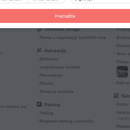
no
francuski
Spo
Pretražite
Višejezično osoblje
Jedrenj
no
Turističke usluge
Ronjen
Pomoć u organizaciji turističkih tura
Bicikli
Ronjen
Rekreacija
no
Teren z
Biblioteka
Fitnes 
Iznajmljivanje bicikala
Planinarenje
Sala za
Ribolov
Terasa za sunčanje
Sal
Parking
Doktor
im ishrane (na
Solari
Parking
naplać
Besplatan parking u području
Masaža