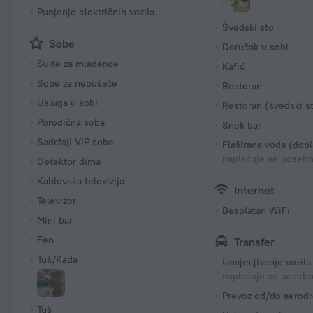
Punjenje električnih vozila
Švedski sto
Sobe
Doručak u sobi
Suite za mladence
Kafić
Sobe za nepušače
Restoran
Usluga u sobi
Restoran (švedski s
Porodična soba
Snek bar
Sadržaji VIP sobe
Flaširana voda (dopl
naplaćuje se poseb
Detektor dima
Kablovska televizija
Internet
Televizor
Besplatan WiFi
Mini bar
Fen
Transfer
Tuš/Kada
Iznajmljivanje vozila
naplaćuje se poseb
Prevoz od/do aerod
Tuš