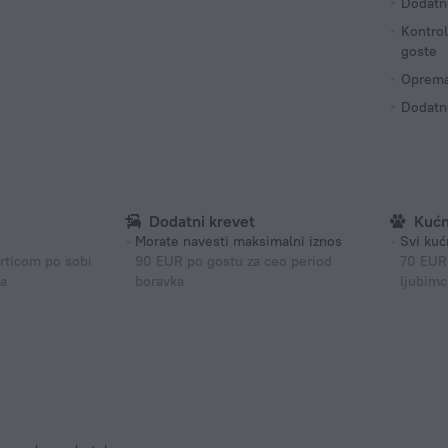
Dodatn
Kontrol
goste
Oprema 
Dodatn
Dodatni krevet
Kućn
Morate navesti maksimalni iznos
Svi kuć
rticom po sobi
90 EUR po gostu za ceo period
70 EUR
ka
boravka
ljubimc