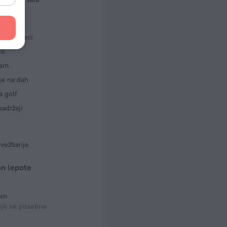
rtovi
e na dasci
je
zam
je na dah
a golf
sadržaji
 vežbanje
on lepote
jum
uje se posebno