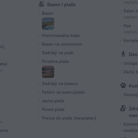
naplać
Bazen i plaža
Salon l
Bazen
naplać
Spa
naplać
Hidromasažna kada
Komple
Bazen na otvorenom
to)
Sadržaji na plaži
Dec
Privatna plaža
Usluga
ata)
no
Dečiji 
Sadržaji na bazenu
Kućn
Peškiri za bazen/plažu
Dozvolj
Javna plaža
Zdr
Pored plaže
mer
Prevoz do plaže (besplatan)
no
Kontrol
roma
osoblje