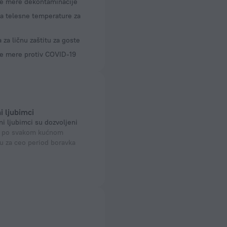
e mere dekontaminacije
a telesne temperature za
za ličnu zaštitu za goste
e mere protiv COVID-19
i ljubimci
ni ljubimci su dozvoljeni
 po svakom kućnom
u za ceo period boravka