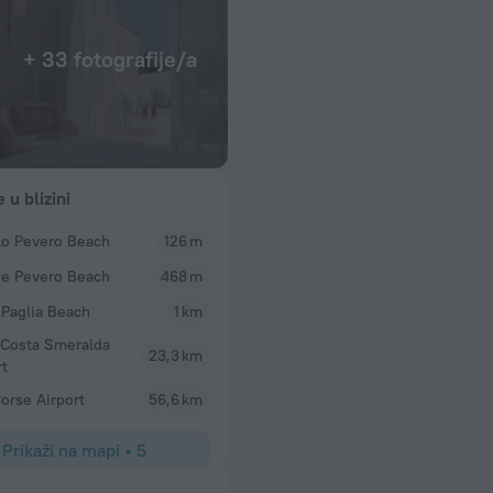
+ 33 fotografije/a
e u blizini
lo Pevero Beach
126 m
e Pevero Beach
468 m
 Paglia Beach
1 km
 Costa Smeralda
23,3 km
rt
orse Airport
56,6 km
Prikaži na mapi
•
5