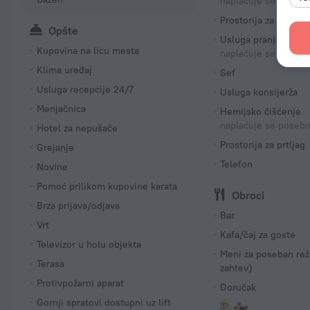
naplaćuje se poseb
Prostorija za prtljag
Opšte
Usluga pranja veša
Kupovina na licu mesta
naplaćuje se poseb
Klima uređaj
Sef
Usluga recepcije 24/7
Usluga konsijerža
Menjačnica
Hemijsko čišćenje
naplaćuje se poseb
Hotel za nepušače
Prostorija za prtljag
Grejanje
Telefon
Novine
Pomoć prilikom kupovine karata
Obroci
Brza prijava/odjava
Bar
Vrt
Kafa/čaj za goste
Televizor u holu objekta
Meni za poseban rež
Terasa
zahtev)
Protivpožarni aparat
Doručak
Gornji spratovi dostupni uz lift