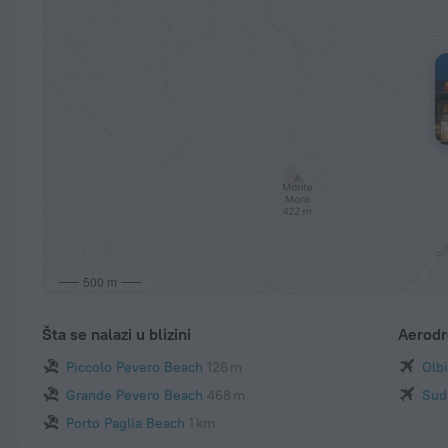
500 m
Šta se nalazi u blizini
Aerod
Piccolo Pevero Beach
126 m
Olb
Grande Pevero Beach
468 m
Sud
Porto Paglia Beach
1 km