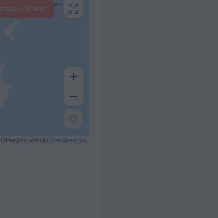
tele u blizini
nStreetMap učesnici
OpenStreetMap