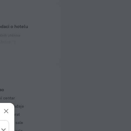
odaci o hotelu
ičnih utičnica
ičnica
 50 Hz
ičnica
mljenjem)
 50 Hz
ičnica
 50 Hz
ao
 i spratova
i centar
 6 spratova
 za događaje
kopir aparat
ncijske sale
ncijska sala