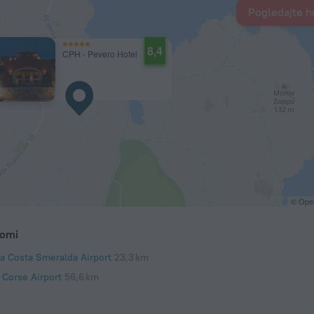
Pogledajte ho
8,4
CPH - Pevero Hotel
© Ope
romi
ia Costa Smeralda Airport
23,3 km
 Corse Airport
56,6 km