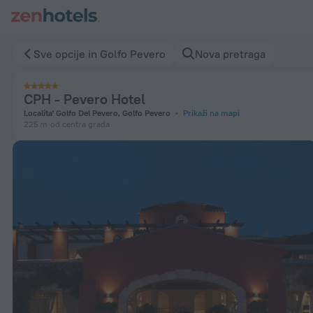
CPH - Pevero Hotel in Golfo Pevero - Rezervišite odmah prek
Sve opcije in Golfo Pevero
Nova pretraga
CPH - Pevero Hotel
Localita' Golfo Del Pevero, Golfo Pevero
Prikaži na mapi
225 m
od centra grada