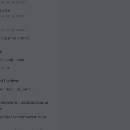
uje se posebno
epote
uje se posebno
uje se posebno
t za prvu pomoć
a
 čuvanja dece
bazen
i ljubimci
eni kućni ljubimci
avstvene i bezbednosne
e
a telesne temperature za