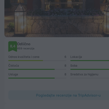
Odlično
8,4
459 recenzija
Odnos kvaliteta i cene
6
Lokacija
Čistoća
8
Soba
Usluga
8
Sredstva za higijenu
Pogledajte recenzije na TripAdvisor-u