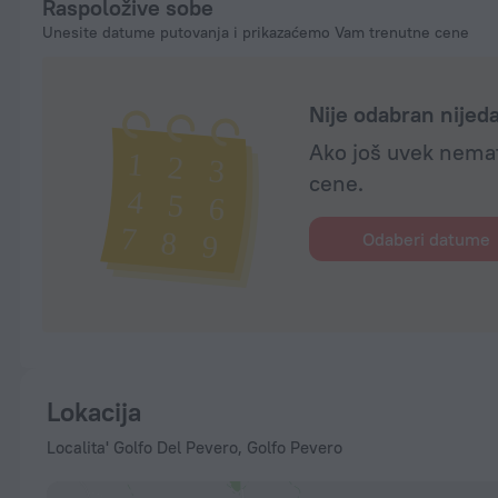
Raspoložive sobe
Unesite datume putovanja i prikazaćemo Vam trenutne cene
Nije odabran nije
Ako još uvek nemat
cene.
Odaberi datume
Lokacija
Localita' Golfo Del Pevero, Golfo Pevero