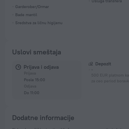
Usluga transfera
Garderober/Ormar
Bade mantil
Sredstva za ličnu higijenu
Uslovi smeštaja
Depozit
Prijava i odjava
-
Prijava
500 EUR platnom ka
Posle 15:00
za ceo period borav
Odjava
Do 11:00
Dodatne informacije