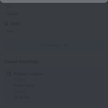
Vrt
Terasa
Sobe
Fen
Svi sadržaji
20
Uslovi smeštaja
Prijava i odjava
Prijava
Posle 14:00
Odjava
Do 10:00