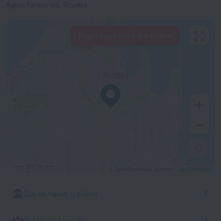
Agiou Fanouriou, Rhodes
Pogledajte hotele u blizini
500 m
© OpenStreetMap učesnici
OpenStreetMap
Šta se nalazi u blizini