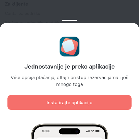
Za klijente
Centar za podršku
Služba za korisničku podršku
Blog o turizmu
Podešavanja kolačića
Uslovi rezervacije
Za partnere
Jednostavnije je preko aplikacije
Za vlasnike hotela
Za turističke agencije
Više opcija plaćanja, oflajn pristup rezervacijama i još
mnogo toga
Za korporativne klijente
Affiliate program
Instalirajte aplikaciju
Sigurna plaćanja
Sigurna zaštita podataka od vodećih platnih sistema.
Koristimo kolačiće za potrebe sadržaja, oglašavanja i