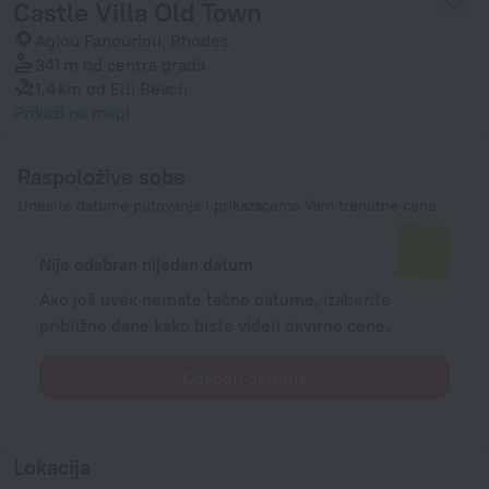
Castle Villa Old Town
Agiou Fanouriou, Rhodes
341 m
od centra grada
1,4 km
od Elli Beach
Prikaži na mapi
Raspoložive sobe
Unesite datume putovanja i prikazaćemo Vam trenutne cene
Nije odabran nijedan datum
Ako još uvek nemate tačne datume, izaberite
približne dane kako biste videli okvirne cene.
Odaberi datume
Lokacija