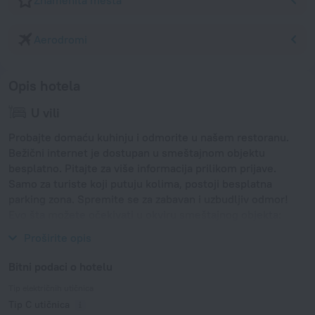
Znamenita mesta
Aerodromi
Opis hotela
U vili
Probajte domaću kuhinju i odmorite u našem restoranu.
Bežični internet je dostupan u smeštajnom objektu
besplatno. Pitajte za više informacija prilikom prijave.
Samo za turiste koji putuju kolima, postoji besplatna
parking zona. Spremite se za zabavan i uzbudljiv odmor!
Evo šta možete očekivati u okviru smeštajnog objekta:
prostor za piknik i prostor za pravljenje roštilja.
Proširite opis
Bitni podaci o hotelu
Tip električnih utičnica
Tip C utičnica