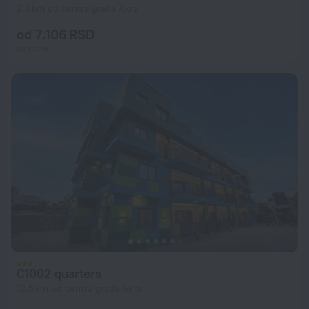
2,3 km od centra grada Akra
od 7.106 RSD
po noćenju
C1002 quarters
12,5 km od centra grada Akra