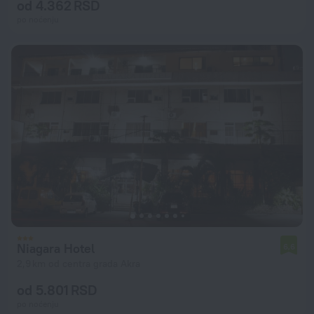
od 4.362 RSD
po noćenju
Niagara Hotel
6,6
2,9 km od centra grada Akra
od 5.801 RSD
po noćenju