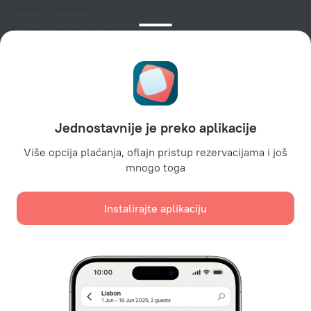
Centar za podršku
Služba za korisničku podršku
Blog o turizmu
Podešavanja kolačića
Uslovi rezervacije
Za partnere
Jednostavnije je preko aplikacije
Za vlasnike hotela
Za turističke agencije
Više opcija plaćanja, oflajn pristup rezervacijama i još
mnogo toga
Za korporativne klijente
Affiliate program
Instalirajte aplikaciju
Sigurna plaćanja
Sigurna zaštita podataka od vodećih platnih sistema.
Koristimo kolačiće za potrebe sadržaja, oglašavanja i
analize internet saobraćaja. Podaci će biti prosleđeni