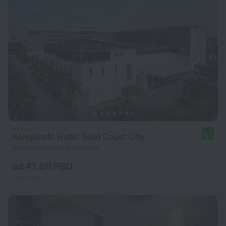
Kempinski Hotel Gold Coast City
9,6
896 m od centra grada Akra
od 47.611 RSD
po noćenju