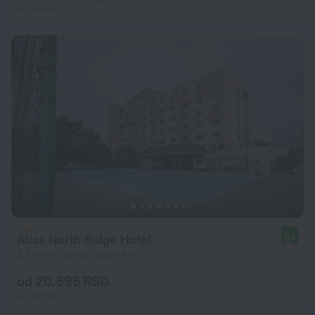
po noćenju
Alisa North Ridge Hotel
8,1
2,5 km od centra grada Akra
od 20.696 RSD
po noćenju