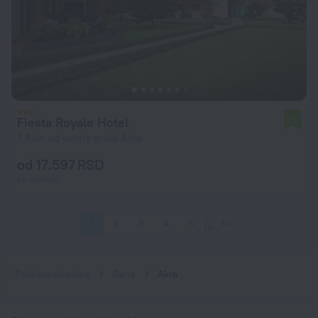
Fiesta Royale Hotel
7,9
7,8 km od centra grada Akra
od 17.597 RSD
po noćenju
1
2
3
4
5
60
Početna stranica
Gana
Akra