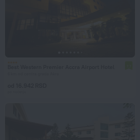
Best Western Premier Accra Airport Hotel
7,7
6 km od centra grada Akra
od 16.942 RSD
po noćenju