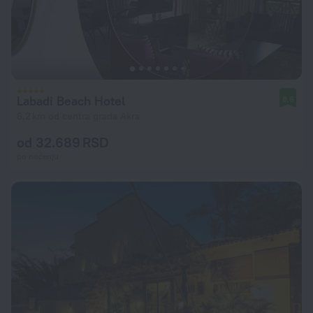
Labadi Beach Hotel
8,6
6,2 km od centra grada Akra
od 32.689 RSD
po noćenju