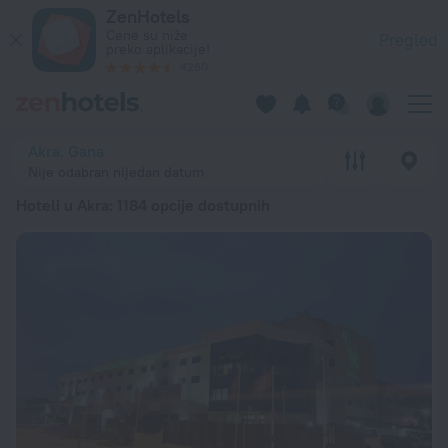
20 najboljih hotela Hoteli u Akra 2026 od 4.362 RSD - Rezerv
ZenHotels
Cene su niže
Pregled
preko aplikacije!
4260
Akra, Gana
Nije odabran nijedan datum
Hoteli u Akra
: 1184 opcije dostupnih