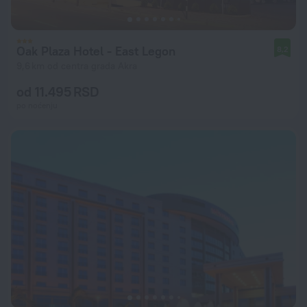
Oak Plaza Hotel - East Legon
8,2
9,6 km od centra grada Akra
od 11.495 RSD
po noćenju