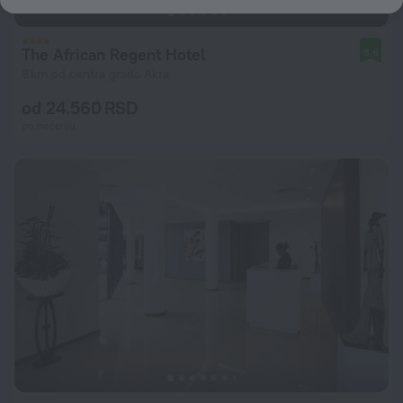
The African Regent Hotel
8,6
8 km od centra grada Akra
od 24.560 RSD
po noćenju