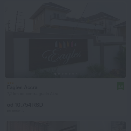
Eagles Accra
8,9
7,2 km od centra grada Akra
od 10.754 RSD
po noćenju