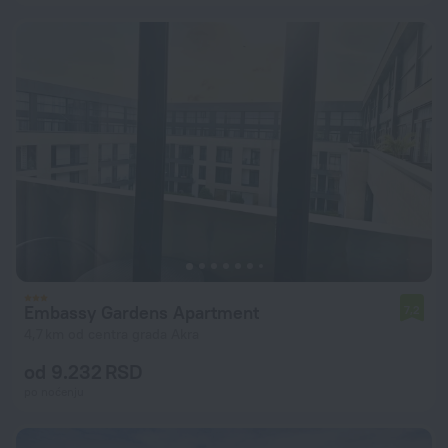
Embassy Gardens Apartment
7,2
4,7 km od centra grada Akra
od 9.232 RSD
po noćenju