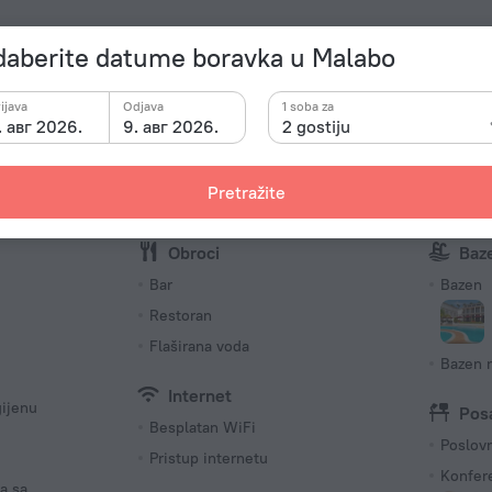
Bitni p
aberite datume boravka u Malabo
Tip elektr
storana. Želite biti onlajn uvek? Nudimo Vam WiFi.
Tip C ut
ijava
Odjava
1 soba za
220 V /
. авг 2026.
9. авг 2026.
2 gostiju
Tip E ut
220 V /
Pretražite
Broj soba
96 soba
Obroci
Baze
Bar
Bazen
Restoran
Flaširana voda
Bazen 
Internet
gijenu
Pos
Besplatan WiFi
Poslovn
Pristup internetu
Konfere
a sa