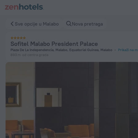
Sofitel Malabo President Palace u Malabo - Rezervišite odma
Sve opcije u Malabo
Nova pretraga
Sofitel Malabo President Palace
Plaza De La Independencia, Malabo, Equatorial Guinea, Malabo
Prikaži na m
893 m
od centra grada