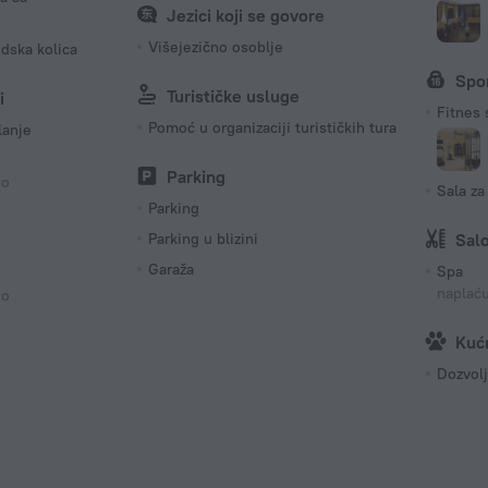
Jezici koji se govore
Višejezično osoblje
idska kolica
Spo
Turističke usluge
i
Fitnes 
Pomoć u organizaciji turističkih tura
lanje
Parking
no
Sala za
Parking
Parking u blizini
Sal
Garaža
Spa
naplać
no
Kućn
Dozvolj