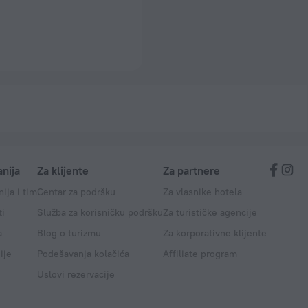
nija
Za klijente
Za partnere
ija i tim
Centar za podršku
Za vlasnike hotela
ti
Služba za korisničku podršku
Za turističke agencije
a
Blog o turizmu
Za korporativne klijente
ije
Podešavanja kolačića
Affiliate program
Uslovi rezervacije