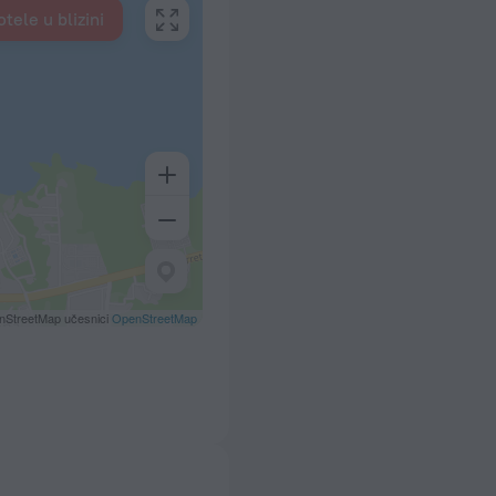
tele u blizini
nStreetMap učesnici
OpenStreetMap