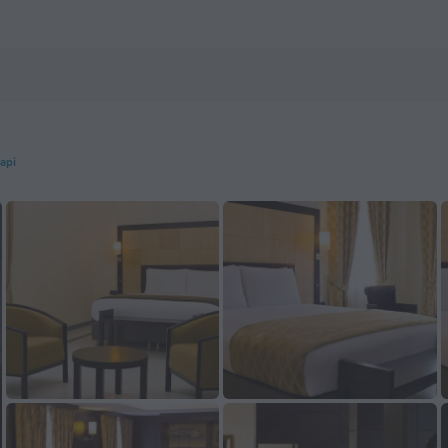
h preko ZenHotels.com
api