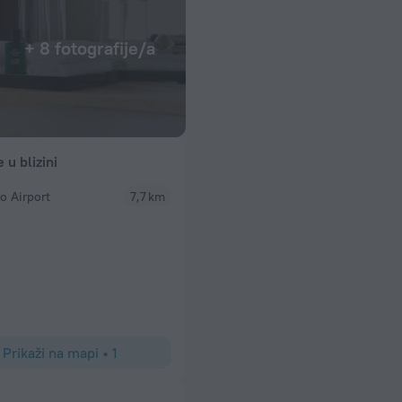
+ 8 fotografije/a
e u blizini
o Airport
7,7 km
Prikaži na mapi
•
1