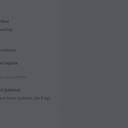
rtovi
sadržaji
 vežbanje
on lepote
uje se posebno
i ljubimci
eni kućni ljubimci (do 5 kg)