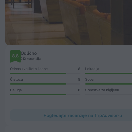
Odlično
8,8
212 recenzija
Odnos kvaliteta i cene
8
Lokacija
Čistoća
8
Soba
Usluga
8
Sredstva za higijenu
Pogledajte recenzije na TripAdvisor-u