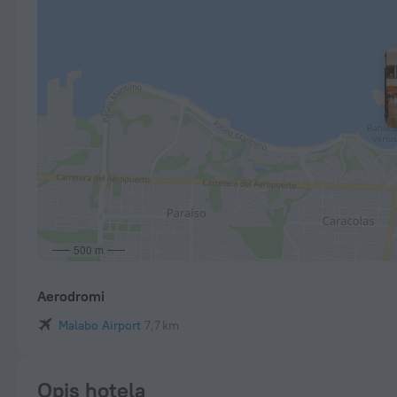
500 m
Aerodromi
Malabo Airport
7,7 km
Opis hotela