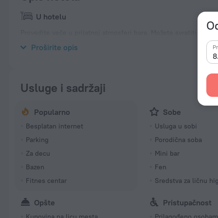
U hotelu
Od
Provedite veče u prijatnoj atmosferi bara. Možete svratiti do re
Samo za turiste koji putuju kolima, postoji parking zona.
Proširite opis
Pr
8
Usluge i sadržaji
Popularno
Sobe
Besplatan internet
Usluga u sobi
Parking
Porodična soba
Za decu
Mini bar
Bazen
Fen
Fitnes centar
Sredstva za ličnu hi
Opšte
Pristupačnost
Kupovina na licu mesta
Prilagođeno osobam