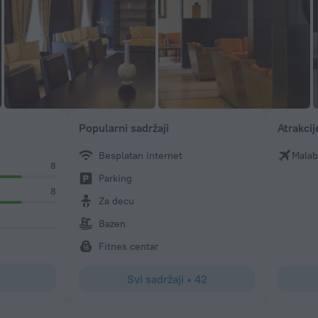
Popularni sadržaji
Atrakcij
Besplatan internet
Malab
8
Parking
8
Za decu
Bazen
Fitnes centar
Svi sadržaji
•
42