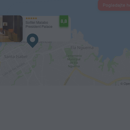
Pogledajte ho
8,8
Sofitel Malabo
President Palace
© Ope