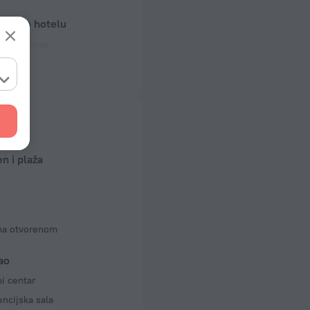
odaci o hotelu
ičnih utičnica
ičnica
 50 Hz
ičnica
 50 Hz
n i plaža
na otvorenom
ao
i centar
ncijska sala