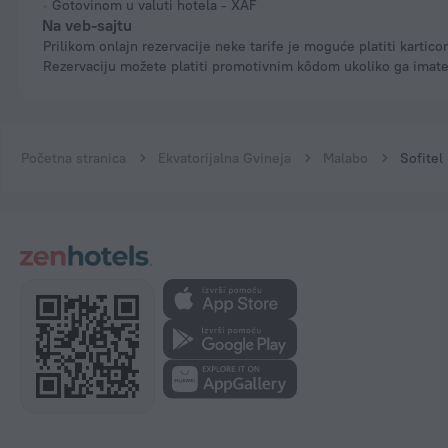
Gotovinom u valuti hotela - XAF
Na veb-sajtu
Prilikom onlajn rezervacije neke tarife je moguće platiti karticom.
Rezervaciju možete platiti promotivnim kôdom ukoliko ga imate
Početna stranica
Ekvatorijalna Gvineja
Malabo
Sofitel