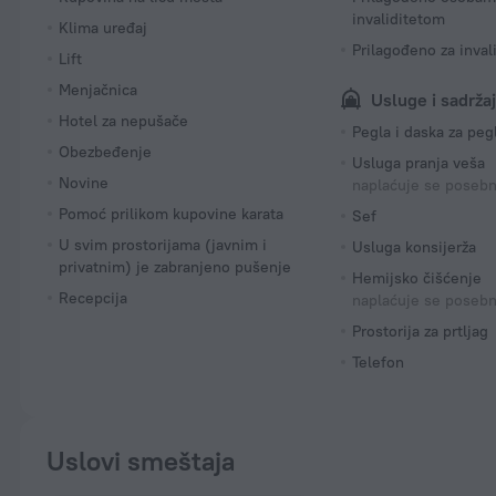
invaliditetom
Klima uređaj
Prilagođeno za inval
Lift
Menjačnica
Usluge i sadržaj
Hotel za nepušače
Pegla i daska za peg
Obezbeđenje
Usluga pranja veša
Novine
naplaćuje se poseb
Pomoć prilikom kupovine karata
Sef
U svim prostorijama (javnim i
Usluga konsijerža
privatnim) je zabranjeno pušenje
Hemijsko čišćenje
Recepcija
naplaćuje se poseb
Prostorija za prtljag
Telefon
Uslovi smeštaja