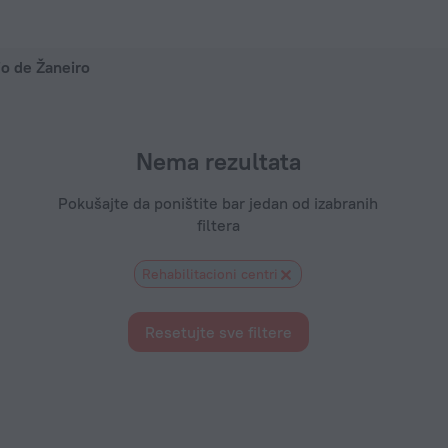
026 - Rezervišite odmah preko ZenHotels.com
io de Žaneiro
Nema rezultata
Pokušajte da poništite bar jedan od izabranih
filtera
Rehabilitacioni centri
Resetujte sve filtere