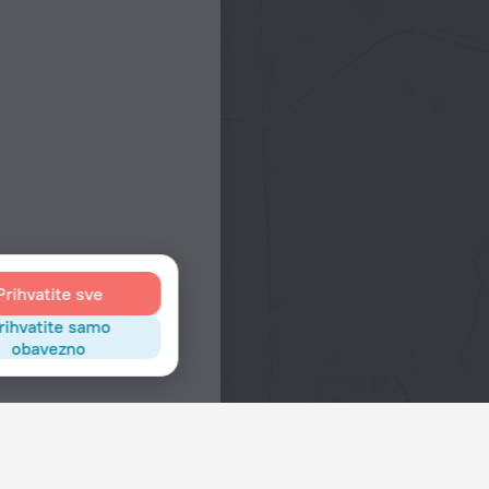
Prihvatite sve
rihvatite samo
obavezno