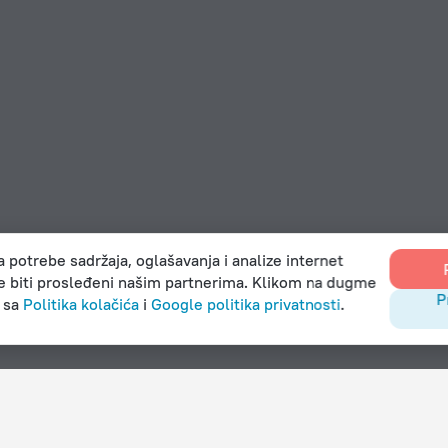
 potrebe sadržaja, oglašavanja i analize internet
će biti prosleđeni našim partnerima. Klikom na dugme
P
e sa
Politika kolačića
i
Google politika privatnosti
.