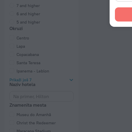
7 and higher
6 and higher
5 and higher
Okruzi
Centro
Lapa
Copacabana
Santa Teresa
Ipanema - Leblon
Prikaži još 7
Naziv hotela
Znamenita mesta
Museu do Amanhã
Christ the Redeemer
Maracana Stadium