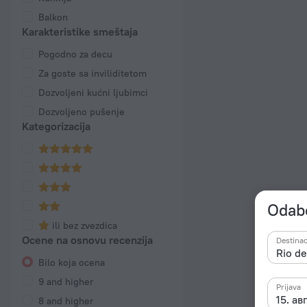
Balkon
Karakteristike smeštaja
Pogodno za decu
Za goste sa inviliditetom
Dozvoljeni kućni ljubimci
Dozvoljeno pušenje
Kategorizacija
Odabe
ili bez zvezdica
Ocene na osnovu recenzija
Destinac
Bilo koja ocena
9 and higher
Prijava
15. ав
8 and higher