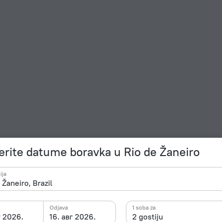
rite datume boravka u Rio de Žaneiro
ija
Odjava
1 soba za
г 2026.
16. авг 2026.
2 gostiju