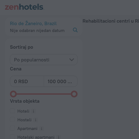
20 najboljih hotela Rehabilitacioni centri u Rio de Žaneiro 2
Rehabilitacioni centri u R
Rio de Žaneiro, Brazil
Nije odabran nijedan datum
Sortiraj po
Po popularnosti
Cena
Vrsta objekta
Hoteli
Hosteli
Apartmani
Hotelski apartmani