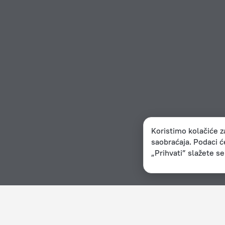
Koristimo kolačiće za
saobraćaja. Podaci 
„Prihvati” slažete s