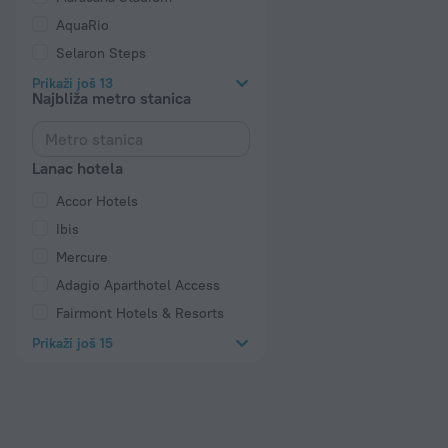
AquaRio
Selaron Steps
Prikaži još 13
Najbliža metro stanica
Lanac hotela
Accor Hotels
Ibis
Mercure
Adagio Aparthotel Access
Fairmont Hotels & Resorts
Prikaži još 15