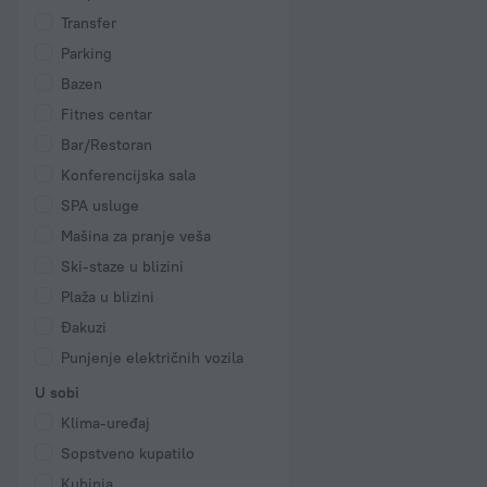
Transfer
Parking
Bazen
Fitnes centar
Bar/Restoran
Konferencijska sala
SPA usluge
Mašina za pranje veša
Ski-staze u blizini
Plaža u blizini
Đakuzi
Punjenje električnih vozila
U sobi
Klima-uređaj
Sopstveno kupatilo
Kuhinja