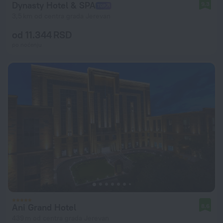
Dynasty Hotel & SPA
9,3
3,5 km od centra grada Jerevan
od 11.344 RSD
po noćenju
Ani Grand Hotel
8,6
439 m od centra grada Jerevan