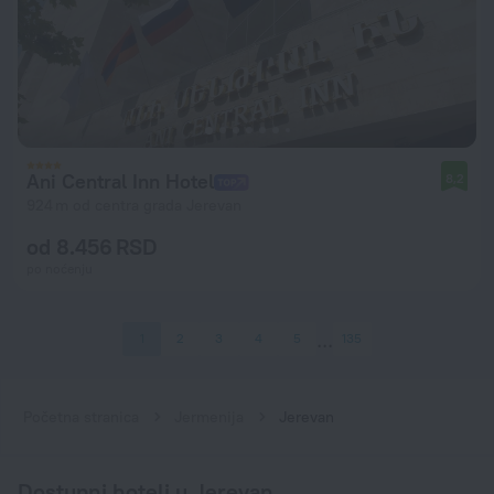
Ani Central Inn Hotel
8,2
924 m od centra grada Jerevan
od 8.456 RSD
po noćenju
1
2
3
4
5
135
Početna stranica
Jermenija
Jerevan
Dostupni hoteli u Jerevan