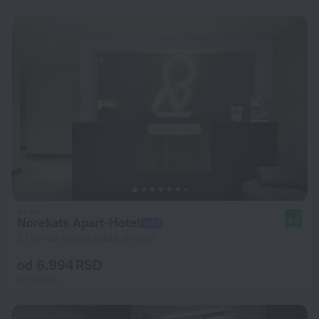
Norekats Apart-Hotel
9,0
2,1 km od centra grada Jerevan
od 6.994 RSD
po noćenju