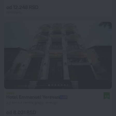
od 12.248 RSD
po noćenju
Hotel Emmanuel Yerevan
9,5
2,5 km od centra grada Jerevan
od 8.031 RSD