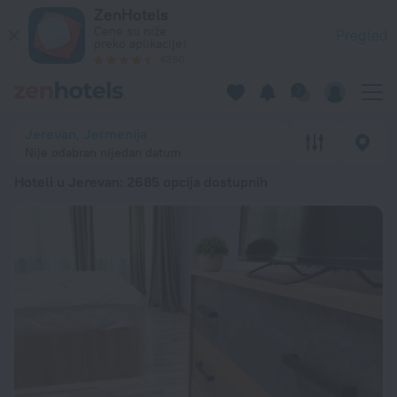
20 najboljih hotela Hoteli u Jerevan 2026 od 5.033 RSD - Re
ZenHotels
Cene su niže
Pregled
preko aplikacije!
4260
Jerevan, Jermenija
Nije odabran nijedan datum
Hoteli u Jerevan
: 2685 opcija dostupnih