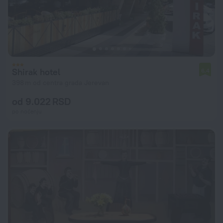
Shirak hotel
6,4
398 m od centra grada Jerevan
od 9.022 RSD
po noćenju