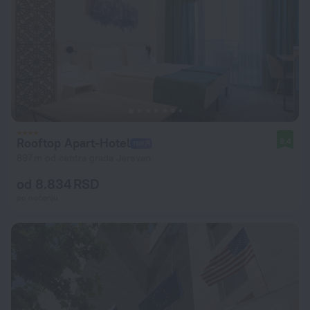
Rooftop Apart-Hotel
9,4
897 m od centra grada Jerevan
od 8.834 RSD
po noćenju