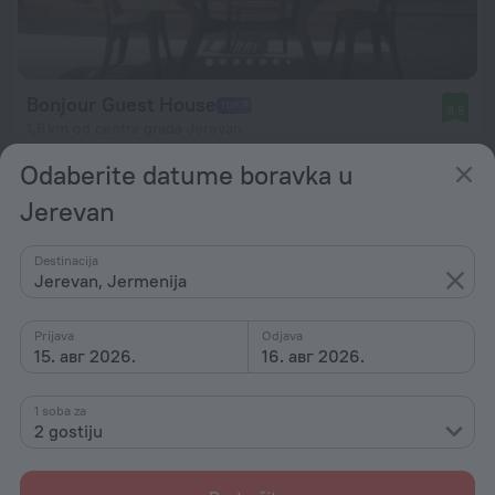
Bonjour Guest House
9,5
1,6 km od centra grada Jerevan
od 5.033 RSD
Odaberite datume boravka u
po noćenju
Jerevan
Destinacija
Jerevan, Jermenija
Prijava
Odjava
15. авг 2026.
16. авг 2026.
1 soba za
2 gostiju