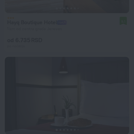
Hayq Boutique Hotel
9,1
1 km od centra grada Jerevan
od 6.735 RSD
po noćenju