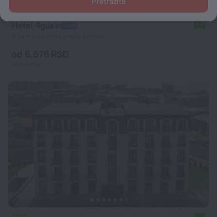
Pretražite
Hotel 4guest
9,0
4,1 km od centra grada Jerevan
od 6.676 RSD
po noćenju