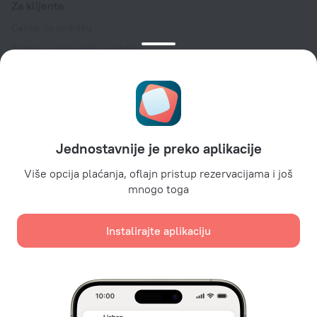
Za klijente
Centar za podršku
Služba za korisničku podršku
Blog o turizmu
Podešavanja kolačića
Uslovi rezervacije
Za partnere
Jednostavnije je preko aplikacije
Za vlasnike hotela
Za turističke agencije
Više opcija plaćanja, oflajn pristup rezervacijama i još
mnogo toga
Za korporativne klijente
Affiliate program
Instalirajte aplikaciju
Sigurna plaćanja
Sigurna zaštita podataka od vodećih platnih sistema.
Koristimo kolačiće za potrebe sadržaja, oglašavanja i