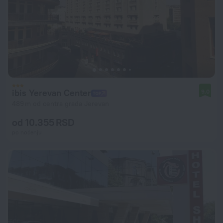
ibis Yerevan Center
9,0
489 m od centra grada Jerevan
od 10.355 RSD
po noćenju