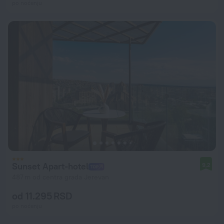
po noćenju
Sunset Apart-hotel
9,2
487 m od centra grada Jerevan
od 11.295 RSD
po noćenju