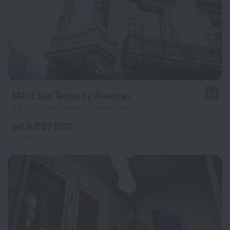
Mérit San Telmo by Amérian
8,0
6,3 km od centra grada Buenos Ajres
od 6.087 RSD
po noćenju