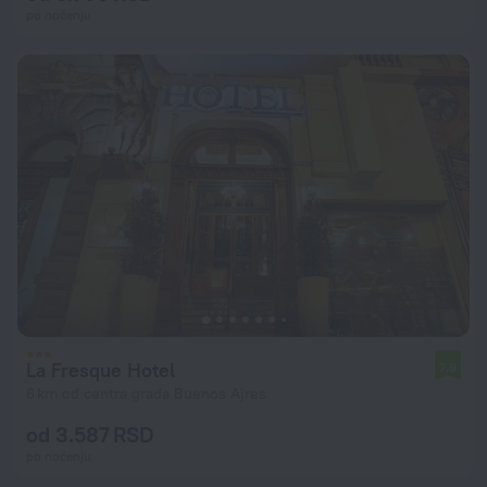
po noćenju
La Fresque Hotel
7,9
6 km od centra grada Buenos Ajres
od 3.587 RSD
po noćenju