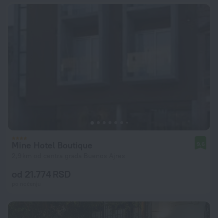
Mine Hotel Boutique
9,6
2,9 km od centra grada Buenos Ajres
od 21.774 RSD
po noćenju