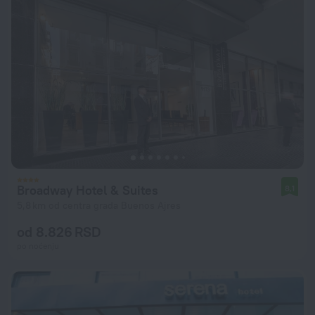
Broadway Hotel & Suites
8,1
5,8 km od centra grada Buenos Ajres
od 8.826 RSD
po noćenju