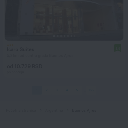
Icaro Suites
8,9
5,2 km od centra grada Buenos Ajres
od 10.729 RSD
po noćenju
1
2
3
4
5
165
Početna stranica
Argentina
Buenos Ajres