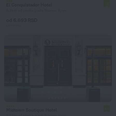
El Conquistador Hotel
7,3
6,3 km od centra grada Buenos Ajres
od 6.693 RSD
po noćenju
Midtown Boutique Hotel
6,7
5,8 km od centra grada Buenos Ajres