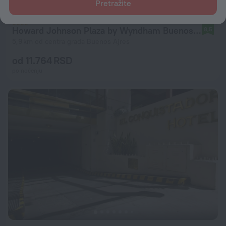
Pretražite
Howard Johnson Plaza by Wyndham Buenos Aires
8,5
5,9 km od centra grada Buenos Ajres
od 11.764 RSD
po noćenju