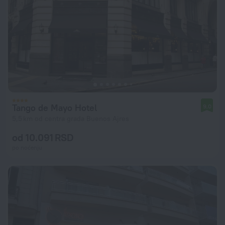
Tango de Mayo Hotel
9,0
5,5 km od centra grada Buenos Ajres
od 10.091 RSD
po noćenju