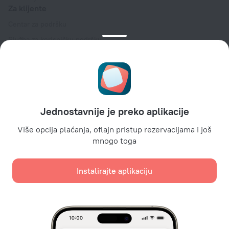
Za klijente
Centar za podršku
Služba za korisničku podršku
Blog o turizmu
Podešavanja kolačića
Uslovi rezervacije
Za partnere
Jednostavnije je preko aplikacije
Za vlasnike hotela
Za turističke agencije
Više opcija plaćanja, oflajn pristup rezervacijama i još
mnogo toga
Za korporativne klijente
Affiliate program
Instalirajte aplikaciju
Sigurna plaćanja
Sigurna zaštita podataka od vodećih platnih sistema.
Koristimo kolačiće za potrebe sadržaja, oglašavanja i