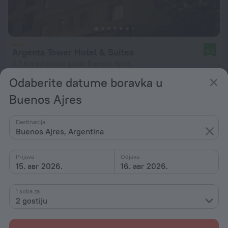
Argenta Tower Hotel & Suites
8,2
6,5 km od centra grada Buenos Ajres
Odaberite datume boravka u
od 9.638 RSD
po noćenju
Buenos Ajres
Destinacija
Buenos Ajres, Argentina
Prijava
Odjava
15. авг 2026.
16. авг 2026.
1 soba za
2 gostiju