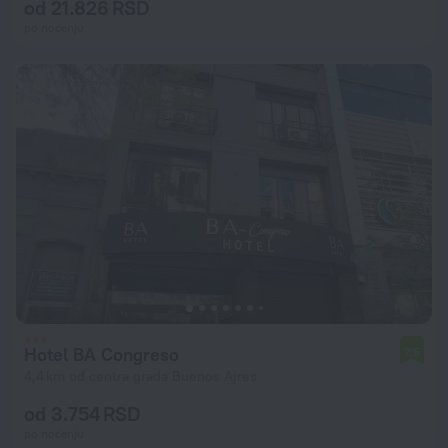
od 21.826 RSD
po noćenju
Hotel BA Congreso
7,5
4,4 km od centra grada Buenos Ajres
od 3.754 RSD
po noćenju