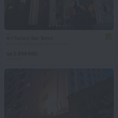
Art Factory San Telmo
7,9
6,3 km od centra grada Buenos Ajres
od 2.898 RSD
po noćenju