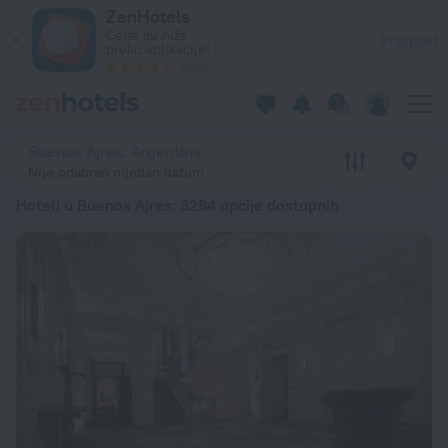
20 najboljih hotela Hoteli u Buenos Ajres 2026 od 2.898 RSD
ZenHotels
Cene su niže
Pregled
preko aplikacije!
4260
Buenos Ajres, Argentina
Nije odabran nijedan datum
Hoteli u Buenos Ajres
: 3284 opcije dostupnih