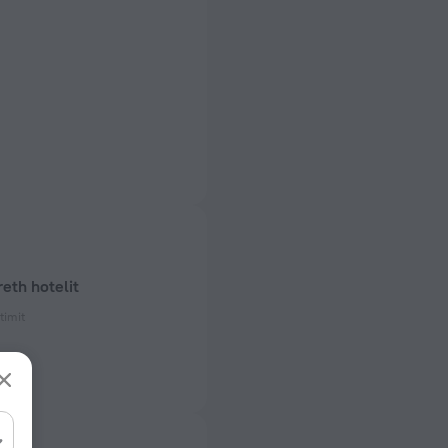
reth hotelit
rtimit
zës elektrike
 50 Hz