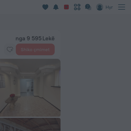
Hyr
nga 9 595 Lekë
Shiko çmimet