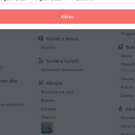
(niveli 
220 V /
Transfertë
Spo
Kërko
Numri i 
pirës
Autobus falas
Badmin
116 dho
Pingpo
Gjuhët e folura
Buk
Rusisht
Vaska
Tarifat e turistit
Masazh
ë)
Asistencë ekskursioni
faturu
Sauna
imet dhe
Rikrijim
Kuti e 
Biçikleta me qira
Doktor 
Bilardo
pas kërkesës)
Karaoke
Fëm
Zbavitje
Dhomë 
Kënd l
Pishinë