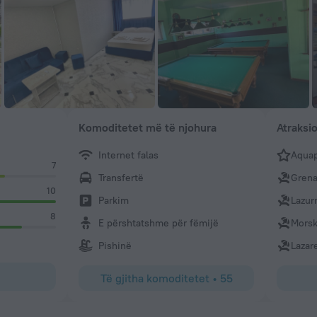
Komoditetet më të njohura
Atraksi
Internet falas
Aquap
7
Transfertë
Grena
10
Parkim
Lazur
8
E përshtatshme për fëmijë
Morsk
Pishinë
Lazar
Të gjitha komoditetet
•
55