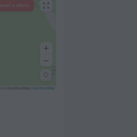
telet e afërta
sit © OpenStreetMap
OpenStreetMap