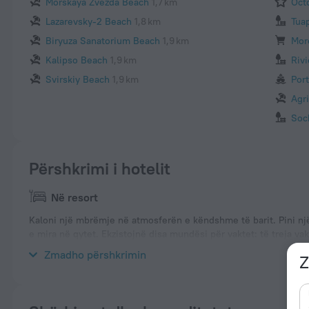
Morskaya Zvezda Beach
1,7 km
Oct
Lazarevsky-2 Beach
1,8 km
Tuap
Biryuza Sanatorium Beach
1,9 km
Mor
Kalipso Beach
1,9 km
Rivi
Svirskiy Beach
1,9 km
Port
Agr
Soc
Përshkrimi i hotelit
Në resort
Kaloni një mbrëmje në atmosferën e këndshme të barit. Pini nj
e mira në qytet. Ekzistojnë disa mundësi për vaktet: të treja va
t’ju ndihmojë të qëndroni në internet.
Zmadho përshkrimin
Z