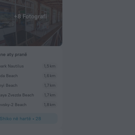
+8 Fotografi
one aty pranë
ark Nautilus
1,5 km
da Beach
1,6 km
nyi Beach
1,7 km
aya Zvezda Beach
1,7 km
evsky-2 Beach
1,8 km
Shiko në hartë
•
28