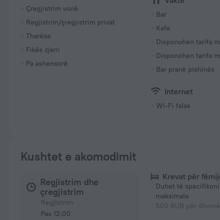
Vakte
Çregjistrim vonë
Bar
Regjistrim/çregjistrim privat
Kafe
Tharëse
Disponohen tarifa m
Fikës zjarri
Disponohen tarifa m
Pa ashensorë
Bar pranë pishinës
Internet
Wi-Fi falas
Kushtet e akomodimit
Krevat për fëmij
Regjistrim dhe
Duhet të specifikon
çregjistrim
maksimale
Regjistrim
500 RUB për dhomë 
Pas 12:00