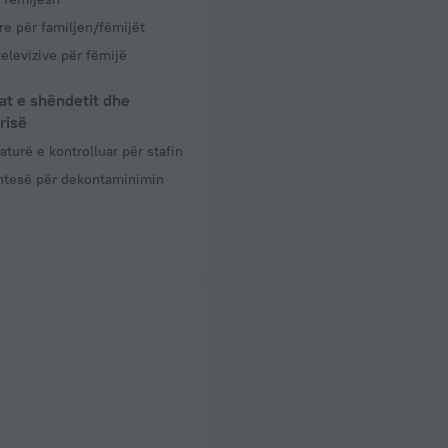
e për familjen/fëmijët
televizive për fëmijë
at e shëndetit dhe
risë
turë e kontrolluar për stafin
htesë për dekontaminimin