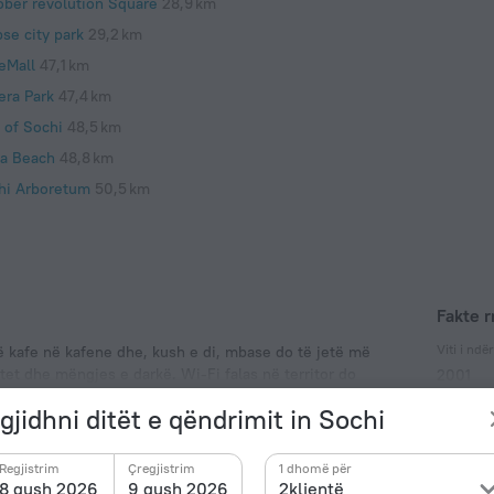
ober revolution Square
28,9 km
se city park
29,2 km
eMall
47,1 km
era Park
47,4 km
 of Sochi
48,5 km
ia Beach
48,8 km
hi Arboretum
50,5 km
Fakte r
Viti i ndë
ë kafe në kafene dhe, kush e di, mbase do të jetë më
ktet dhe mëngjes e darkë. Wi-Fi falas në territor do
2001
Lloji i pri
gjidhni ditët e qëndrimit in Sochi
Lloji C
220 V /
Regjistrim
Çregjistrim
1 dhomë për
8 gush 2026
9 gush 2026
2klientë
Lloji C