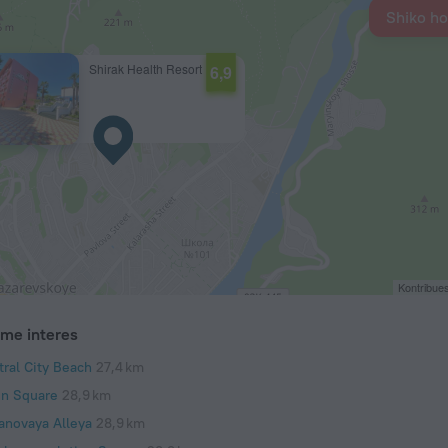
Shiko ho
Shirak Health Resort
6,9
Kontribue
me interes
tral City Beach
27,4 km
in Square
28,9 km
tanovaya Alleya
28,9 km