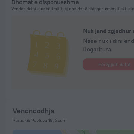
Dhomat e disponueshme
Vendos datat e udhëtimit tuaj dhe do të shfaqen çmimet aktual
Nuk janë zgjedhur 
Nëse nuk i dini end
llogaritura.
Përzgjidh datat
Vendndodhja
Pereulok Pavlova 19, Sochi