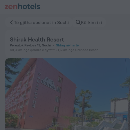
Shirak Health Resort in Sochi — Rezervo tani në ZenHotels.co
Të gjitha opsionet in Sochi
Kërkim i ri
Shirak Health Resort
Pereulok Pavlova 19, Sochi
Shfaq në hartë
48,3 km
nga qendra e qytetit
1,6 km
nga Grenada Beach