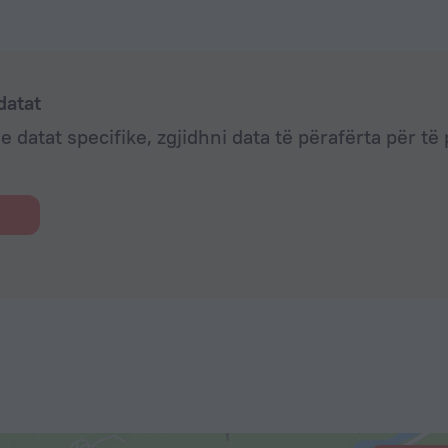
e
datat
e datat specifike, zgjidhni data të përafërta për t