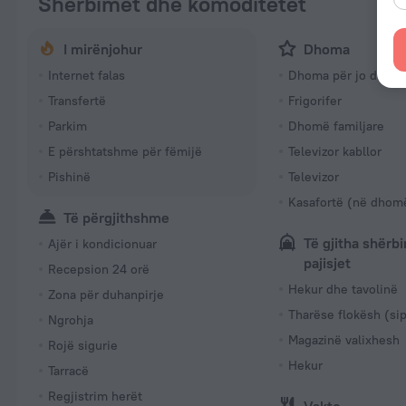
Shërbimet dhe komoditetet
I mirënjohur
Dhoma
Internet falas
Dhoma për jo duhan
Transfertë
Frigorifer
Parkim
Dhomë familjare
E përshtatshme për fëmijë
Televizor kabllor
Pishinë
Televizor
Kasafortë (në dhom
Të përgjithshme
Të gjitha shërb
Ajër i kondicionuar
pajisjet
Recepsion 24 orë
Hekur dhe tavolinë
Zona për duhanpirje
Tharëse flokësh (si
Ngrohja
Magazinë valixhesh
Rojë sigurie
Hekur
Tarracë
Regjistrim herët