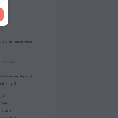
bazë)
 50 Hz
rte
dhomave
ton
ma
ng
uri dhe mirëqenie
ar veçmas
ndihmës së shpejtë
në detyrë
ijë
loje
ojërash
 fëmijësh