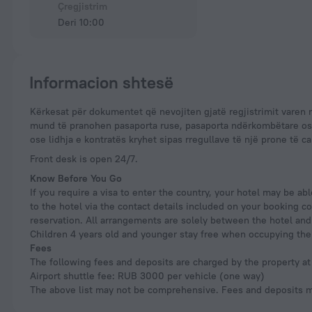
Çregjistrim
Deri 10:00
Informacion shtesë
Kërkesat për dokumentet që nevojiten gjatë regjistrimit varen nga lloji i akomodimit dhe nga rregulloret në fuqi. Për hotelet dhe objektet e tjera të akomodimit
mund të pranohen pasaporta ruse, pasaporta ndërkombëtare ose 
ose lidhja e kontratës kryhet sipas rregullave të një prone të 
Front desk is open 24/7.
Know Before You Go
If you require a visa to enter the country, your hotel may be a
to the hotel via the contact details included on your booking c
reservation. All arrangements are solely between the hotel and
Children 4 years old and younger stay free when occupying the 
Fees
The following fees and deposits are charged by the property at 
Airport shuttle fee: RUB 3000 per vehicle (one way)
The above list may not be comprehensive. Fees and deposits ma