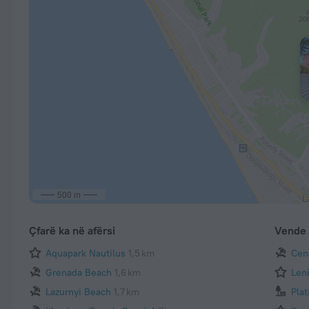
500 m
Çfarë ka në afërsi
Vende 
Aquapark Nautilus
1,5 km
Cen
Grenada Beach
1,6 km
Len
Lazurnyi Beach
1,7 km
Pla