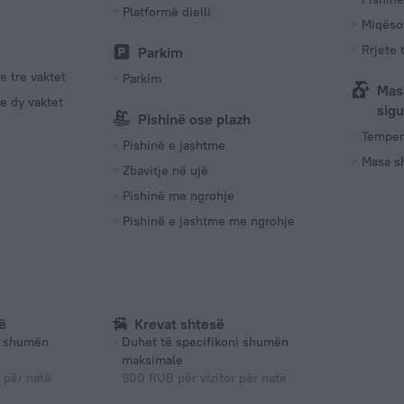
Platformë dielli
Miqësor
Rrjete 
Parkim
e tre vaktet
Parkim
Mas
e dy vaktet
sigu
Pishinë ose plazh
Tempera
Pishinë e jashtme
Masa s
Zbavitje në ujë
Pishinë me ngrohje
Pishinë e jashtme me ngrohje
ë
Krevat shtesë
i shumën
Duhet të specifikoni shumën
maksimale
për natë
900 RUB për vizitor për natë