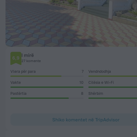
I mirë
6,9
27 komente
Vlera për para
7
Vendndodhja
Vakte
10
Cilësia e Wi-Fi
Pastërtia
8
Shërbim
Shiko komentet në TripAdvisor