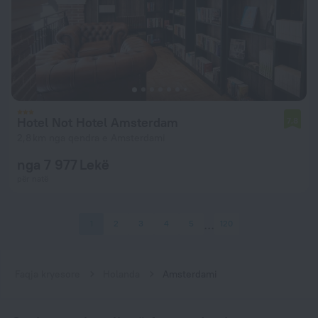
Hotel Not Hotel Amsterdam
7,8
2,8 km nga qendra e Amsterdami
nga 7 977 Lekë
për natë
1
2
3
4
5
120
Faqja kryesore
Holanda
Amsterdami