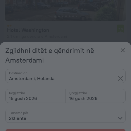
Hotel Washington
7,0
2,1 km nga qendra e Amsterdami
nga 11 209 Lekë
Zgjidhni ditët e qëndrimit në
për natë
Amsterdami
Destinacioni
Amsterdami, Holanda
Regjistrim
Çregjistrim
15 gush 2026
16 gush 2026
1 dhomë për
2klientë