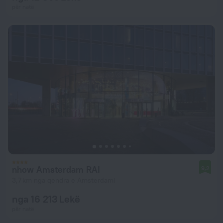
për natë
nhow Amsterdam RAI
9,2
3,7 km nga qendra e Amsterdami
nga 16 213 Lekë
për natë