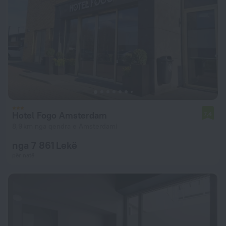
Hotel Fogo Amsterdam
7,4
8,9 km nga qendra e Amsterdami
nga 7 861 Lekë
për natë