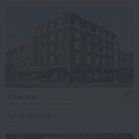
Alfred Hotel
6,8
2,7 km nga qendra e Amsterdami
nga 12 456 Lekë
për natë