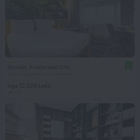
Novotel Amsterdam City
8,1
4,2 km nga qendra e Amsterdami
nga 12 526 Lekë
për natë