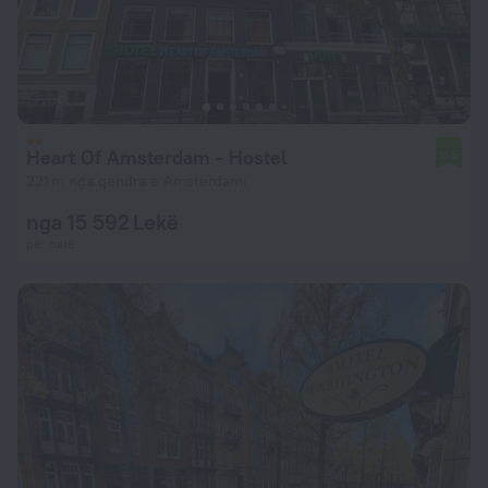
Heart Of Amsterdam - Hostel
6,5
221 m nga qendra e Amsterdami
nga 15 592 Lekë
për natë