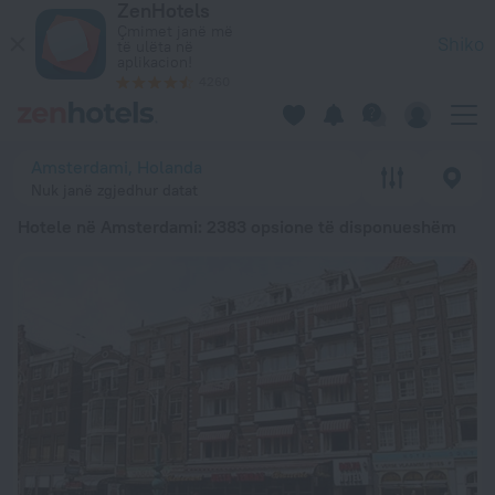
ZenHotels
20 më të mirët Hotele në Amsterdami 2026 nga 5 531 Lekë – 
Çmimet janë më
Shiko
të ulëta në
aplikacion!
4260
Amsterdami, Holanda
Nuk janë zgjedhur datat
Hotele në Amsterdami
: 2383 opsione të disponueshëm