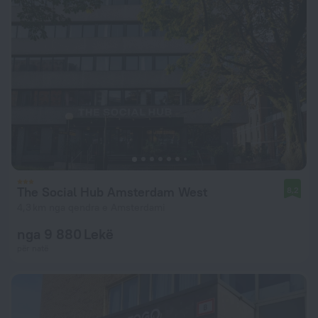
The Social Hub Amsterdam West
8,2
4,3 km nga qendra e Amsterdami
nga 9 880 Lekë
për natë