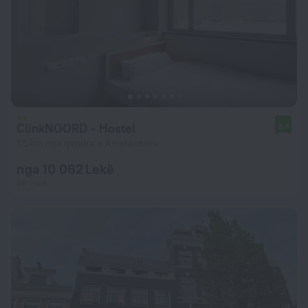
ClinkNOORD - Hostel
8,4
1,5 km nga qendra e Amsterdami
nga 10 062 Lekë
për natë