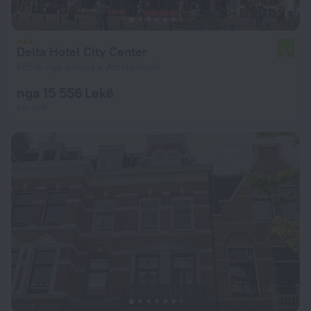
Delta Hotel City Center
5,3
585 m nga qendra e Amsterdami
nga 15 556 Lekë
për natë