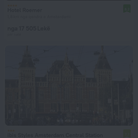
Hotel Roemer
8,2
1,8 km nga qendra e Amsterdami
nga 17 505 Lekë
për natë
ibis Styles Amsterdam Central Station
7,7