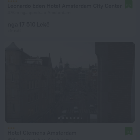
Leonardo Eden Hotel Amsterdam City Center
8,2
476 m nga qendra e Amsterdami
nga 17 510 Lekë
për natë
Hotel Clemens Amsterdam
9,1
998 m nga qendra e Amsterdami