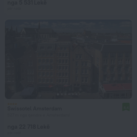
nga 5 531 Lekë
për natë
Swissotel Amsterdam
8,4
527 m nga qendra e Amsterdami
nga 22 718 Lekë
për natë