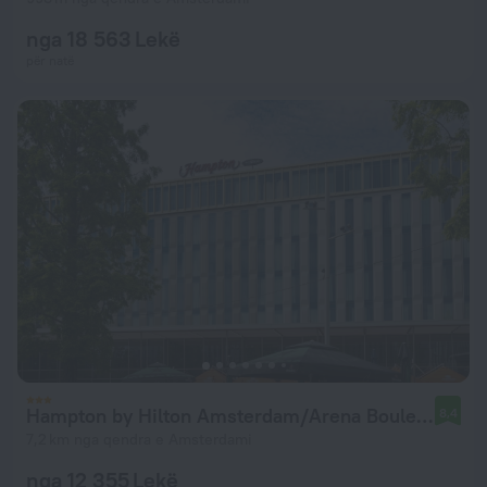
nga 18 563 Lekë
për natë
Hampton by Hilton Amsterdam/Arena Boulevard
8,4
7,2 km nga qendra e Amsterdami
nga 12 355 Lekë