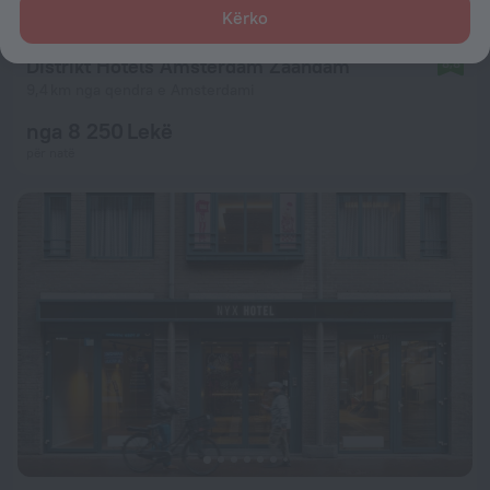
Kërko
Distrikt Hotels Amsterdam Zaandam
8,8
9,4 km nga qendra e Amsterdami
nga 8 250 Lekë
për natë