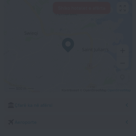
Shiko hotelet e afërta
500 m
Kontribuesit © OpenStreetMap
OpenStreetMap
Çfarë ka në afërsi
Aeroporte