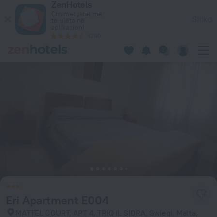
ZenHotels
Eri Apartment E004 in Swieqi — Rezervo tani në ZenHotels.co
Çmimet janë më
Shiko
të ulëta në
aplikacion!
4260
Eri Apartment E004
MATTEL COURT, APT 4, TRIQ IL SIDRA, Swieqi, Malta,