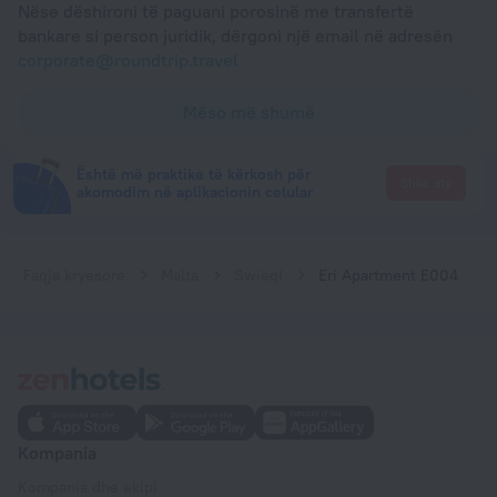
Nëse dëshironi të paguani porosinë me transfertë
bankare si person juridik, dërgoni një email në adresën
corporate@roundtrip.travel
Mëso më shumë
Është më praktike të kërkosh për
Shko aty
akomodim në aplikacionin celular
Faqja kryesore
Malta
Swieqi
Eri Apartment E004
Kompania
Kompania dhe ekipi