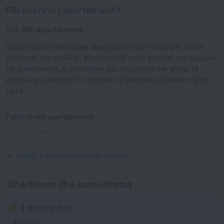
Përshkrimi i apartamentit
Në apartament
Shijoni kuzhinën lokale dhe pushoni në restorant. Nëse
udhëtoni me makinë, ekziston një zonë parkimi me pagesë
në apartament. E arritshme për mysafirët me aftësi të
kufizuara: ashensori i ndihmon të shkojnë në katet më të
larta.
Fakte rreth apartamentit
Lloji i prizës elektrike
Lloji G
230 V / 50 Hz
Shfaq informacione mbi hotelin
Shërbimet dhe komoditetet
I mirënjohur
Parkim