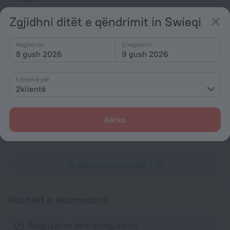
Bar ose restorant
Zgjidhni ditët e qëndrimit in Swieqi
Të përgjithshme
Regjistrim
Çregjistrim
Ashensor
8 gush 2026
9 gush 2026
Tarracë
1 dhomë për
Lavapjatë
2klientë
Dhoma
Frigorifer
Kërko
Zbulues tymi
Të gjitha komoditetet
10
Kushtet e akomodimit
Regjistrim dhe çregjistrim