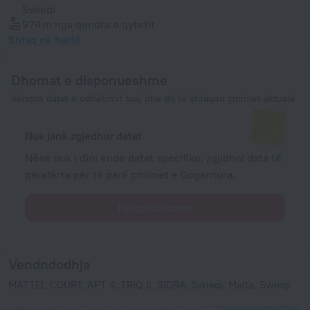
Swieqi
974 m
nga qendra e qytetit
Shfaq në hartë
Dhomat e disponueshme
Vendos datat e udhëtimit tuaj dhe do të shfaqen çmimet aktuale
Nuk janë zgjedhur datat
Nëse nuk i dini ende datat specifike, zgjidhni data të
përafërta për të parë çmimet e llogaritura.
Përzgjidh datat
Vendndodhja
MATTEL COURT, APT 4, TRIQ IL SIDRA, Swieqi, Malta, Swieqi