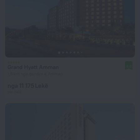
Grand Hyatt Amman
9,0
1,5 km nga qendra e Amman
nga 11 175 Lekë
për natë