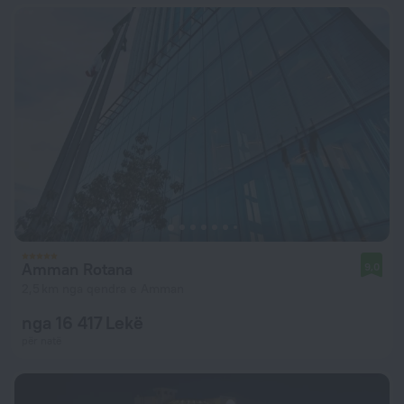
Amman Rotana
9,0
2,5 km nga qendra e Amman
nga 16 417 Lekë
për natë