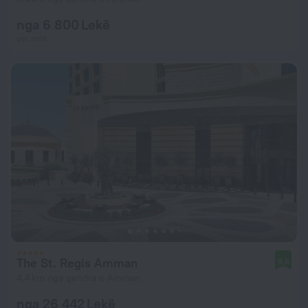
nga 6 800 Lekë
për natë
The St. Regis Amman
9,6
4,4 km nga qendra e Amman
nga 26 442 Lekë