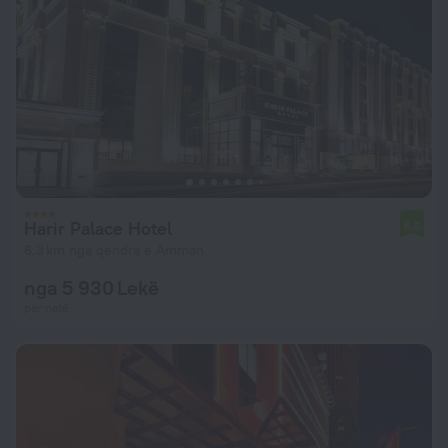
Harir Palace Hotel
6,6
6,3 km nga qendra e Amman
nga 5 930 Lekë
për natë