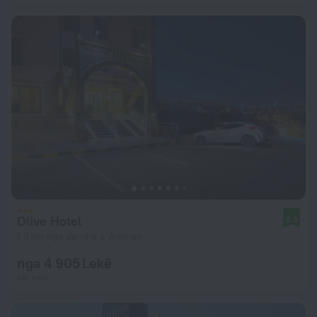
Olive Hotel
8,8
1,9 km nga qendra e Amman
nga 4 905 Lekë
për natë