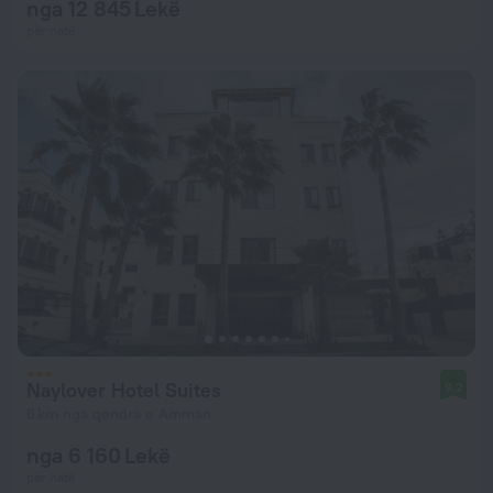
nga 12 845 Lekë
për natë
Naylover Hotel Suites
9,2
6 km nga qendra e Amman
nga 6 160 Lekë
për natë