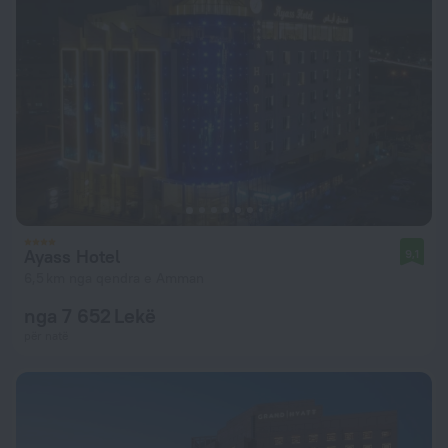
Ayass Hotel
9,1
6,5 km nga qendra e Amman
nga 7 652 Lekë
për natë