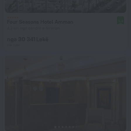
Four Seasons Hotel Amman
9,4
4,2 km nga qendra e Amman
nga 30 341 Lekë
për natë