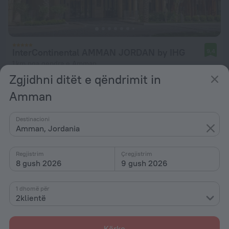
InterContinental AMMAN JORDAN by IHG
9,4
1 km nga qendra e Amman
Zgjidhni ditët e qëndrimit in
nga 16 094 Lekë
Amman
për natë
Destinacioni
Amman, Jordania
Regjistrim
Çregjistrim
8 gush 2026
9 gush 2026
1 dhomë për
2klientë
Kërko