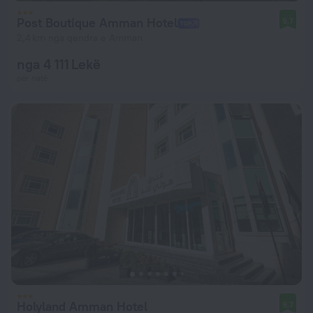
Post Boutique Amman Hotel
9,7
2,4 km nga qendra e Amman
nga 4 111 Lekë
për natë
Holyland Amman Hotel
9,7