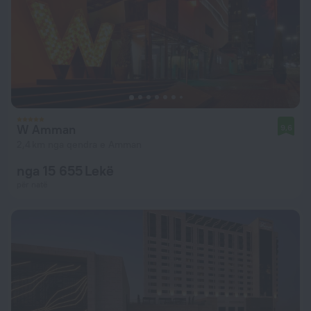
W Amman
9,6
2,4 km nga qendra e Amman
nga 15 655 Lekë
për natë