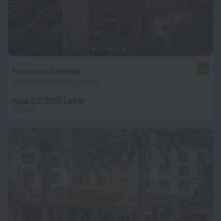
Fairmont Amman
9,8
4,1 km nga qendra e Amman
nga 22 309 Lekë
për natë