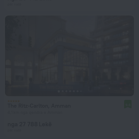
për natë
The Ritz-Carlton, Amman
9,6
4,1 km nga qendra e Amman
nga 27 788 Lekë
për natë