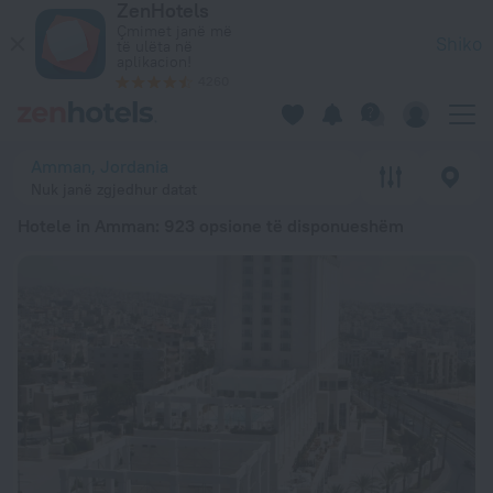
ZenHotels
20 më të mirët Hotele in Amman 2026 nga 4 111 Lekë – Rezerv
Çmimet janë më
Shiko
të ulëta në
aplikacion!
4260
Amman, Jordania
Nuk janë zgjedhur datat
Hotele in Amman
: 923 opsione të disponueshëm