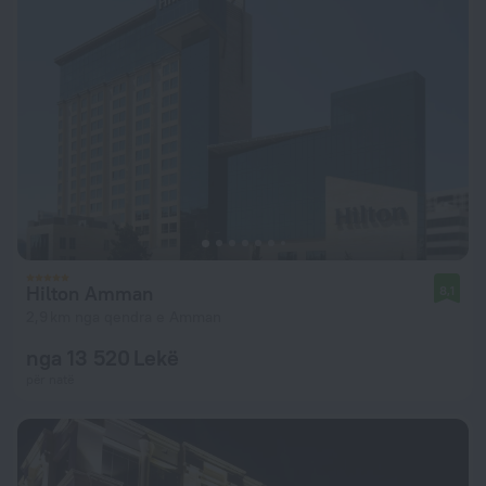
Hilton Amman
8,1
2,9 km nga qendra e Amman
nga 13 520 Lekë
për natë