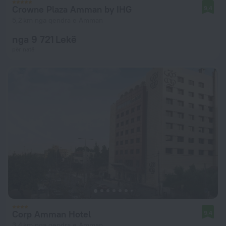
Crowne Plaza Amman by IHG
9,4
5,2 km nga qendra e Amman
nga 9 721 Lekë
për natë
Corp Amman Hotel
9,4
3,4 km nga qendra e Amman