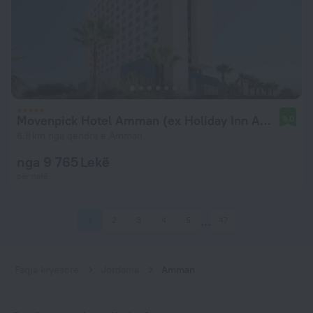
Movenpick Hotel Amman (ex Holiday Inn Amman)
9,0
6,8 km nga qendra e Amman
nga 9 765 Lekë
për natë
1
2
3
4
5
47
Faqja kryesore
Jordania
Amman