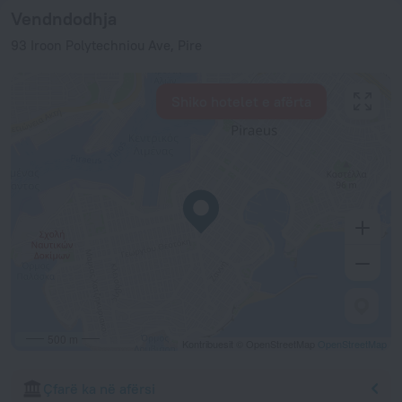
Vendndodhja
93 Iroon Polytechniou Ave, Pire
Shiko hotelet e afërta
500 m
Kontribuesit © OpenStreetMap
OpenStreetMap
Çfarë ka në afërsi