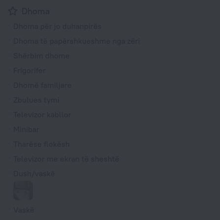
Dhoma
Dhoma për jo duhanpirës
Dhoma të papërshkueshme nga zëri
Shërbim dhome
Frigorifer
Dhomë familjare
Zbulues tymi
Televizor kabllor
Minibar
Tharëse flokësh
Televizor me ekran të sheshtë
Dush/vaskë
Vaskë