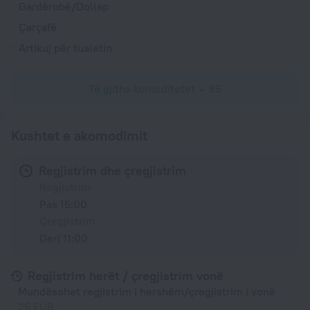
Gardërobë/Dollap
Çarçafë
Artikuj për tualetin
Të gjitha komoditetet
95
Kushtet e akomodimit
Regjistrim dhe çregjistrim
Regjistrim
Pas 15:00
Çregjistrim
Deri 11:00
Regjistrim herët / çregjistrim vonë
Mundësohet regjistrim i hershëm/çregjistrim i vonë
25 EUR