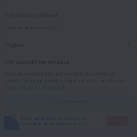
Informacion shtesë
Front desk is open 24/7.
Pagesa
Për klientët korporativë
Nëse dëshironi të paguani porosinë me transfertë
bankare si person juridik, dërgoni një email në adresën
corporate@roundtrip.travel
Mëso më shumë
Është më praktike të kërkosh për
Shko aty
akomodim në aplikacionin celular