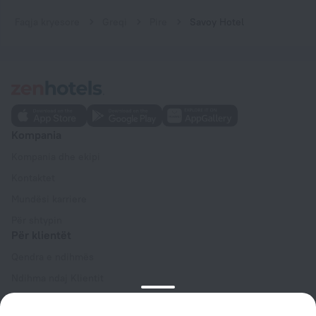
Faqja kryesore
Greqi
Pire
Savoy Hotel
Kompania
Kompania dhe ekipi
Kontaktet
Mundësi karriere
Për shtypin
Për klientët
Qendra e ndihmës
Ndihma ndaj Klientit
Blog udhëtimi