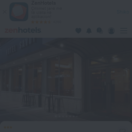
ZenHotels
Savoy Hotel në Pire — Rezervo tani në ZenHotels.com
Çmimet janë më
Shiko
të ulëta në
aplikacion!
4260