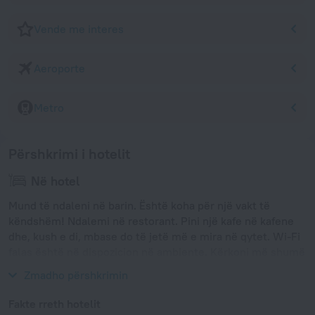
Vende me interes
Aeroporte
Metro
Përshkrimi i hotelit
Në hotel
Mund të ndaleni në barin. Është koha për një vakt të
këndshëm! Ndalemi në restorant. Pini një kafe në kafene
dhe, kush e di, mbase do të jetë më e mira në qytet. Wi-Fi
falas është në dispozicion në ambiente. Kërkoni më shumë
informacion kur regjistroheni.
Zmadho përshkrimin
Fakte rreth hotelit