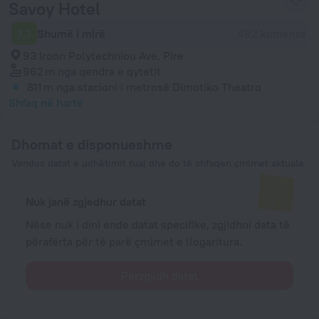
Savoy Hotel
7,7
Shumë i mirë
492 komente
93 Iroon Polytechniou Ave, Pire
962 m
nga qendra e qytetit
811 m
nga stacioni i metrosë Dimotiko Theatro
Shfaq në hartë
Dhomat e disponueshme
Vendos datat e udhëtimit tuaj dhe do të shfaqen çmimet aktuale
Nuk janë zgjedhur datat
Nëse nuk i dini ende datat specifike, zgjidhni data të
përafërta për të parë çmimet e llogaritura.
Përzgjidh datat