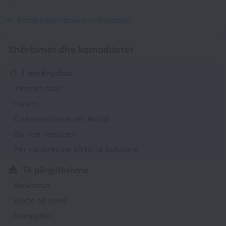
Viti i ndërtimit
1978
Shfaq informacione mbi hotelin
Shërbimet dhe komoditetet
I mirënjohur
Internet falas
Parkim
E përshtatshme për fëmijë
Bar ose restorant
Për vizitorët me aftësi të kufizuara
Të përgjithshme
Bankomat
Blerje në vend
Kompjuter