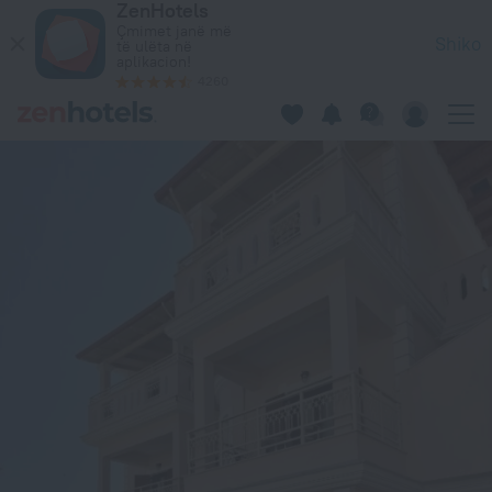
ZenHotels
Sifakis House in Parga — Rezervo tani në ZenHotels.com
Çmimet janë më
Shiko
të ulëta në
aplikacion!
4260