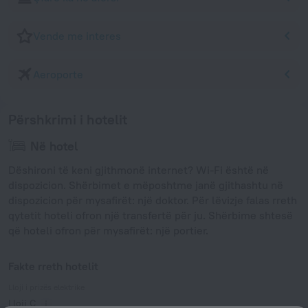
Vende me interes
Aeroporte
Përshkrimi i hotelit
Në hotel
Dëshironi të keni gjithmonë internet? Wi-Fi është në
dispozicion. Shërbimet e mëposhtme janë gjithashtu në
dispozicion për mysafirët: një doktor. Për lëvizje falas rreth
qytetit hoteli ofron një transfertë për ju. Shërbime shtesë
që hoteli ofron për mysafirët: një portier.
Fakte rreth hotelit
Lloji i prizës elektrike
Lloji C