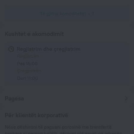
Të gjitha komoditetet
7
Kushtet e akomodimit
Regjistrim dhe çregjistrim
Regjistrim
Pas 15:00
Çregjistrim
Deri 11:00
Pagesa
Për klientët korporativë
Nëse dëshironi të paguani porosinë me transfertë
bankare si person juridik, dërgoni një email në adresën