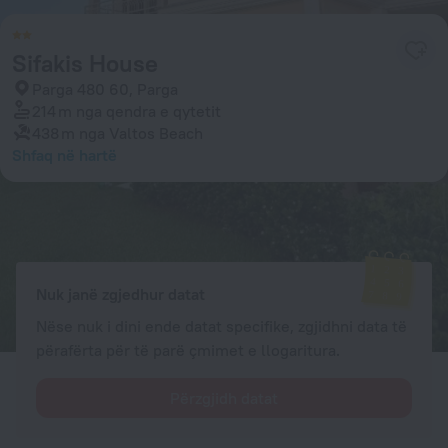
Sifakis House
Parga 480 60, Parga
214 m
nga qendra e qytetit
438 m
nga Valtos Beach
Shfaq në hartë
Dhomat e disponueshme
Vendos datat e udhëtimit tuaj dhe do të shfaqen çmimet aktuale
Nuk janë zgjedhur datat
Nëse nuk i dini ende datat specifike, zgjidhni data të
përafërta për të parë çmimet e llogaritura.
Përzgjidh datat