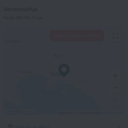
Vendndodhja
Parga 480 60, Parga
Shiko hotelet e afërta
500 m
Kontribuesit © OpenStreetMap
OpenStreetMap
Çfarë ka në afërsi