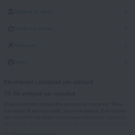
Çfarë ka në afërsi
Vende me interes
Aeroporte
Metro
Përshkrimi i shtëpisë për vizitorë
Në shtëpinë për mysafirë
Shijoni kuzhinën lokale dhe pushoni në restorant. Nëse
nuk mund të jetoni pa kafe, kaloni në kafene. E arritshme
për mysafirët me aftësi të kufizuara: ashensori i ndihmon
të shkojnë në katet më të larta. Në dispozicion të miqve, ka
gjithashtu një lavanderi dhe një kasafortë.
Zmadho përshkrimin