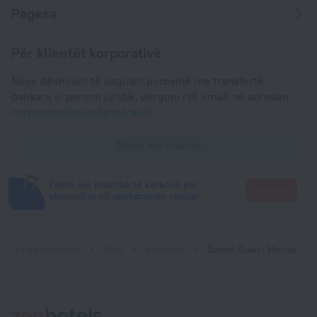
Pagesa
Për klientët korporativë
Nëse dëshironi të paguani porosinë me transfertë
bankare si person juridik, dërgoni një email në adresën
corporate@roundtrip.travel
Mëso më shumë
Është më praktike të kërkosh për
Shko aty
akomodim në aplikacionin celular
Faqja kryesore
Kina
Kowloon
Sands Guest House