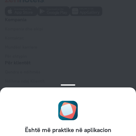
Kompania
Kompania dhe ekipi
Kontaktet
Mundësi karriere
Për shtypin
Për klientët
Qendra e ndihmës
Ndihma ndaj Klientit
Blog udhëtimi
Cilësimet e cookies
Termat dhe kushtet e rezervimit
Për partnerët
Për pronarët e objekteve
Është më praktike në aplikacion
Për agjencitë e udhëtimit