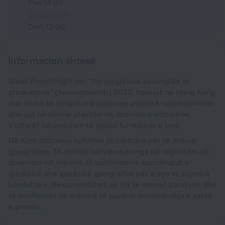
Pas 14:00
Çregjistrim
Deri 12:00
Informacion shtesë
Sipas Projektligjit për "Përgjegjësinë ekologjike të
produkteve" (Amendamenti) 2023, hotelet në Hong Kong
nuk mund të ofrojnë më pastrues plastikë njëpërdorimsh
dhe ujë në shishe plastike në dhomën e vizitorëve.
Vizitorët inkurajohen të sjellin furnizimet e tyre.
Në Kinë zbatohen kufizime të caktuara për të dhënat
gjeografike. Të dhënat ndryshohen nga një algoritëm që
zhvendos në mënyrë të rastësishme koordinatat e
gjerësisë dhe gjatësisë gjeografike për arsye të sigurisë
kombëtare. Rekomandohet që kjo të merret parasysh dhe
të verifikohet në mënyrë të pavarur vendndodhja e saktë
e pronës.