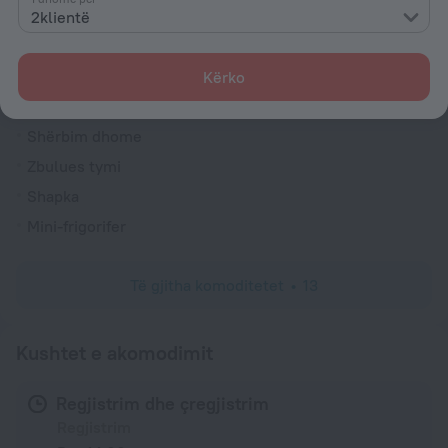
Këmbim valutor
2klientë
Rojë sigurie
Recepsioni
Kërko
Dhoma
Shërbim dhome
Zbulues tymi
Shapka
Mini-frigorifer
Të gjitha komoditetet
13
Kushtet e akomodimit
Regjistrim dhe çregjistrim
Regjistrim