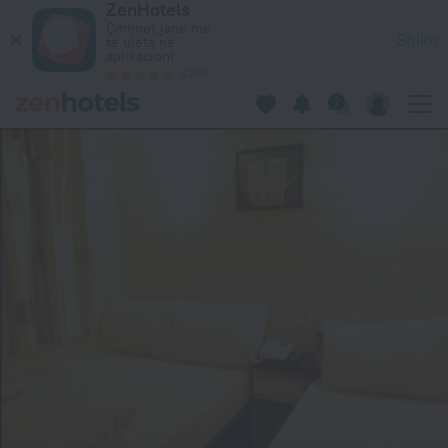
ZenHotels
Sands Guest House in Kowloon — Rezervo tani në ZenHotels.
Çmimet janë më
Shiko
të ulëta në
aplikacion!
4260