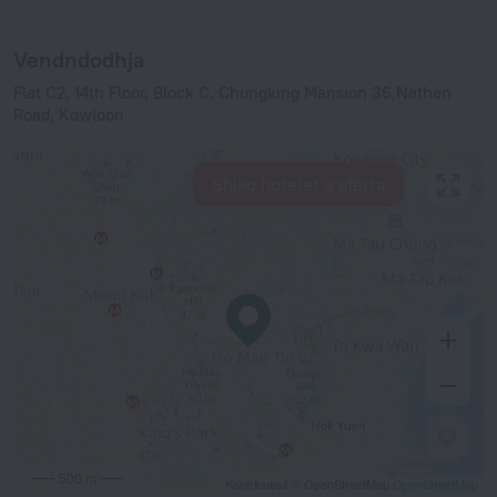
Vendndodhja
Flat C2, 14th Floor, Block C, Chungking Mansion 36,Nathan
Road, Kowloon
Shiko hotelet e afërta
500 m
Kontribuesit © OpenStreetMap
OpenStreetMap