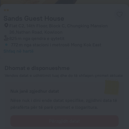
Sands Guest House
Flat C2, 14th Floor, Block C, Chungking Mansion
36,Nathan Road, Kowloon
825 m
nga qendra e qytetit
772 m
nga stacioni i metrosë Mong Kok East
Shfaq në hartë
Dhomat e disponueshme
Vendos datat e udhëtimit tuaj dhe do të shfaqen çmimet aktuale
Nuk janë zgjedhur datat
Nëse nuk i dini ende datat specifike, zgjidhni data të
përafërta për të parë çmimet e llogaritura.
Përzgjidh datat