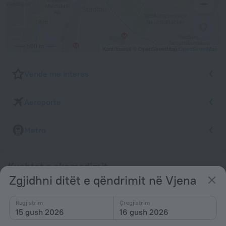
500 m
Kontribuesit © OpenStreetMap
OpenStreetMap
Vende me interes
Aeroporte
Metro
Kushtet e akomodimit
Zgjidhni ditët e qëndrimit në Vjena
Regjistrim dhe çregjistrim
Regjistrim
Regjistrim
Çregjistrim
15 gush 2026
16 gush 2026
Pas 14:00