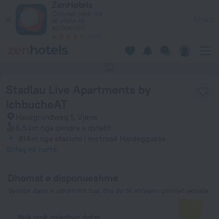
ZenHotels
Stadlau Live Apartments by ichbucheAT në Vjena — Rezervo t
Çmimet janë më
Shiko
të ulëta në
aplikacion!
4260
Nuk ka fotografi të këtij hoteli
Stadlau Live Apartments by
ichbucheAT
Hausgrundweg 1, Vjena
6,5 km
nga qendra e qytetit
814 m
nga stacioni i metrosë Hardeggasse
Shfaq në hartë
Dhomat e disponueshme
Vendos datat e udhëtimit tuaj dhe do të shfaqen çmimet aktuale
Nuk janë zgjedhur datat