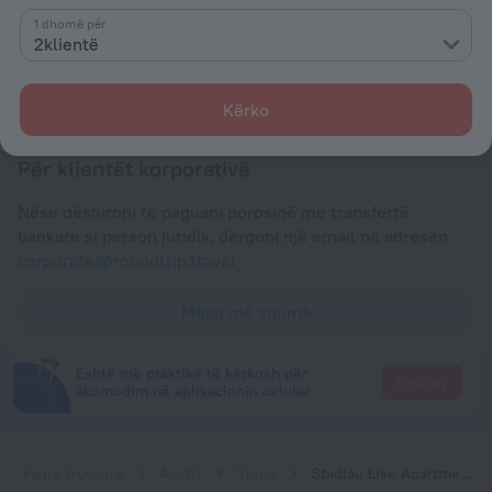
Çregjistrim
1 dhomë për
Deri 12:00
2klientë
Pagesa
Kërko
Për klientët korporativë
Nëse dëshironi të paguani porosinë me transfertë
bankare si person juridik, dërgoni një email në adresën
corporate@roundtrip.travel
Mëso më shumë
Është më praktike të kërkosh për
Shko aty
akomodim në aplikacionin celular
Faqja kryesore
Austri
Vjena
Stadlau Live Apartments by ichbucheAT