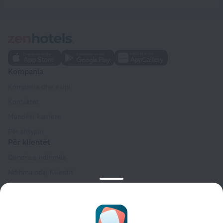
Kompania
Kompania dhe ekipi
Kontaktet
Mundësi karriere
Për shtypin
Për klientët
Qendra e ndihmës
Ndihma ndaj Klientit
Blog udhëtimi
Cilësimet e cookies
Termat dhe kushtet e rezervimit