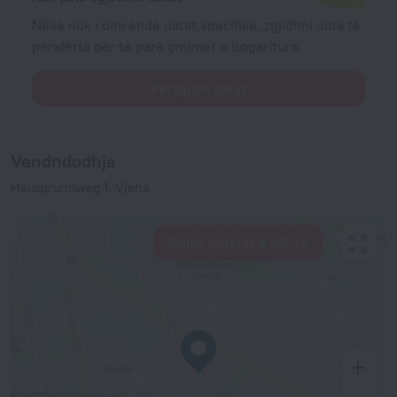
Nëse nuk i dini ende datat specifike, zgjidhni data të
përafërta për të parë çmimet e llogaritura.
Përzgjidh datat
Vendndodhja
Hausgrundweg 1, Vjena
Shiko hotelet e afërta