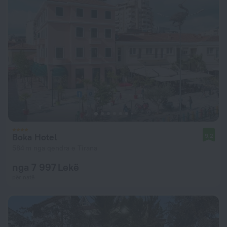
Boka Hotel
9,2
584 m nga qendra e Tirana
nga 7 997 Lekë
për natë