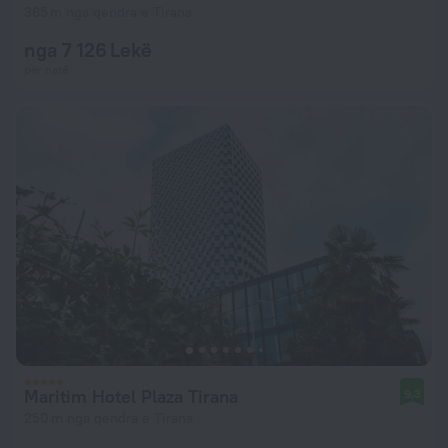
365 m nga qendra e Tirana
nga 7 126 Lekë
për natë
Maritim Hotel Plaza Tirana
9,3
250 m nga qendra e Tirana