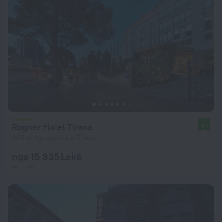
Rogner Hotel Tirana
9,1
805 m nga qendra e Tirana
nga 15 835 Lekë
për natë