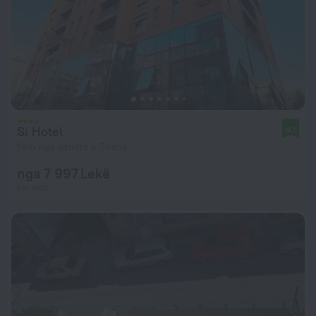
Si Hotel
9,1
1 km nga qendra e Tirana
nga 7 997 Lekë
për natë