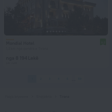
Mondial Hotel
9,2
1,3 km nga qendra e Tirana
nga 8 194 Lekë
për natë
1
2
3
4
5
59
Faqja kryesore
Shqipëria
Tirana