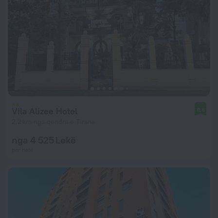
Vila Alizee Hotel
8,6
2,2 km nga qendra e Tirana
nga 4 525 Lekë
për natë