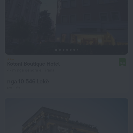
Kotoni Boutique Hotel
9,4
47 m nga qendra e Tirana
nga 10 546 Lekë
për natë