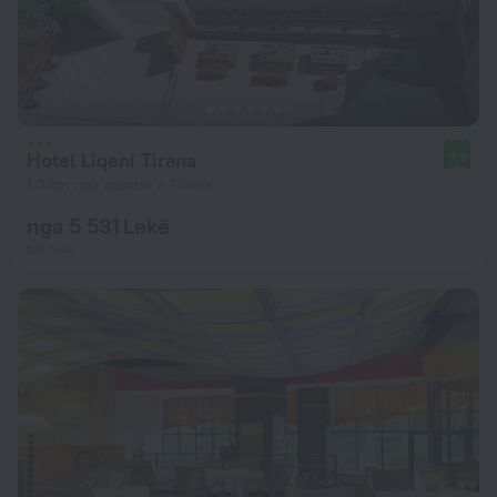
Hotel Liqeni Tirana
9,3
1,3 km nga qendra e Tirana
nga 5 531 Lekë
për natë