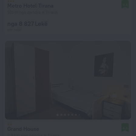
Metro Hotel Tirana
9,4
915 m nga qendra e Tirana
nga 8 827 Lekë
për natë
Grand House
8,6
2,8 km nga qendra e Tirana