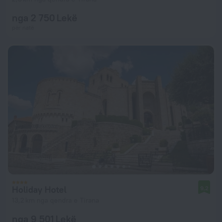
nga 2 750 Lekë
për natë
Holiday Hotel
9,2
13,2 km nga qendra e Tirana
nga 9 501 Lekë