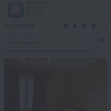
ZenHotels
20 më të mirët Hotele në Tirana 2026 nga 2 750 Lekë – Rezer
Çmimet janë më
Shiko
të ulëta në
aplikacion!
4260
Tirana, Shqipëria
Nuk janë zgjedhur datat
Hotele në Tirana
: 1169 opsione të disponueshëm