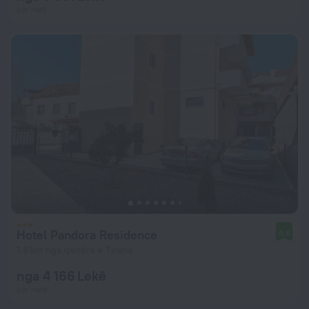
për natë
Hotel Pandora Residence
8,6
1,8 km nga qendra e Tirana
nga 4 166 Lekë
për natë