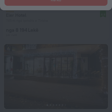
Eler Hotel
8,9
745 m nga qendra e Tirana
nga 8 194 Lekë
për natë