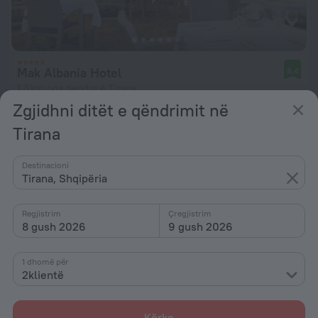
Mak Albania Hotel
8,4
1,3 km nga qendra e Tirana
Zgjidhni ditët e qëndrimit në
nga 11 797 Lekë
Tirana
për natë
Destinacioni
Tirana, Shqipëria
Regjistrim
Çregjistrim
8 gush 2026
9 gush 2026
1 dhomë për
2klientë
Kërko