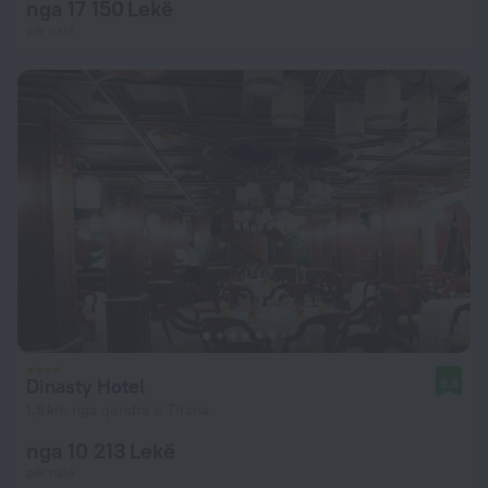
nga 17 150 Lekë
për natë
Dinasty Hotel
9,6
1,5 km nga qendra e Tirana
nga 10 213 Lekë
për natë