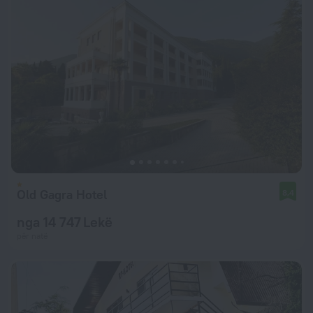
Old Gagra Hotel
8,4
nga 14 747 Lekë
për natë