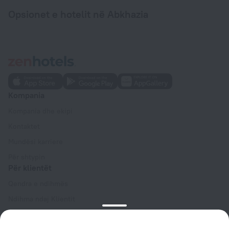
Opsionet e hotelit në Abkhazia
Kompania
Kompania dhe ekipi
Kontaktet
Mundësi karriere
Për shtypin
Për klientët
Qendra e ndihmës
Ndihma ndaj Klientit
Blog udhëtimi