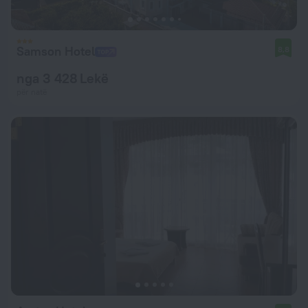
Samson Hotel
8,8
nga 3 428 Lekë
për natë