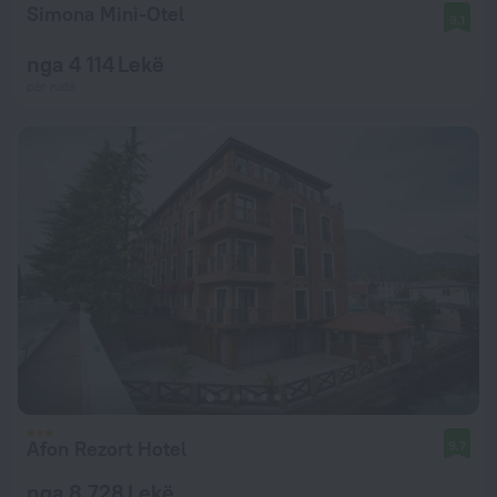
Simona Mini-Otel
9,1
nga 4 114 Lekë
për natë
Afon Rezort Hotel
9,7
nga 8 728 Lekë