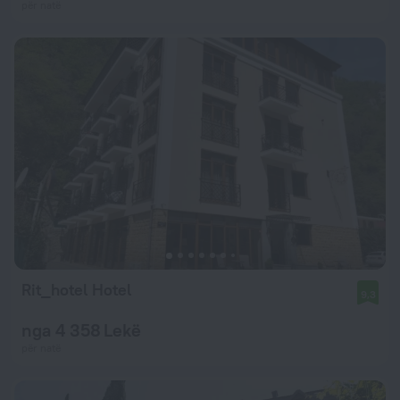
për natë
Rit_hotel Hotel
9,3
nga 4 358 Lekë
për natë