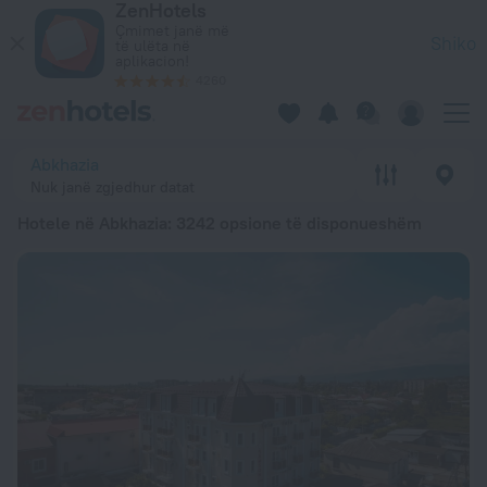
ZenHotels
20 më të mirët Hotele në Abkhazia 2026 nga 3 188 Lekë – Rez
Çmimet janë më
Shiko
të ulëta në
aplikacion!
4260
Abkhazia
Nuk janë zgjedhur datat
Hotele në Abkhazia
: 3242 opsione të disponueshëm