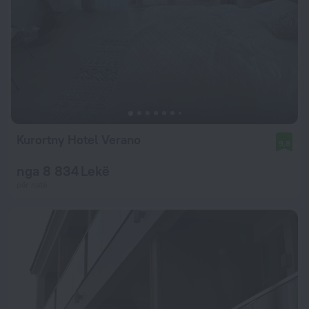
Kurortny Hotel Verano
9,8
nga 8 834 Lekë
për natë