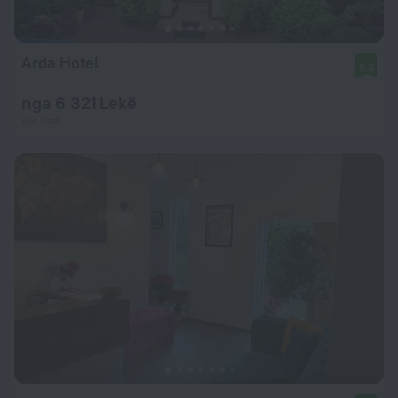
Arda Hotel
9,3
nga 6 321 Lekë
për natë