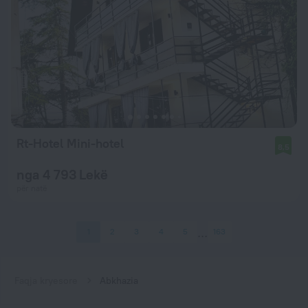
Rt-Hotel Mini-hotel
8,5
nga 4 793 Lekë
për natë
1
2
3
4
5
163
Faqja kryesore
Abkhazia