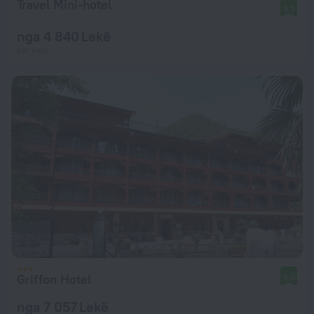
Travel Mini-hotel
9,3
nga 4 840 Lekë
për natë
Griffon Hotel
8,0
nga 7 057 Lekë