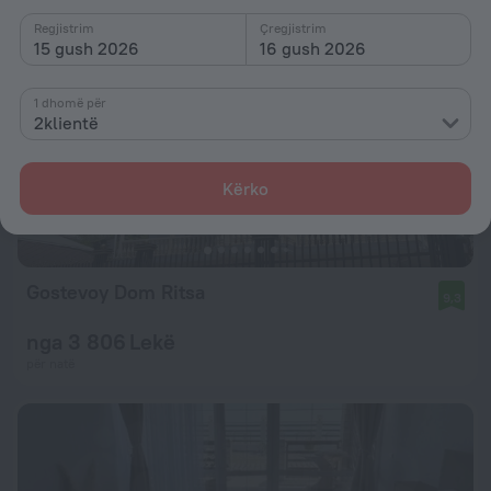
Regjistrim
Çregjistrim
15 gush 2026
16 gush 2026
1 dhomë për
2klientë
Kërko
Gostevoy Dom Ritsa
9,3
nga 3 806 Lekë
për natë