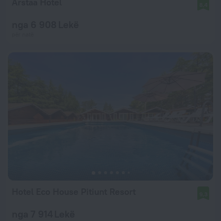
Arstaa Hotel
8,4
nga 6 908 Lekë
për natë
Hotel Eco House Pitiunt Resort
9,3
nga 7 914 Lekë