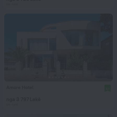
për natë
Amore Hotel
8,1
nga 3 797 Lekë
për natë