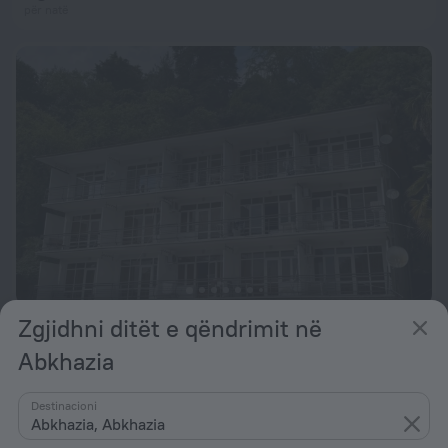
për natë
Zgjidhni ditët e qëndrimit në
Dendropark Mini-Hotel
8,8
Abkhazia
nga 3 188 Lekë
për natë
Destinacioni
Abkhazia, Abkhazia