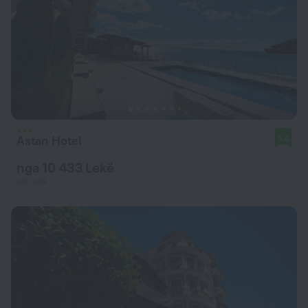
Astan Hotel
8,6
nga 10 433 Lekë
për natë