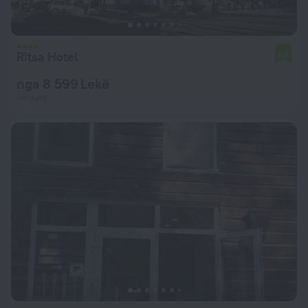
Ritsa Hotel
7,4
nga 8 599 Lekë
për natë