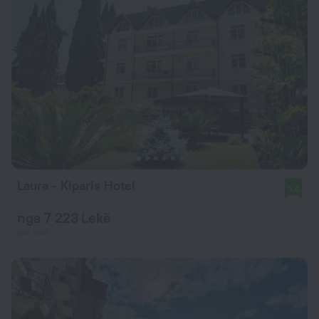
Laura - Kiparis Hotel
9,6
nga 7 223 Lekë
për natë