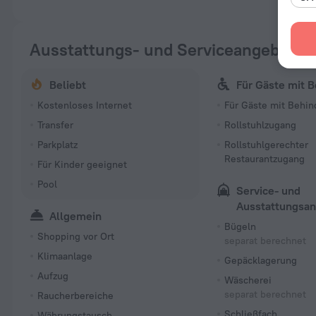
Ausstattungs- und Serviceangebote
Beliebt
Für Gäste mit 
Kostenloses Internet
Für Gäste mit Behi
Transfer
Rollstuhlzugang
Parkplatz
Rollstuhlgerechter
Restaurantzugang
Für Kinder geeignet
Pool
Service- und
Ausstattungsa
Allgemein
Bügeln
Shopping vor Ort
separat berechnet
Klimaanlage
Gepäcklagerung
Aufzug
Wäscherei
separat berechnet
Raucherbereiche
Schließfach
Währungstausch