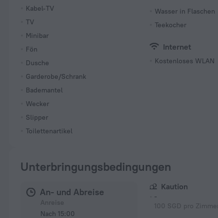
Kabel-TV
Wasser in Flaschen
TV
Teekocher
Minibar
Internet
Fön
Kostenloses WLAN
Dusche
Garderobe/Schrank
Bademantel
Wecker
Slipper
Toilettenartikel
Unterbringungsbedingungen
Kaution
An- und Abreise
-
Anreise
100 SGD pro Zimmer
Nach 15:00