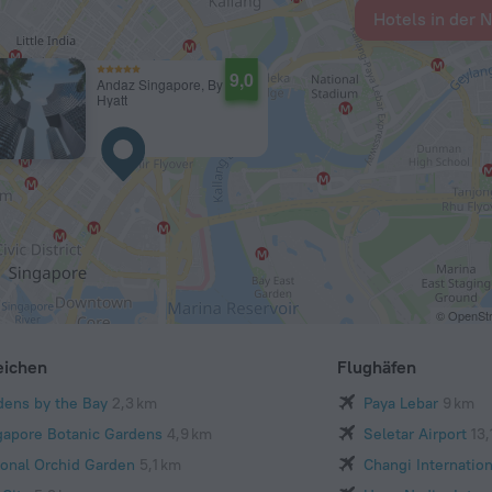
Hotels in der 
9,0
Andaz Singapore, By
Hyatt
© OpenStr
eichen
Flughäfen
dens by the Bay
2,3 km
Paya Lebar
9 km
gapore Botanic Gardens
4,9 km
Seletar Airport
13,
ional Orchid Garden
5,1 km
Changi Internation