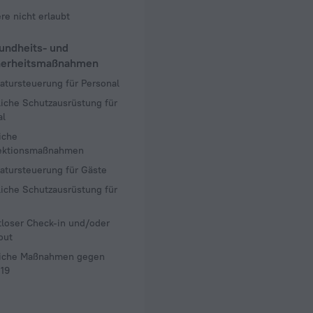
re nicht erlaubt
undheits- und
herheitsmaßnahmen
atursteuerung für Personal
iche Schutzausrüstung für
al
iche
ektionsmaßnahmen
atursteuerung für Gäste
iche Schutzausrüstung für
tloser Check-in und/oder
out
liche Maßnahmen gegen
19