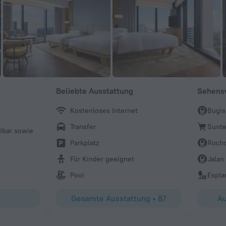
Beliebte Ausstattung
Sehensw
Kostenloses Internet
Bugis
TLPRIVAT
Transfer
Sunte
nibar sowie
Ein hervorragend geführtes Hotel. Moderne Ausstattung
Personal, top Lage. Würde ich immer wieder buchen.
Parkplatz
Roch
Für Kinder geeignet
Jalan
Pool
Espla
Gesamte Ausstattung
•
87
Au