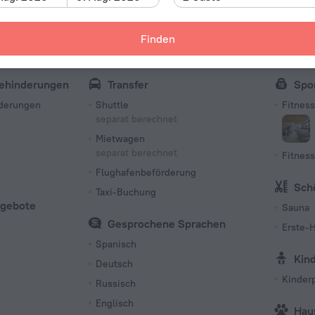
Typ G
230 V /
Finden
Anzahl d
347 Zim
Behinderungen
Transfer
Spo
nderungen
Shuttle
Fitnes
separat berechnet
Mietwagen
separat berechnet
Fitness
Flughafenbeförderung
Sch
Taxi-Buchung
ngebote
Sauna
Gesprochene Sprachen
Erste-H
Spanisch
Kin
Deutsch
Kinder
Russisch
Englisch
Hau