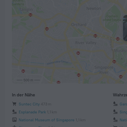
500 m
In der Nähe
Wahrz
Suntec City
473 m
Gar
Esplanade Park
1,1 km
Sin
National Museum of Singapore
1,1 km
Nat