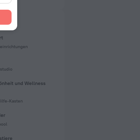
 50 Hz
er Zimmer und Etagen
mer, 15 Etagen
rt
seinrichtungen
studio
önheit und Wellness
ilfe-Kasten
der
pool
stiere