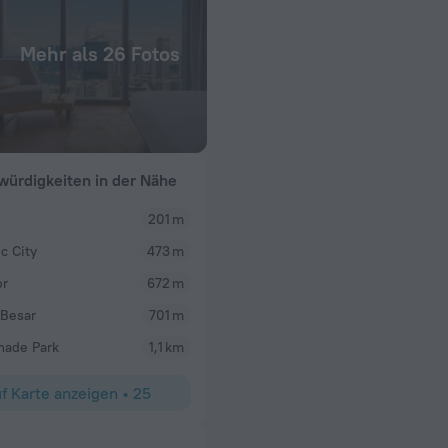
Mehr als 26 Fotos
ürdigkeiten in der Nähe
201 m
Marco
c City
473 m
, zuvorkommendes
Top modernes Hotel. Direkt mit U-Bahn-Anschluss.
Am Abend unbedingt ins Roof Top gehen und 360° 
or
672 m
 Besar
701 m
nade Park
1,1 km
f Karte anzeigen
•
25