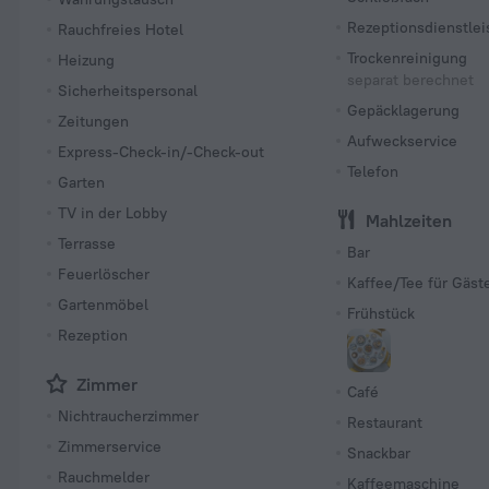
Rezeptionsdienstle
Rauchfreies Hotel
Trockenreinigung
Heizung
separat berechnet
Sicherheitspersonal
Gepäcklagerung
Zeitungen
Aufweckservice
Express-Check-in/-Check-out
Telefon
Garten
TV in der Lobby
Mahlzeiten
Terrasse
Bar
Feuerlöscher
Kaffee/Tee für Gäst
Gartenmöbel
Frühstück
Rezeption
Zimmer
Café
Nichtraucherzimmer
Restaurant
Zimmerservice
Snackbar
Rauchmelder
Kaffeemaschine