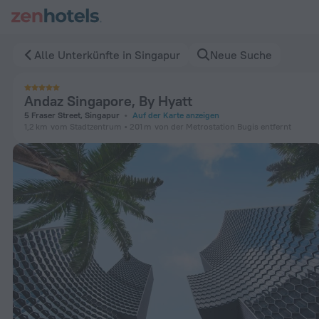
Andaz Singapore, By Hyatt in Singapur — Jetzt auf ZenHotels
Alle Unterkünfte in Singapur
Neue Suche
Andaz Singapore, By Hyatt
5 Fraser Street, Singapur
Auf der Karte anzeigen
1,2 km
vom Stadtzentrum
201 m
von der Metrostation Bugis entfernt