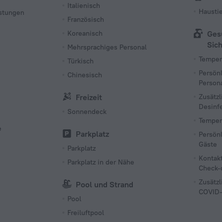
Italienisch
Haustie
istungen
Französisch
Koreanisch
Ges
Sic
Mehrsprachiges Personal
Temper
Türkisch
Persönl
Chinesisch
Person
Freizeit
Zusätzl
Desinf
Sonnendeck
Temper
e
Parkplatz
Persönl
Gäste
Parkplatz
Kontak
Parkplatz in der Nähe
Check-
Zusätz
Pool und Strand
COVID-
Pool
Freiluftpool