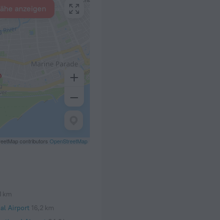
Nähe anzeigen
eetMap contributors
OpenStreetMap
1 km
al Airport
16,2 km