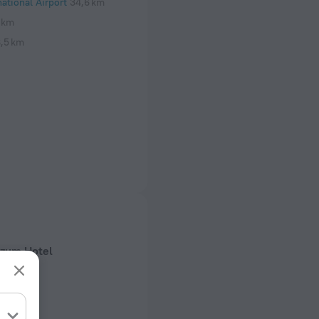
ational Airport
34,6 km
 km
,5 km
 zum Hotel
entyp