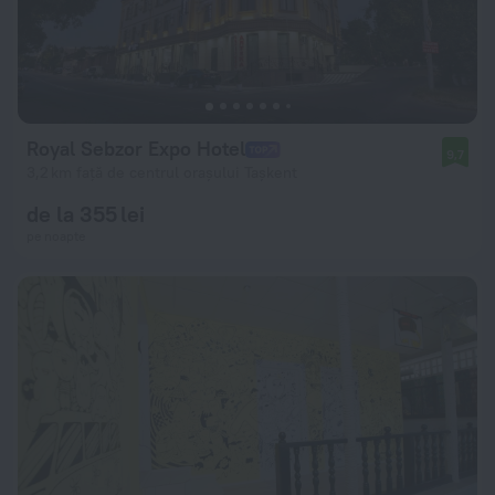
Royal Sebzor Expo Hotel
9,7
3,2 km față de centrul orașului Tașkent
de la 355 lei
pe noapte