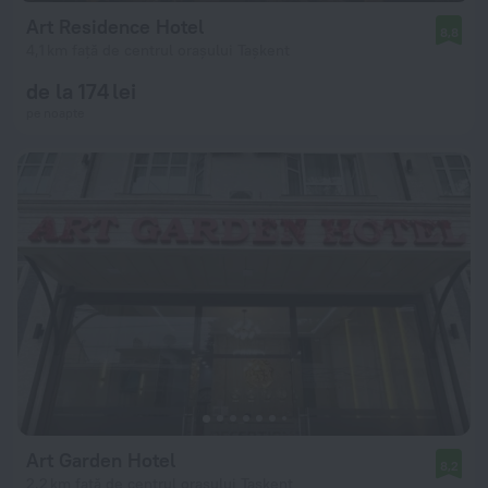
Art Residence Hotel
8,8
4,1 km față de centrul orașului Tașkent
de la 174 lei
pe noapte
Art Garden Hotel
8,2
2,2 km față de centrul orașului Tașkent