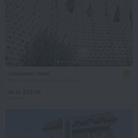
Uzbekistan Hotel
6,6
339 m față de centrul orașului Tașkent
de la 302 lei
pe noapte