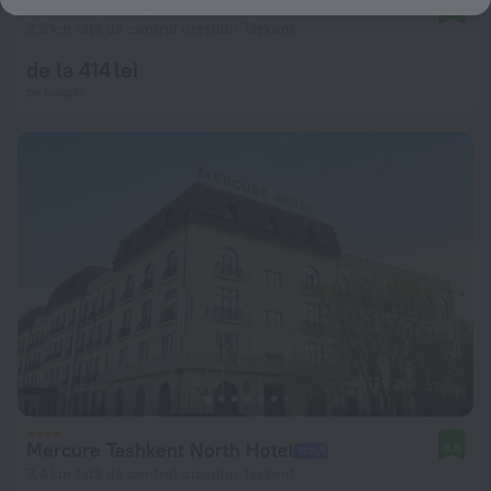
Istaravshan Apart-hotel
9,6
2,9 km față de centrul orașului Tașkent
de la 414 lei
pe noapte
Mercure Tashkent North Hotel
9,5
3,4 km față de centrul orașului Tașkent