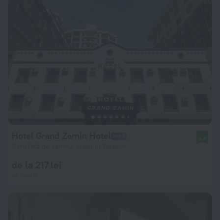
Hotel Grand Zamin Hotel
8,4
3 km față de centrul orașului Tașkent
de la 217 lei
pe noapte