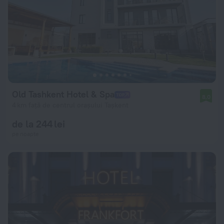
Old Tashkent Hotel & Spa
8,0
4 km față de centrul orașului Tașkent
de la 244 lei
pe noapte