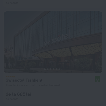
pe noapte
Swissôtel Tashkent
9,5
1 km față de centrul orașului Tașkent
de la 685 lei
pe noapte