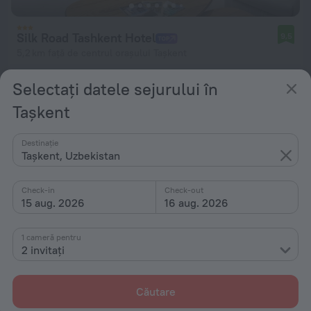
Silk Road Tashkent Hotel
9,5
5,2 km față de centrul orașului Tașkent
de la 275 lei
Selectați datele sejurului în
pe noapte
Tașkent
Destinație
Tașkent, Uzbekistan
Check-in
Check-out
15 aug. 2026
16 aug. 2026
1 cameră pentru
2 invitați
Căutare