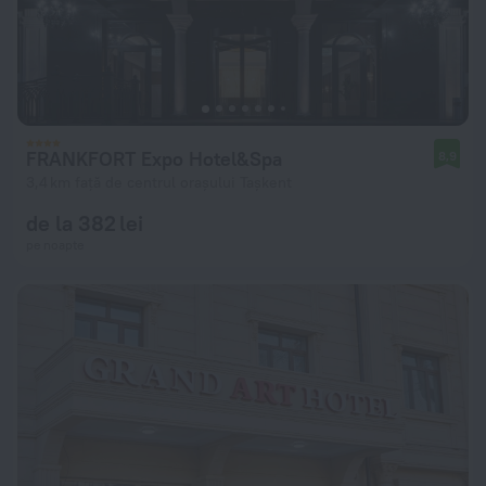
FRANKFORT Expo Hotel&Spa
8,9
3,4 km față de centrul orașului Tașkent
de la 382 lei
pe noapte