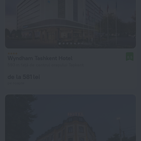
Wyndham Tashkent Hotel
8,5
593 m față de centrul orașului Tașkent
de la 581 lei
pe noapte