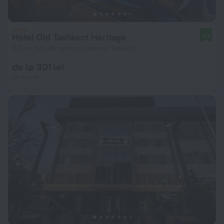
Hotel Old Tashkent Heritage
9,8
3,3 km față de centrul orașului Tașkent
de la 301 lei
pe noapte