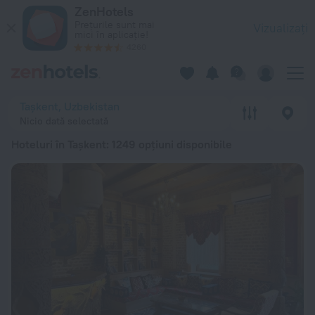
Top 20 Hoteluri în Tașkent 2026 de la 67 lei - Rezervați acum
ZenHotels
Prețurile sunt mai
Vizualizați
mici în aplicație!
4260
Tașkent, Uzbekistan
Nicio dată selectată
Hoteluri în Tașkent
: 1249 opțiuni disponibile