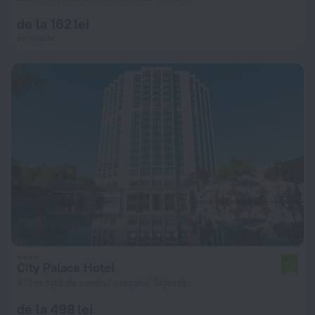
de la 162 lei
pe noapte
City Palace Hotel
7,5
473 m față de centrul orașului Tașkent
de la 498 lei