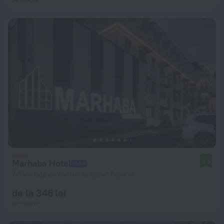
Marhaba Hotel
9,9
7,5 km față de centrul orașului Tașkent
de la 346 lei
pe noapte