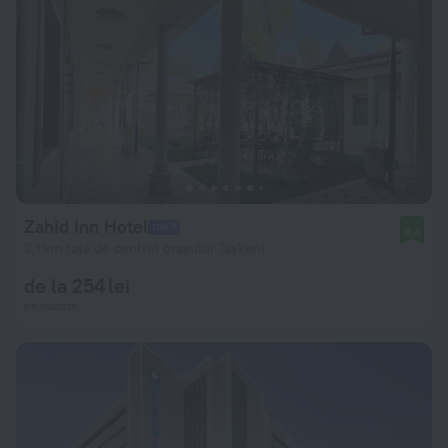
Zahid Inn Hotel
9,4
2,1 km față de centrul orașului Tașkent
de la 254 lei
pe noapte