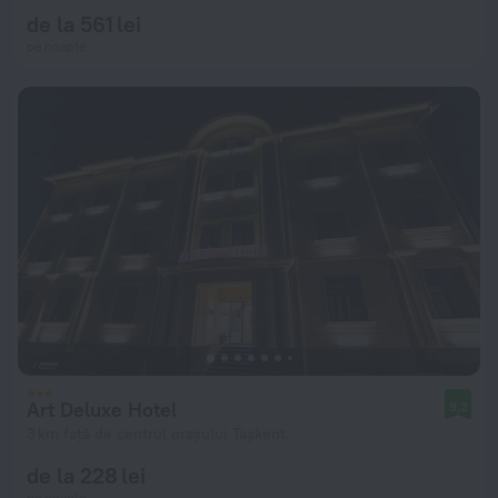
de la 561 lei
pe noapte
Art Deluxe Hotel
9,2
3 km față de centrul orașului Tașkent
de la 228 lei
pe noapte