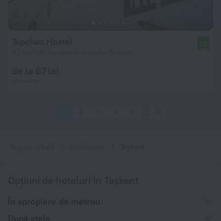
Topchan Hostel
8,6
3,7 km față de centrul orașului Tașkent
de la 67 lei
pe noapte
1
2
3
4
5
63
Pagina inițială
Uzbekistan
Tașkent
Opțiuni de hoteluri în Tașkent
În apropiere de metrou
După stele