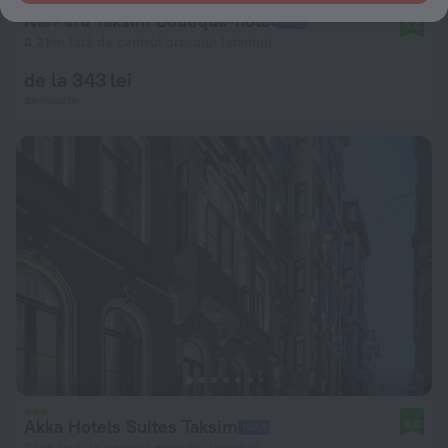
NarPera Taksim Boutique-hotel
9,6
4,2 km față de centrul orașului Istanbul
de la 343 lei
pe noapte
Akka Hotels Suites Taksim
9,0