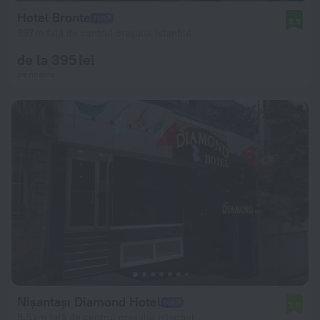
Hotel Bronte
8,9
397 m față de centrul orașului Istanbul
de la 395 lei
pe noapte
Nişantaşı Diamond Hotel
7,9
5,5 km față de centrul orașului Istanbul