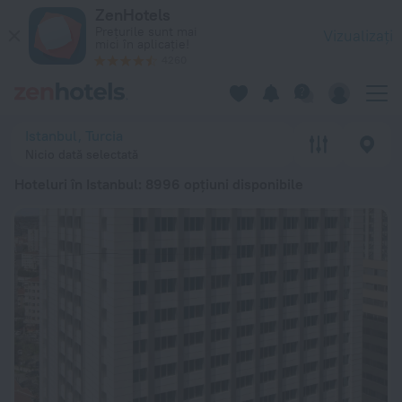
Top 20 Hoteluri în Istanbul 2026 de la 188 lei - Rezervați acu
ZenHotels
Prețurile sunt mai
Vizualizați
mici în aplicație!
4260
Istanbul, Turcia
Nicio dată selectată
Hoteluri în Istanbul
: 8996 opțiuni disponibile