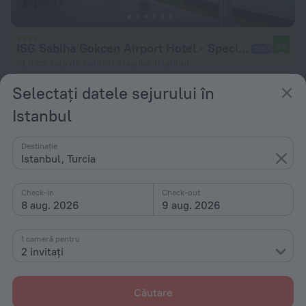
ISG Sabiha Gokcen Airport Hotel - Special Class
8,6
31,3 km față de centrul orașului Istanbul
de la 501 lei
Selectați datele sejurului în
pe noapte
Istanbul
Destinație
Istanbul, Turcia
Check-in
Check-out
8 aug. 2026
9 aug. 2026
1 cameră pentru
2 invitați
Căutare