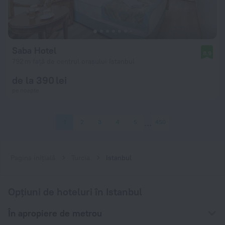
Saba Hotel
8,9
792 m față de centrul orașului Istanbul
de la 390 lei
pe noapte
1
2
3
4
5
450
Pagina inițială
Turcia
Istanbul
Opțiuni de hoteluri în Istanbul
În apropiere de metrou