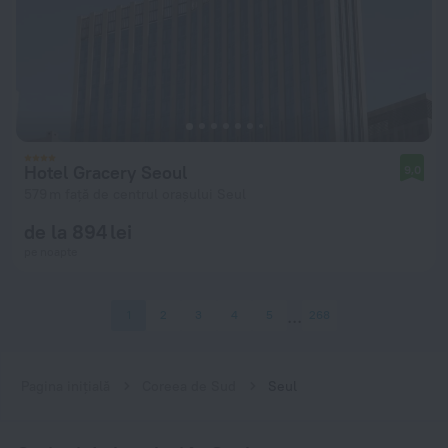
Hotel Gracery Seoul
9,0
579 m față de centrul orașului Seul
de la 894 lei
pe noapte
1
2
3
4
5
268
Pagina inițială
Coreea de Sud
Seul