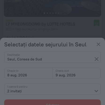
L7 MYEONGDONG by LOTTE HOTELS
9,2
955 m față de centrul orașului Seul
de la 1.294 lei
Selectați datele sejurului în Seul
pe noapte
Destinație
Seul, Coreea de Sud
Check-in
Check-out
8 aug. 2026
9 aug. 2026
1 cameră pentru
2 invitați
Căutare