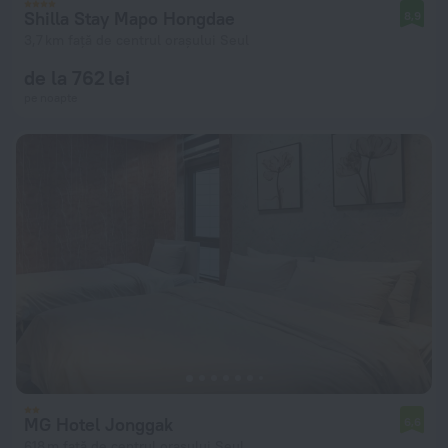
Shilla Stay Mapo Hongdae
8,9
3,7 km față de centrul orașului Seul
de la 762 lei
pe noapte
MG Hotel Jonggak
6,6
618 m față de centrul orașului Seul