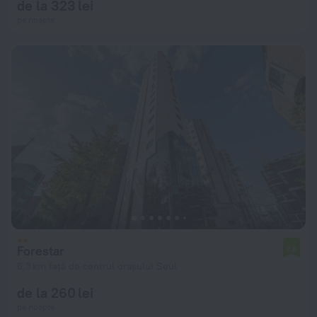
de la 323 lei
pe noapte
Forestar
7,6
6,3 km față de centrul orașului Seul
de la 260 lei
pe noapte