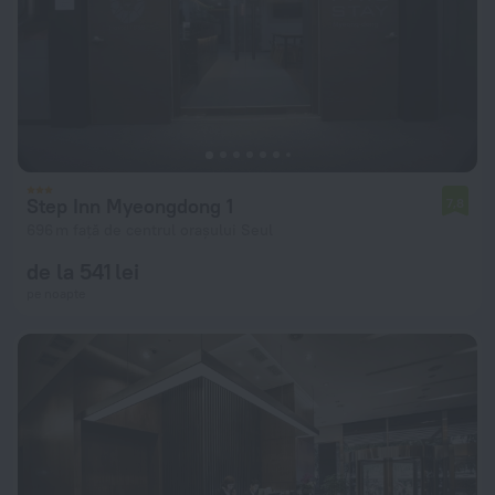
Step Inn Myeongdong 1
7,8
696 m față de centrul orașului Seul
de la 541 lei
pe noapte