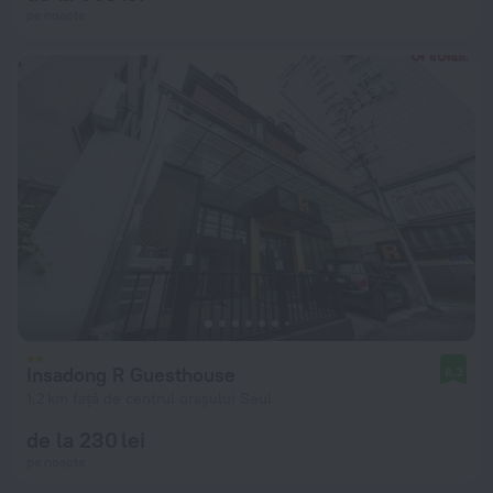
pe noapte
Insadong R Guesthouse
8,3
1,2 km față de centrul orașului Seul
de la 230 lei
pe noapte