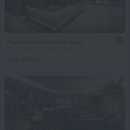
Fraser Place Namdaemun Seoul
9,0
605 m față de centrul orașului Seul
de la 866 lei
pe noapte