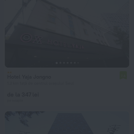
Hotel Yaja Jongno
7,6
1,2 km față de centrul orașului Seul
de la 347 lei
pe noapte