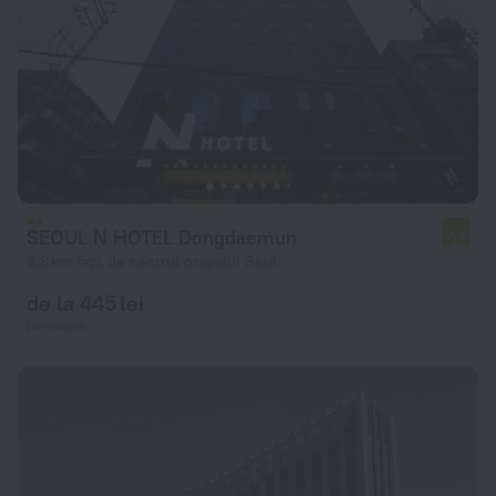
SEOUL N HOTEL Dongdaemun
7,9
3,8 km față de centrul orașului Seul
de la 445 lei
pe noapte