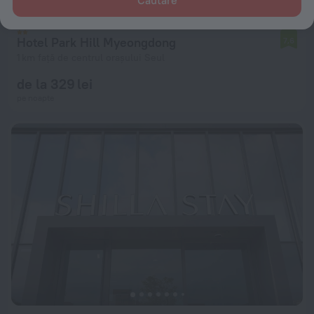
Hotel Park Hill Myeongdong
7,6
1 km față de centrul orașului Seul
de la 329 lei
pe noapte