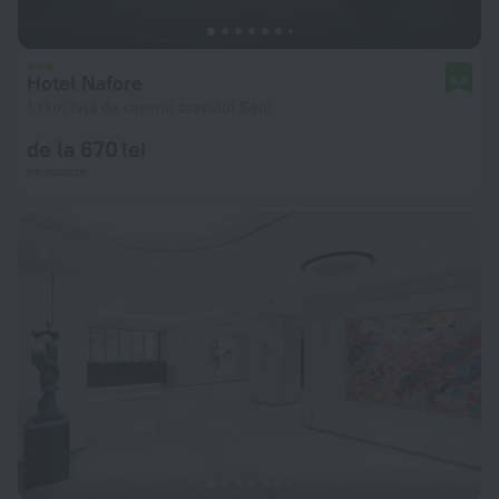
Hotel Nafore
8,8
1,1 km față de centrul orașului Seul
de la 670 lei
pe noapte