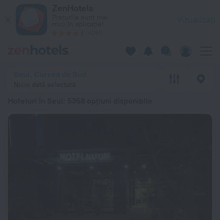
Top 20 Hoteluri în Seul 2026 de la 230 lei - Rezervați acum p
ZenHotels
Prețurile sunt mai
Vizualizați
mici în aplicație!
4260
Seul, Coreea de Sud
Nicio dată selectată
Hoteluri în Seul
: 5358 opțiuni disponibile