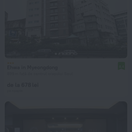
Ehwa in Myeongdong
8,4
899 m față de centrul orașului Seul
de la 678 lei
pe noapte