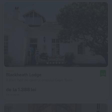
Blackheath Lodge
9,8
2,8 km față de centrul orașului Cape Town
de la 1.388 lei
pe noapte