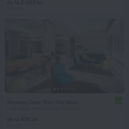
de la 2.083 lei
pe noapte
Stayeasy Cape Town City Bowl
8,4
1,1 km față de centrul orașului Cape Town
de la 456 lei
pe noapte