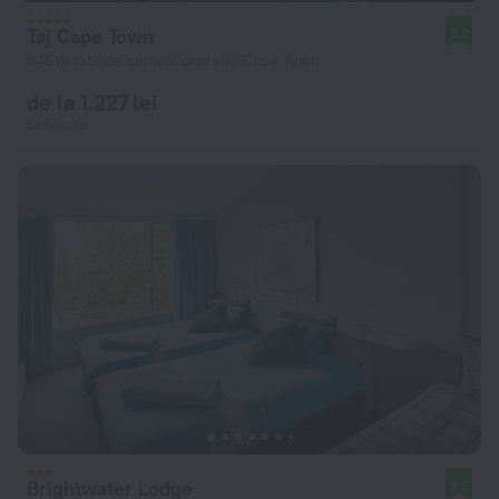
Taj Cape Town
9,2
546 m față de centrul orașului Cape Town
de la 1.227 lei
pe noapte
Brightwater Lodge
9,2