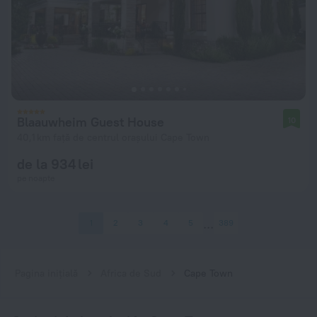
Blaauwheim Guest House
10
40,1 km față de centrul orașului Cape Town
de la 934 lei
pe noapte
1
2
3
4
5
389
Pagina inițială
Africa de Sud
Cape Town