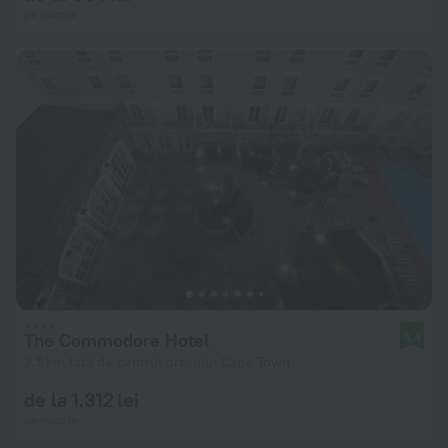
pe noapte
The Commodore Hotel
8,4
2,5 km față de centrul orașului Cape Town
de la 1.312 lei
pe noapte