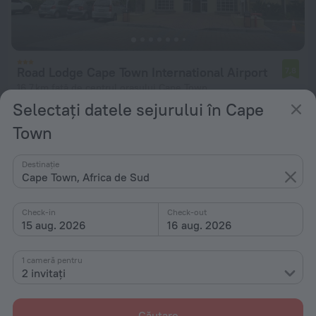
Road Lodge Cape Town International Airport
7,8
16,7 km față de centrul orașului Cape Town
Selectați datele sejurului în Cape
de la 289 lei
Town
pe noapte
Destinație
Cape Town, Africa de Sud
Check-in
Check-out
15 aug. 2026
16 aug. 2026
1 cameră pentru
2 invitați
Căutare