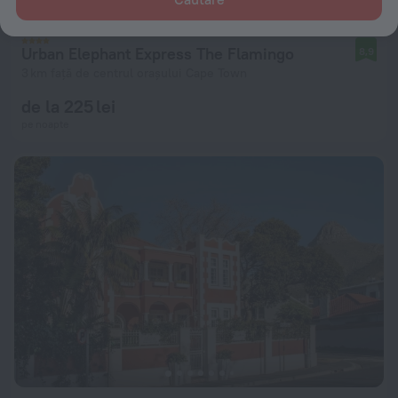
Urban Elephant Express The Flamingo
8,9
3 km față de centrul orașului Cape Town
de la 225 lei
pe noapte