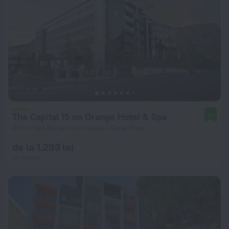
The Capital 15 on Orange Hotel & Spa
9,1
410 m față de centrul orașului Cape Town
de la 1.293 lei
pe noapte