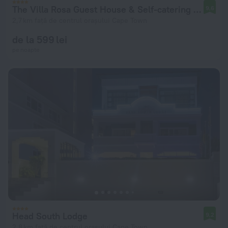
The Villa Rosa Guest House & Self-catering Apartments
9,6
2,7 km față de centrul orașului Cape Town
de la 599 lei
pe noapte
Head South Lodge
9,2
2,8 km față de centrul orașului Cape Town