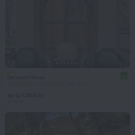
Derwent House
9,8
1,2 km față de centrul orașului Cape Town
de la 1.064 lei
pe noapte