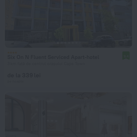
Six On N Fluent Serviced Apart-hotel
9,4
3 km față de centrul orașului Cape Town
de la 339 lei
pe noapte