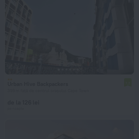
Urban Hive Backpackers
7,2
399 m față de centrul orașului Cape Town
de la 126 lei
pe noapte