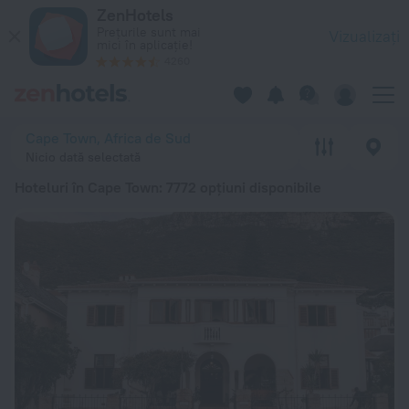
Top 20 Hoteluri în Cape Town 2026 de la 126 lei - Rezervați 
ZenHotels
Prețurile sunt mai
Vizualizați
mici în aplicație!
4260
Cape Town, Africa de Sud
Nicio dată selectată
Hoteluri în Cape Town
: 7772 opțiuni disponibile