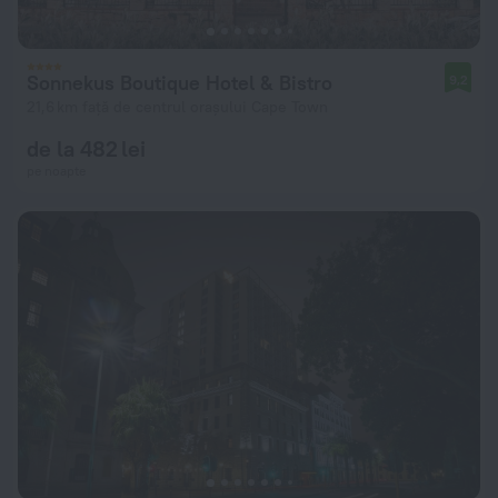
Sonnekus Boutique Hotel & Bistro
9,2
21,6 km față de centrul orașului Cape Town
de la 482 lei
pe noapte