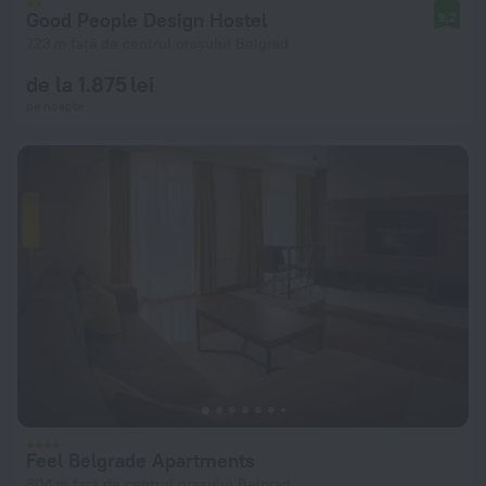
Good People Design Hostel
9,2
723 m față de centrul orașului Belgrad
de la 1.875 lei
pe noapte
Feel Belgrade Apartments
804 m față de centrul orașului Belgrad