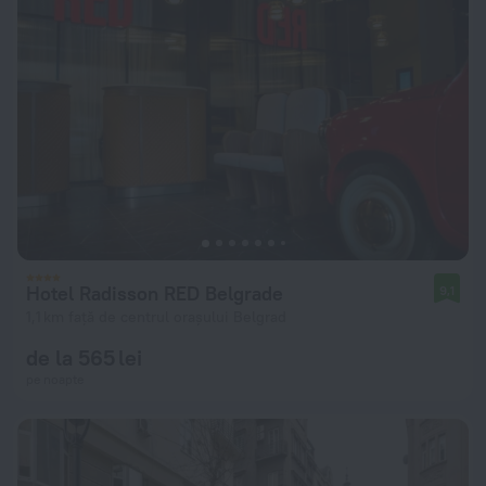
Hotel Radisson RED Belgrade
9,1
1,1 km față de centrul orașului Belgrad
de la 565 lei
pe noapte