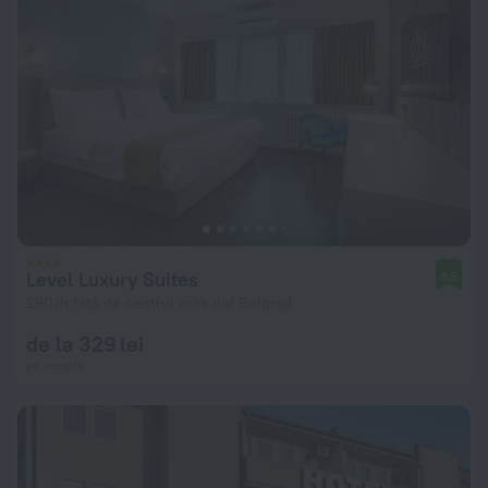
Level Luxury Suites
8,5
280 m față de centrul orașului Belgrad
de la 329 lei
pe noapte