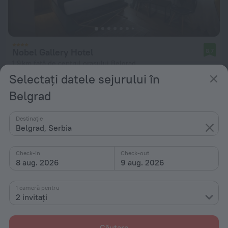
Nobel Gallery Hotel
8,7
1,9 km față de centrul orașului Belgrad
Selectați datele sejurului în
de la 504 lei
Belgrad
pe noapte
Destinație
Belgrad, Serbia
Check-in
Check-out
8 aug. 2026
9 aug. 2026
1 cameră pentru
2 invitați
Căutare