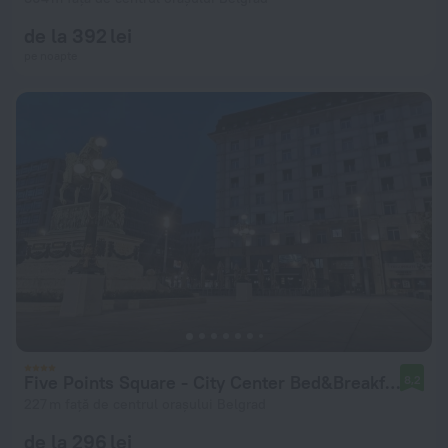
de la 392 lei
pe noapte
Five Points Square - City Center Bed&Breakfast
8,2
227 m față de centrul orașului Belgrad
de la 296 lei