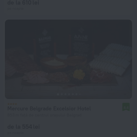
de la 610 lei
pe noapte
Mercure Belgrade Excelsior Hotel
8,6
853 m față de centrul orașului Belgrad
de la 554 lei
pe noapte