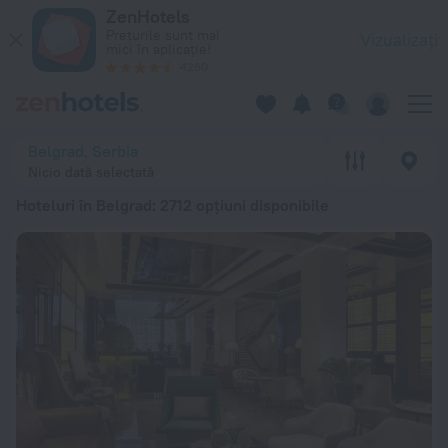
Top 20 Hoteluri în Belgrad 2026 de la 174 lei - Rezervați acu
ZenHotels
Prețurile sunt mai
Vizualizați
mici în aplicație!
4260
Belgrad, Serbia
Nicio dată selectată
Hoteluri în Belgrad
: 2712 opțiuni disponibile