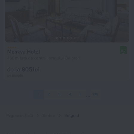
Moskva Hotel
8,7
466 m față de centrul orașului Belgrad
de la 805 lei
pe noapte
1
2
3
4
5
136
Pagina inițială
Serbia
Belgrad