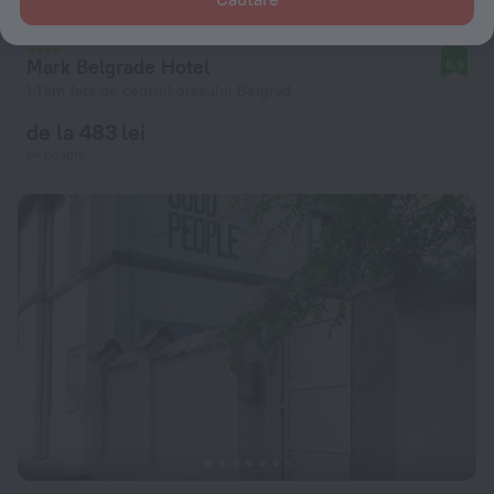
Mark Belgrade Hotel
8,9
1,1 km față de centrul orașului Belgrad
de la 483 lei
pe noapte