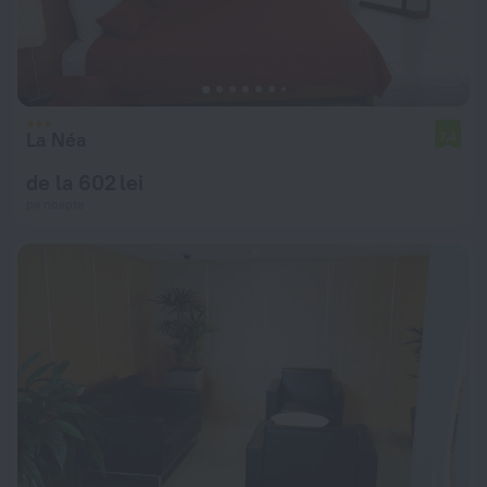
La Néa
7,4
de la 602 lei
pe noapte