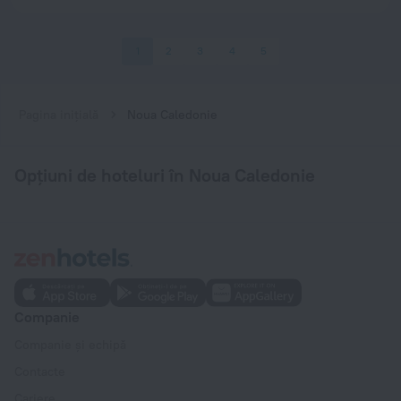
1
2
3
4
5
Pagina inițială
Noua Caledonie
Opțiuni de hoteluri în Noua Caledonie
Companie
Companie și echipă
Contacte
Cariere