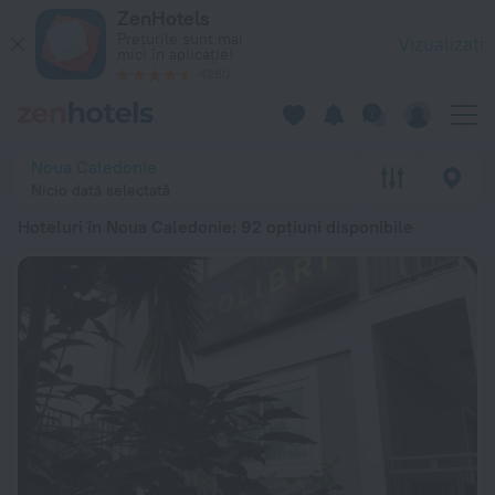
Top 20 Hoteluri în Noua Caledonie 2026 de la 327 lei - Rezer
ZenHotels
Prețurile sunt mai
Vizualizați
mici în aplicație!
4260
Noua Caledonie
Nicio dată selectată
Hoteluri în Noua Caledonie
: 92 opțiuni disponibile