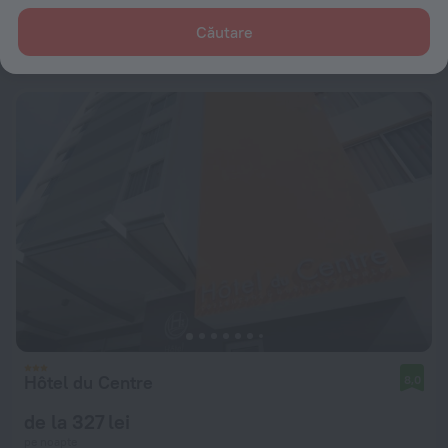
Căutare
de la 546 lei
pe noapte
Hôtel du Centre
8,0
de la 327 lei
pe noapte