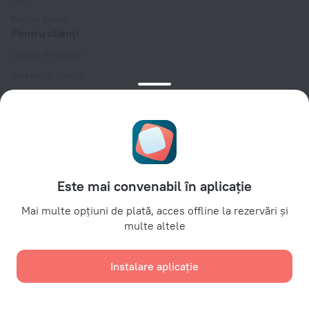
Pentru presă
Pentru clienți
Centru de ajutor
Asistență clienți
Blog de călătorii
Setări pentru modulele cookie
Reguli de rezervare
Pentru parteneri
Pentru proprietari de structuri hoteliere
Este mai convenabil în aplicație
Pentru agenții de turism
Mai multe opțiuni de plată, acces offline la rezervări și
Pentru clienți corporativi
multe altele
Affiliate program
Instalare aplicație
Plăți sigure