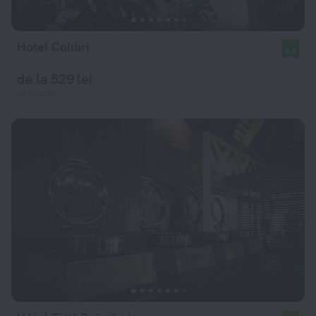
Hotel Colibri
8,6
de la 529 lei
pe noapte