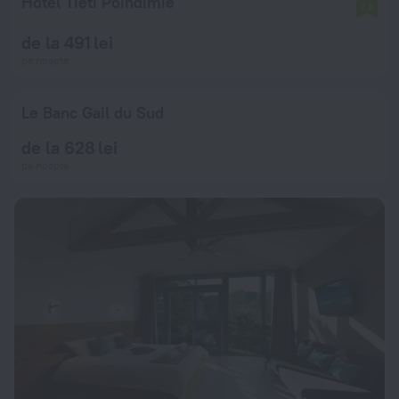
Hôtel Tiéti Poindimié
7,6
de la 491 lei
pe noapte
Le Banc Gail du Sud
de la 628 lei
pe noapte