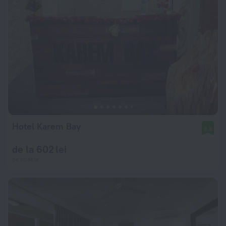
Hotel Karem Bay
8,8
de la 602 lei
pe noapte