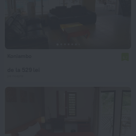
Koniambo
6,7
de la 529 lei
pe noapte