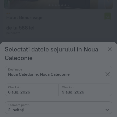
Hotel Beaurivage
7,6
de la 588 lei
pe noapte
Selectați datele sejurului în Noua
Caledonie
Destinație
Noua Caledonie, Noua Caledonie
Check-in
Check-out
8 aug. 2026
9 aug. 2026
1 cameră pentru
2 invitați
Gite Waratah