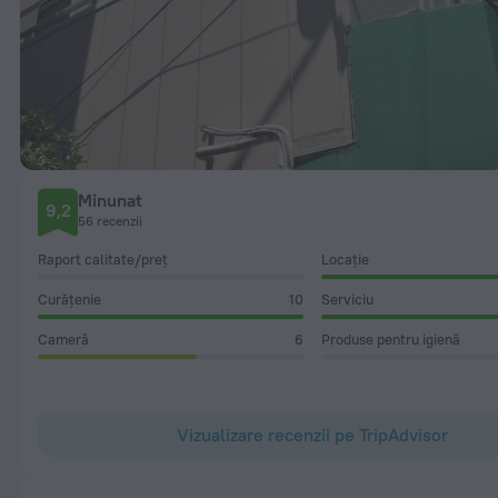
Minunat
9,2
56 recenzii
Raport calitate/preț
Locație
Curățenie
10
Serviciu
Cameră
6
Produse pentru igienă
Vizualizare recenzii pe TripAdvisor