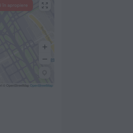
i în apropiere
ori © OpenStreetMap
OpenStreetMap