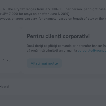
, 2017. The city tax ranges from JPY 100-300 per person, per night base
 JPY 7,000 for stays on or after June 1, 2019).
owever, charges can vary, for example, based on length of stay or the
Pentru clienți corporativi
Dacă doriți să plătiți comanda prin transfer bancar în 
vă rugăm să trimiteți un e-mail la
corporate@roundtr
Aflați mai multe
Hostel