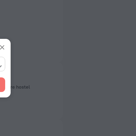
 despre hostel
ză
 50, 60 Hz
ământare)
 50, 60 Hz