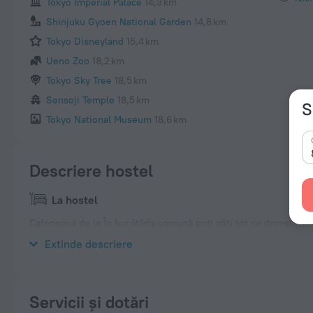
Tokyo Imperial Palace
14,3 km
Shinjuku Gyoen National Garden
14,8 km
Tokyo Disneyland
15,4 km
Ueno Zoo
18,2 km
Tokyo Sky Tree
18,5 km
Sensoji Temple
18,5 km
S
Tokyo National Museum
18,6 km
Descriere hostel
La hostel
Cafeneaua de la În bucătăria comună poți găti tot ce dorești. Wi
informații la check-in. Copiii vor fi fericiți, este disponibilă o 
Extinde descriere
Servicii și dotări