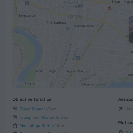
500 m
Obiective turistice
Aeropo
Tokyo Tower
11,7 km
Han
Tsukiji Fish Market
12,3 km
Metro
Meiji Jingu Shrine
14 km
Nis