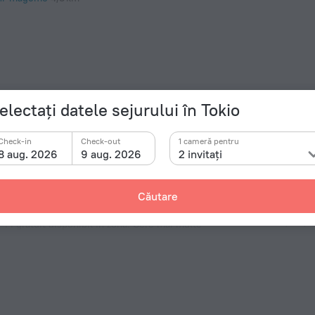
electați datele sejurului în Tokio
Check-in
Check-out
1 cameră pentru
8 aug. 2026
9 aug. 2026
2 invitați
Căutare
Detalii
Tip de pri
-Fi gratuit disponibil în zonă. Cere mai multe
cameră de joacă pentru ei.
Tip A
100 V /
Tip A
(cu împ
100 V /