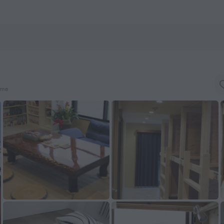
nHotels.com
ome