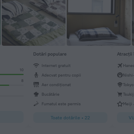
Dotări populare
Atracții
Internet gratuit
Haned
10
Adecvat pentru copii
Nish
8
Aer condiționat
Tokyo
Bucătărie
Tsuki
Fumatul este permis
Meiji
Toate dotările
•
22
Vi