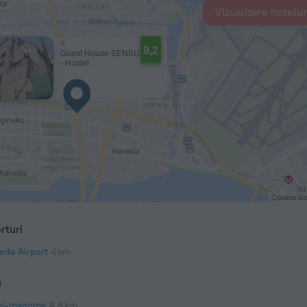
Vizualizare hotelur
9,2
Guest House SENSU
- Hostel
Colaborat
rturi
eda Airport
4 km
u
hi-magome
4,8 km