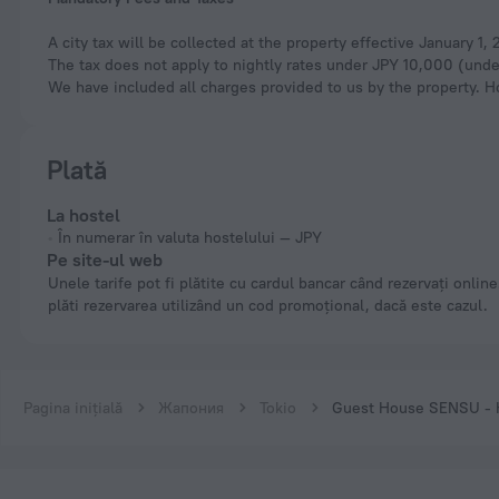
A city tax will be collected at the property effective January 1
The tax does not apply to nightly rates under JPY 10,000 (under
We have included all charges provided to us by the property. H
Plată
La hostel
În numerar în valuta hostelului — JPY
Pe site-ul web
Unele tarife pot fi plătite cu cardul bancar când rezervați online. Puteți
plăti rezervarea utilizând un cod promoțional, dacă este cazul.
Pagina inițială
Жапония
Tokio
Guest House SENSU - 