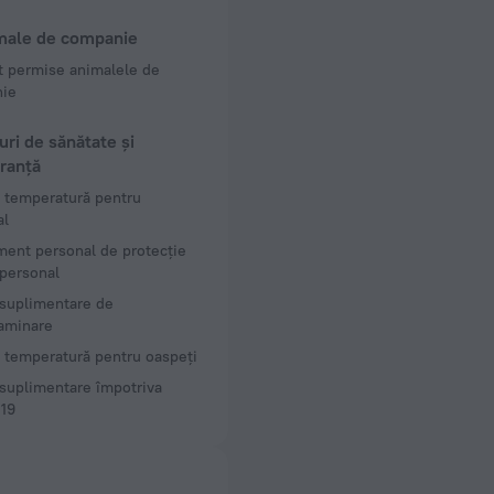
camere și etaje
male de companie
e, 2 etaje
t permise animalele de
ie
ri de sănătate și
ranță
 temperatură pentru
al
ent personal de protecție
personal
 suplimentare de
aminare
 temperatură pentru oaspeți
suplimentare împotriva
19