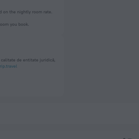
d on the nightly room rate.
 room you book.
calitate de entitate juridică,
ip.travel