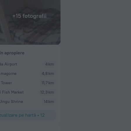
+15 fotografii
 în apropiere
a Airport
4 km
i-magome
4,8 km
 Tower
11,7 km
ji Fish Market
12,3 km
 Jingu Shrine
14 km
zualizare pe hartă
•
12