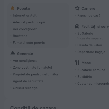
Popular
Camere
Internet gratuit
Papuci de casă
Adecvat pentru copii
Facilități și serv
Aer condiționat
Spălătorie
Bucătărie
încasate separat
Fumatul este permis
Casetă de valori
Depozitare bagaje
Generale
Aer condiționat
Mese
Zone destinate fumatului
Bucătărie comună
Proprietate pentru nefumători
Bucătărie
Agent de securitate
Cuptor cu micround
Ghișeu recepție
Condiții de cazare