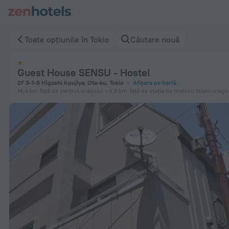
Guest House SENSU - Hostel în Tokio — Rezervați acum pe Ze
Toate opțiunile în Tokio
Căutare nouă
Guest House SENSU - Hostel
2F 3-1-6 Higashi Koujiya, Ota-ku, Tokio
Afișare pe hartă
14,4 km
față de centrul orașului
4,8 km
față de stația de metrou Nishi-mag