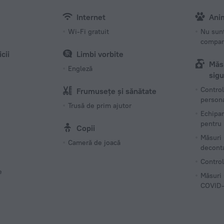
Număr de 
Internet
Ani
3 camer
Wi-Fi gratuit
Nu sun
compan
icii
Limbi vorbite
Măsu
Engleză
sigu
Control
Frumusețe și sănătate
person
Trusă de prim ajutor
Echipam
pentru 
Copii
Măsuri
Cameră de joacă
decont
Control
e
Măsuri 
COVID-