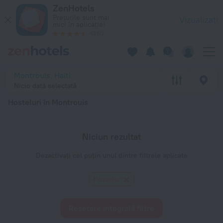
Top 20 Hosteluri în Montrouis 2026 - Rezervați acum pe ZenH
ZenHotels
Prețurile sunt mai
Vizualizați
mici în aplicație!
4260
Montrouis, Haiti
Nicio dată selectată
Hosteluri în Montrouis
Niciun rezultat
Dezactivați cel puțin unul dintre filtrele aplicate
Hosteluri
Resetare integrală filtre