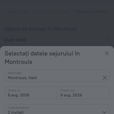
Pagina inițială
Haiti
Montrouis
Hosteluri în Montrouis
Opțiuni de hoteluri în Montrouis
După stele
După tip
Selectați datele sejurului în
Cu dotări
Montrouis
Interese
Destinație
Montrouis, Haiti
Check-in
Check-out
8 aug. 2026
9 aug. 2026
Companie
1 cameră pentru
Companie și echipă
2 invitați