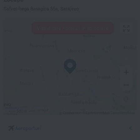
Safvet-bega Basagica 55a, Sarajevo
Vizualizare hoteluri în apropiere
500 m
Colaboratori © OpenStreetMap
OpenStreetMap
Aeroporturi