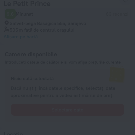
Le Petit Prince
9,6
Minunat
63 recenzii
Safvet-bega Basagica 55a, Sarajevo
505 m
față de centrul orașului
Afișare pe hartă
Camere disponibile
Introduceți datele de călătorie și vom afișa prețurile curente
Nicio dată selectată
Dacă nu știți încă datele specifice, selectați date
aproximative pentru a vedea estimările de preț.
Selectare date
Locație