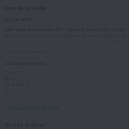
Descriere hostel
La hotel
Cafeneaua de la Rețeaua Wi-Fi gratuită din zonă te va ajuta
să rămâi online. Dacă ești în călătorie cu mașina, poți parca
într-o parcare. Nu te vei plictisi pentru că la hotel vei găsi o
bibliotecă.
Extinde descriere
Detalii despre hostel
Tip de priză
Tip C
230 V / 50 Hz
Tip C
(cu împământare)
230 V / 50 Hz
Afișează informații hotel
Servicii și dotări