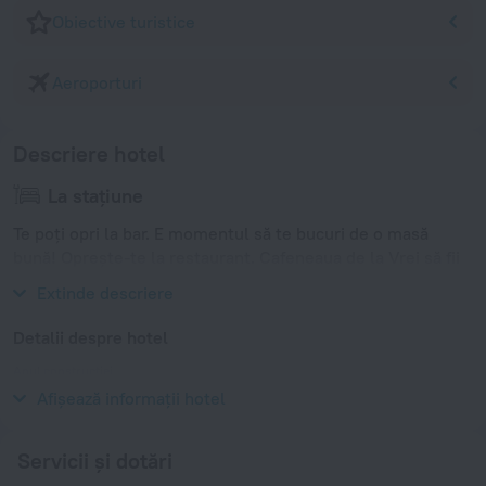
Obiective turistice
Aeroporturi
Descriere hotel
La stațiune
Te poți opri la bar. E momentul să te bucuri de o masă
bună! Oprește-te la restaurant. Cafeneaua de la Vrei să fii
mereu online? Ai la dispoziție rețea Wi-Fi.
Extinde descriere
Detalii despre hotel
Anul construcției
2003
Afișează informații hotel
Servicii și dotări