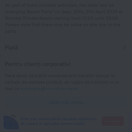
As part of hotel summer activities, the hotel will be
arranging 'Beach Party' on days, 20th, 21st April 2025 at
Novotel Private Beach starting from 12:00 until 23:00.
Please note that there may be noise on site due to the
party.
Plată
Pentru clienți corporativi
Dacă doriți să plătiți comanda prin transfer bancar în
calitate de entitate juridică, vă rugăm să trimiteți un e-
mail la
corporate@roundtrip.travel
Aflați mai multe
Este mai convenabilă căutarea opțiunilor
Accesare
de cazare în aplicația pentru mobil