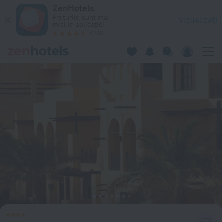
Novotel Bahrain Al Dana Resort în Manama — Rezervați acum 
ZenHotels
Prețurile sunt mai
Vizualizați
mici în aplicație!
4260