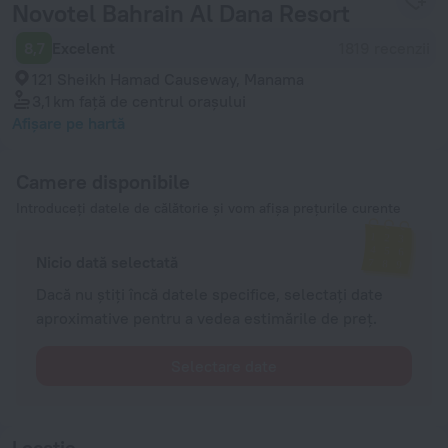
Novotel Bahrain Al Dana Resort
8,7
Excelent
1819 recenzii
121 Sheikh Hamad Causeway, Manama
3,1 km
față de centrul orașului
Afișare pe hartă
Camere disponibile
Introduceți datele de călătorie și vom afișa prețurile curente
Nicio dată selectată
Dacă nu știți încă datele specifice, selectați date
aproximative pentru a vedea estimările de preț.
Selectare date
Locație