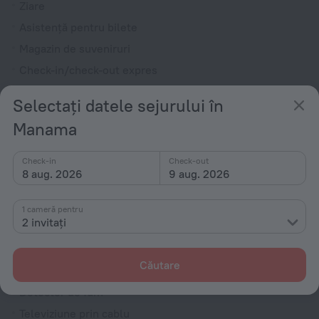
Ziare
Asistență pentru bilete
Magazin de suveniruri
Check-in/check-out expres
Grădină
Selectați datele sejurului în
Televizor în hol
Manama
Terasă
Extinctor
Check-in
Check-out
8 aug. 2026
9 aug. 2026
Încărcare mașină electrică
Camere
1 cameră pentru
2 invitați
Camere pentru nefumători
Room service
Căutare
Cameră de familie
Detector de fum
Televiziune prin cablu