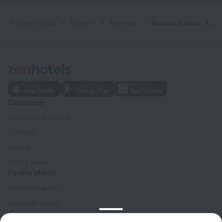
Pagina inițială
Bahrain
Manama
Novotel Bahrain Al Dana Resort
Companie
Companie și echipă
Contacte
Cariere
Pentru presă
Pentru clienți
Centru de ajutor
Asistență clienți
Blog de călătorii