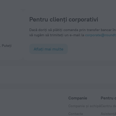
Pentru clienți corporativi
Dacă doriți să plătiți comanda prin transfer bancar în 
vă rugăm să trimiteți un e-mail la
corporate@roundtr
Aflați mai multe
Companie
Pentru c
Companie și echipă
Centru de
Contacte
Asistență