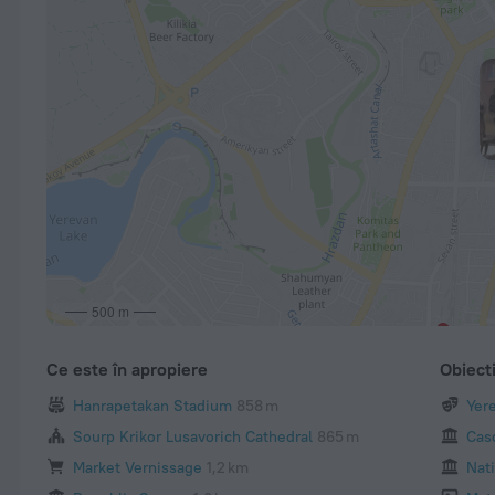
500 m
Ce este în apropiere
Obiecti
Hanrapetakan Stadium
858 m
Yer
Sourp Krikor Lusavorich Cathedral
865 m
Cas
Market Vernissage
1,2 km
Nat