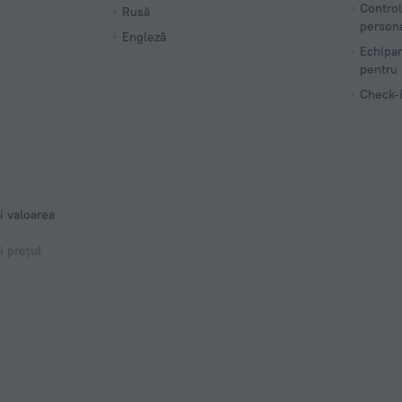
Control
Rusă
person
Engleză
Echipam
pentru 
Check-i
i valoarea
i prețul