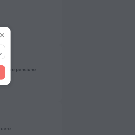
i despre pensiune
ză
 50 Hz
ământare)
 50 Hz
 camere
reere
re