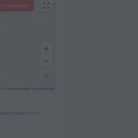
i în apropiere
ori © OpenStreetMap
OpenStreetMap
ional Airport
10,5 km