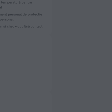
 temperatură pentru
al
ent personal de protecție
personal
n și check-out fără contact