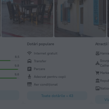
Dotări populare
Atracții
Internet gratuit
Hanra
8,5
Sourp
Transfer
Cathe
9,8
Parcare
Marke
9,6
Adecvat pentru copii
Repub
Aer condiționat
Natio
Toate dotările
•
43
Vi