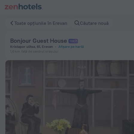
Bonjour Guest House în Erevan — Rezervați acum pe ZenHote
Toate opțiunile în Erevan
Căutare nouă
Bonjour Guest House
Kristapor ulitsa, 61, Erevan
Afișare pe hartă
1,6 km
față de centrul orașului