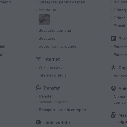
mători
Cafea/ceai pentru oaspeți
Bibliot
Mic dejun
Grătar(
Grătar
Terasă
Bucătărie comună
Bucătărie
Par
icii
Cuptor cu microunde
Parcare
at
Parcare
Internet
Wi-Fi gratuit
Copi
Internet gratuit
Adecvat
Transfer
Ani
Transfer
Nu sun
încasate separat
compan
Transport la/de la aeroport
Măsu
sigu
Limbi vorbite