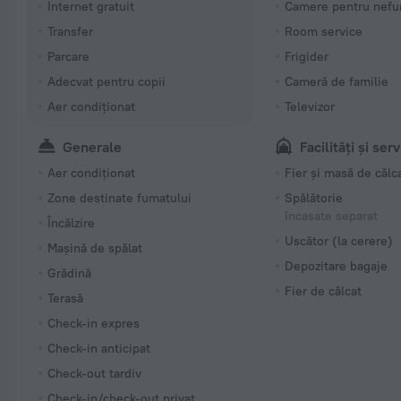
Internet gratuit
Camere pentru nefu
Transfer
Room service
Parcare
Frigider
Adecvat pentru copii
Cameră de familie
Aer condiționat
Televizor
Generale
Facilități și serv
Aer condiționat
Fier și masă de călc
Zone destinate fumatului
Spălătorie
încasate separat
Încălzire
Uscător (la cerere)
Mașină de spălat
Depozitare bagaje
Grădină
Fier de călcat
Terasă
Check-in expres
Check-in anticipat
Check-out tardiv
Check-in/check-out privat