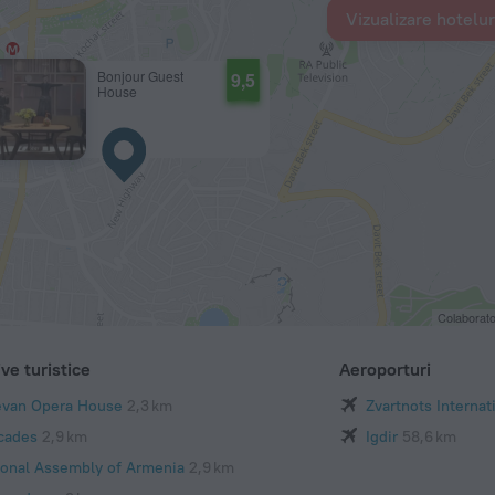
Vizualizare hotelur
Bonjour Guest
9,5
House
Colaborat
ve turistice
Aeroporturi
evan Opera House
2,3 km
Zvartnots Internat
cades
2,9 km
Igdir
58,6 km
ional Assembly of Armenia
2,9 km