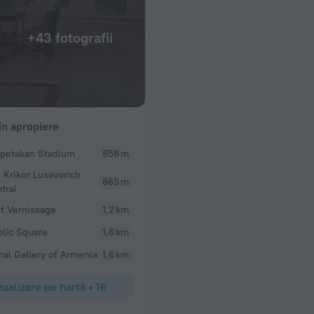
+43 fotografii
 în apropiere
petakan Stadium
858 m
 Krikor Lusavorich
865 m
dral
t Vernissage
1,2 km
lic Square
1,6 km
nal Gallery of Armenia
1,6 km
zualizare pe hartă
•
16