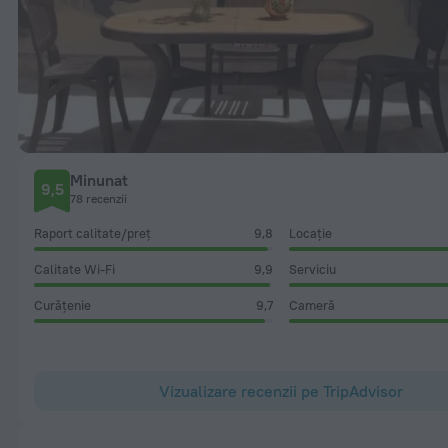
Minunat
9,5
78 recenzii
Raport calitate/preț
9,8
Locație
Calitate Wi-Fi
9,9
Serviciu
Curățenie
9,7
Cameră
Vizualizare recenzii pe TripAdvisor