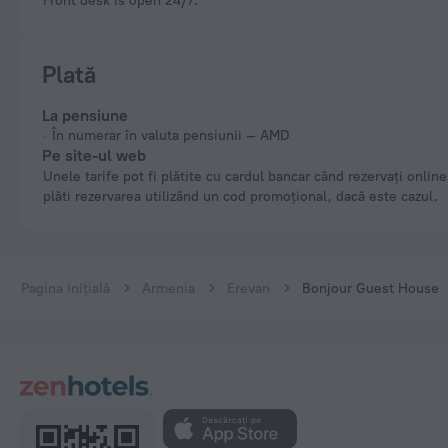
Front desk is open 24/7.
Plată
La pensiune
În numerar în valuta pensiunii — AMD
Pe site-ul web
Unele tarife pot fi plătite cu cardul bancar când rezervați online. Puteți
plăti rezervarea utilizând un cod promoțional, dacă este cazul.
Pagina inițială
Armenia
Erevan
Bonjour Guest House