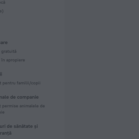
ecă
e)
care
 gratuită
 în apropiere
i
 pentru familii/copii
male de companie
t permise animalele de
ie
ri de sănătate și
ranță