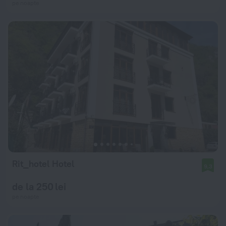
pe noapte
Rit_hotel Hotel
9,3
de la 250 lei
pe noapte