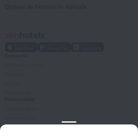
Opțiuni de hoteluri în Abhazia
Companie
Companie și echipă
Contacte
Cariere
Pentru presă
Pentru clienți
Centru de ajutor
Asistență clienți
Blog de călătorii
Setări pentru modulele cookie