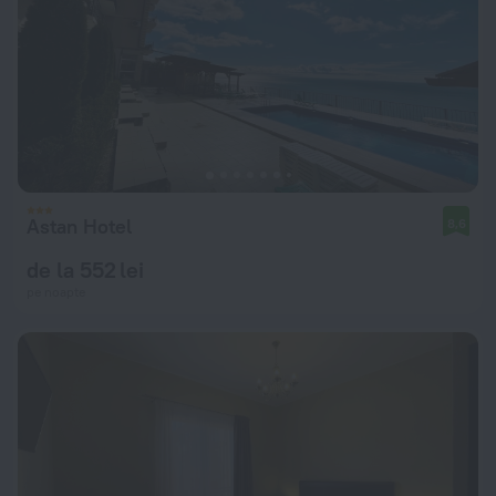
Astan Hotel
8,6
de la 552 lei
pe noapte