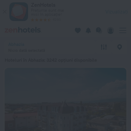
Top 20 Hoteluri în Abhazia 2026 de la 198 lei - Rezervați acu
ZenHotels
Prețurile sunt mai
Vizualizați
mici în aplicație!
4260
Abhazia
Nicio dată selectată
Hoteluri în Abhazia
: 3242 opțiuni disponibile