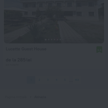
Lucette Guest House
8,8
de la 285 lei
pe noapte
1
2
3
4
5
163
Pagina inițială
Abhazia