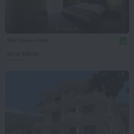
Rita House Hotel
9,2
de la 445 lei
pe noapte