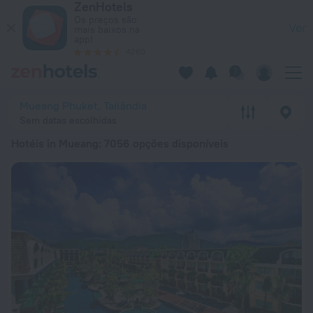
ZenHotels
20 Melhores Hotéis in Mueang 2026 desde 44 € - Reserve Ag
Os preços são
Ver
mais baixos na
app!
4260
Mueang Phuket, Tailândia
Sem datas escolhidas
Hotéis in Mueang
: 7056 opções disponíveis