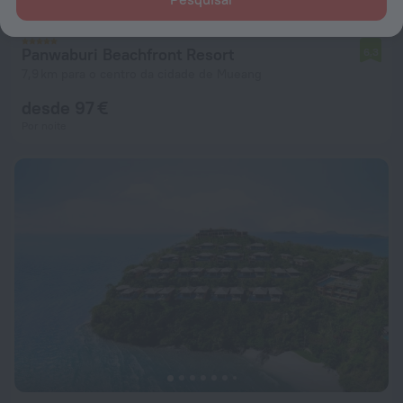
Panwaburi Beachfront Resort
6,3
7,9 km para o centro da cidade de Mueang
desde 97 €
Por noite