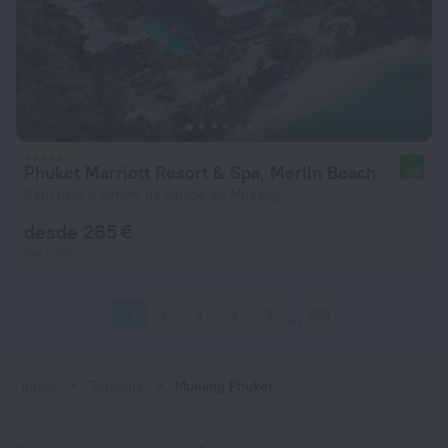
Phuket Marriott Resort & Spa, Merlin Beach
9,2
8 km para o centro da cidade de Mueang
desde 265 €
Por noite
1
2
3
4
5
353
Início
Tailândia
Mueang Phuket