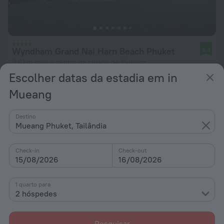
Wyndham Grand Nai Harn Beach Phuket
9,4
9,6 km para o centro da cidade de Mueang
Escolher datas da estadia em in
desde 72 €
Mueang
Por noite
Destino
Mueang Phuket, Tailândia
Check-in
Check-out
15/08/2026
16/08/2026
1 quarto para
2 hóspedes
Pesquisar