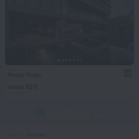
Pledge Scape
8,8
desde 82 €
Por noite
1
2
3
4
5
705
Início
Sri Lanka