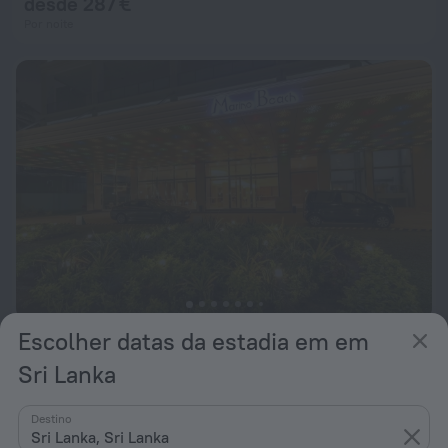
desde 287 €
Por noite
Escolher datas da estadia em em
Marino Beach Colombo
9,4
Sri Lanka
desde 82 €
Por noite
Destino
Sri Lanka, Sri Lanka