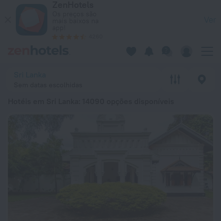
ZenHotels
20 Melhores Hotéis em Sri Lanka 2026 desde 17 € - Reserve 
Os preços são
Ver
mais baixos na
app!
4260
Sri Lanka
Sem datas escolhidas
Hotéis em Sri Lanka
: 14090 opções disponíveis