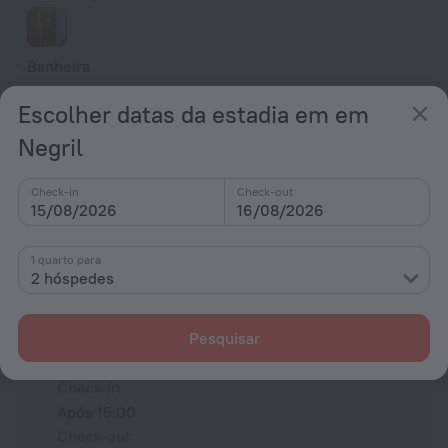
Banheira
Chuveiro
Escolher datas da estadia em em
Roupeiro/Closet
Negril
Lençóis
Artigos de higiene
Check-in
Check-out
15/08/2026
16/08/2026
Todas as comodidades
78
1 quarto para
2 hóspedes
Condições de alojamento
Pesquisar
Check-in e check-out
Check-in
Após 15:00
Check-out