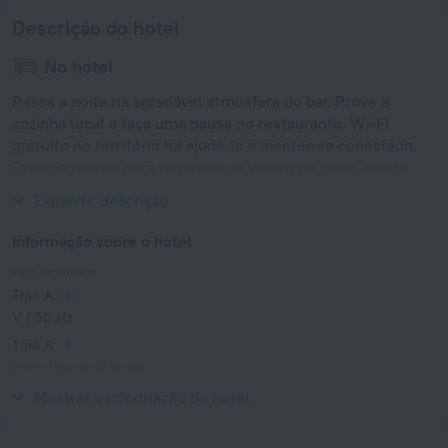
Descrição do hotel
No hotel
Passe a noite na agradável atmosfera do bar. Prove a
cozinha local e faça uma pausa no restaurante. Wi-Fi
gratuito no território irá ajudá-lo a manter-se conectado.
Especialmente para turistas que viajam de carro, existe
uma zona de estacionamento gratuito.
Expandir descrição
Informação sobre o hotel
Tipo de tomada
Tipo A
V / 50 Hz
Tipo A
(com ligação à terra)
V / 50 Hz
Mostrar a informação do hotel