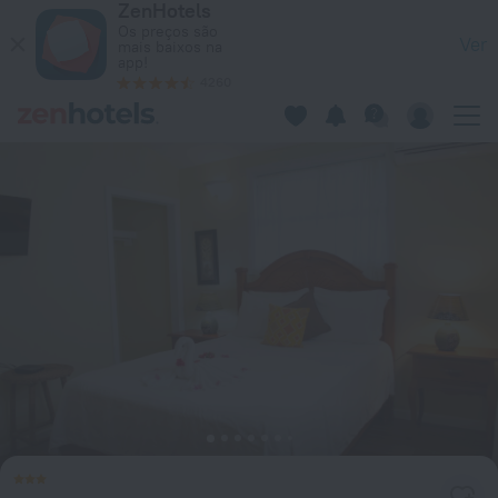
ZenHotels
The Westender Inn em Negril — Reserve agora em ZenHotels
Os preços são
Ver
mais baixos na
app!
4260