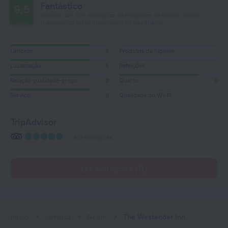
Fantástico
9,5
Baseado em 934 avaliações de hóspedes de todo o mundo.
11 avaliações estão disponíveis no seu idioma
Limpeza
8
Produtos de higiene
Localização
8
Refeições
Relação qualidade-preço
8
Quarto
8
Serviço
8
Qualidade do Wi-Fi
TripAdvisor
813 avaliações
Ler avaliações (11)
Início
Jamaica
Negril
The Westender Inn