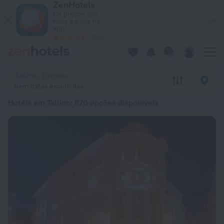
ZenHotels
20 Melhores Hotéis em Tallinn 2026 desde 35 € - Reserve A
Os preços são
Ver
mais baixos na
app!
4260
Tallinn, Estónia
Sem datas escolhidas
Hotéis em Tallinn
: 870 opções disponíveis