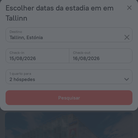
Escolher datas da estadia em em
Tallinn
Destino
Tallinn, Estónia
Check-in
Check-out
15/08/2026
16/08/2026
1 quarto para
Tallink City Hotel
7,5
2 hóspedes
708 m para o centro da cidade de Tallinn
desde 86 €
Pesquisar
Por noite