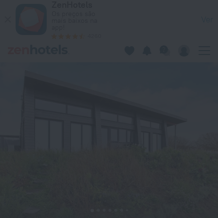
ZenHotels
8 Person Holiday Home in Kalundborg in Kalundborg — Reser
Os preços são
Ver
mais baixos na
app!
4260