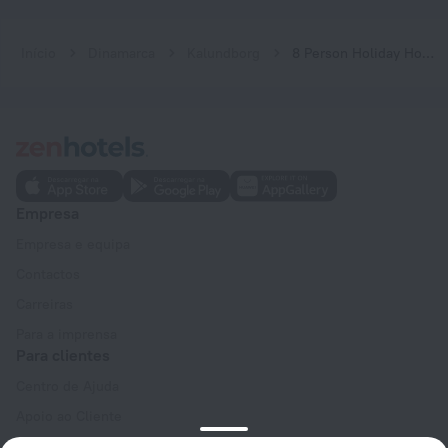
Início
Dinamarca
Kalundborg
8 Person Holiday Home in Kalundborg
Empresa
Empresa e equipa
Contactos
Carreiras
Para a imprensa
Para clientes
Centro de Ajuda
Apoio ao Cliente
Blogue de viagens