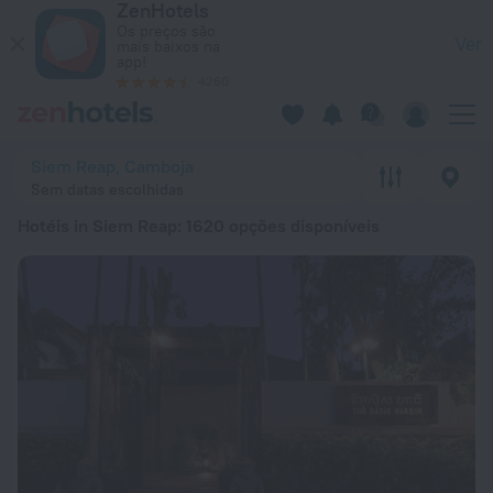
ZenHotels
20 Melhores Hotéis in Siem Reap 2026 desde 19 € - Reserve
Os preços são
Ver
mais baixos na
app!
4260
Siem Reap, Camboja
Sem datas escolhidas
Hotéis in Siem Reap
: 1620 opções disponíveis