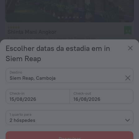
Shinta Mani Angkor
9,8
1,6 km para o centro da cidade de Siem Reap
Escolher datas da estadia em in
desde 189 €
Siem Reap
Por noite
Destino
Siem Reap, Camboja
Check-in
Check-out
15/08/2026
16/08/2026
1 quarto para
2 hóspedes
Pesquisar