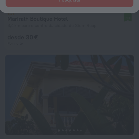
Marirath Boutique Hotel
10
3,4 km para o centro da cidade de Siem Reap
desde 30 €
Por noite