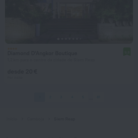
Diamond D'Angkor Boutique
9,8
1,2 km para o centro da cidade de Siem Reap
desde 20 €
Por noite
1
2
3
4
5
81
Início
Camboja
Siem Reap