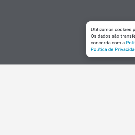
Utilizamos cookies p
Os dados são transfe
concorda com a
Polí
Política de Privacid
Início
Angola
Kuito
Opções de hotel in Kuito
Por estrelas
Por tipo
5 estrelas
Hotéis