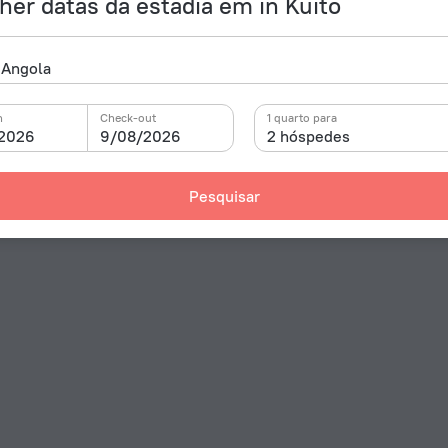
her datas da estadia em in Kuito
n
Check-out
1 quarto para
2026
9/08/2026
2 hóspedes
Pesquisar