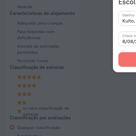
Escol
Varanda
Características do alojamento
Destino
Adequado para crianças
Para hóspedes com
Check-i
deficiências
8/08/
Animais de estimação
permitidos
Permitido fumar
Classificação de estrelas
ou sem classificação de
estrelas
Classificação por avaliações
Qualquer classificação