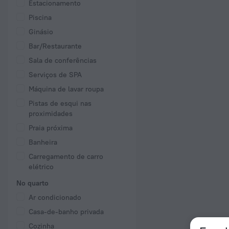
Estacionamento
Piscina
Ginásio
Bar/Restaurante
Sala de conferências
Serviços de SPA
Máquina de lavar roupa
Pistas de esqui nas
proximidades
Praia próxima
Banheira
Carregamento de carro
elétrico
No quarto
Ar condicionado
Casa-de-banho privada
Cozinha