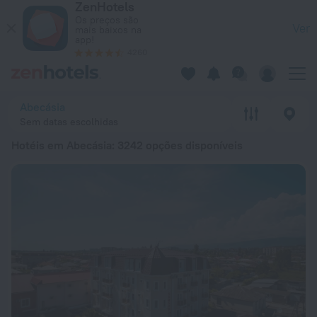
ZenHotels
20 Melhores Hotéis em Abecásia 2026 desde 34 € - Reserve 
Os preços são
Ver
mais baixos na
app!
4260
Abecásia
Sem datas escolhidas
Hotéis em Abecásia
: 3242 opções disponíveis