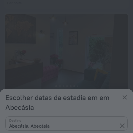
Por noite
Escolher datas da estadia em em
Travel Mini-hotel
9,3
Abecásia
desde 52 €
Por noite
Destino
Abecásia, Abecásia