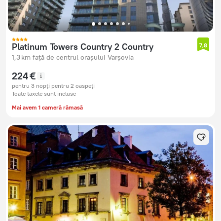
Platinum Towers Country 2 Country
7,8
1,3 km față de centrul orașului Varșovia
224 €
pentru 3 nopți pentru 2 oaspeți
Toate taxele sunt incluse
Mai avem 1 cameră rămasă