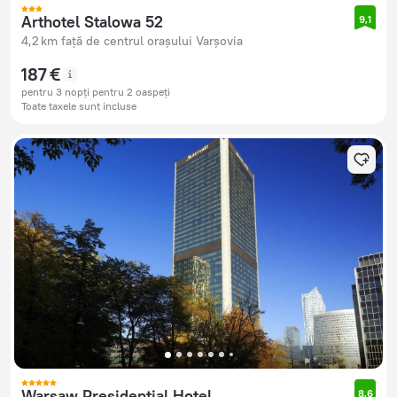
Arthotel Stalowa 52
9,1
4,2 km față de centrul orașului Varșovia
187 €
pentru 3 nopți pentru 2 oaspeți
Toate taxele sunt incluse
Warsaw Presidential Hotel
8,6