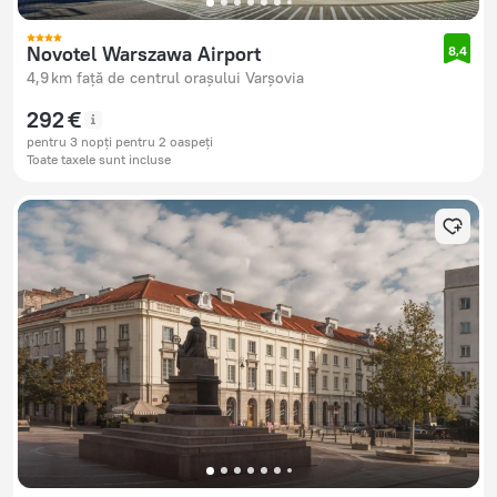
Novotel Warszawa Airport
8,4
4,9 km față de centrul orașului Varșovia
292 €
pentru 3 nopți pentru 2 oaspeți
Toate taxele sunt incluse