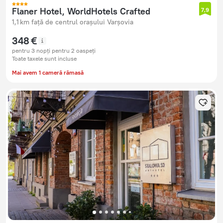
Flaner Hotel, WorldHotels Crafted
7,9
1,1 km față de centrul orașului Varșovia
348 €
pentru 3 nopți pentru 2 oaspeți
Toate taxele sunt incluse
Mai avem 1 cameră rămasă