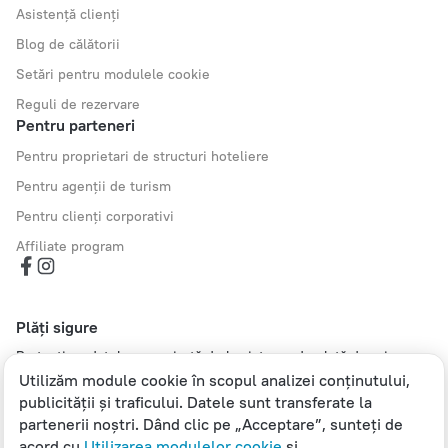
Asistență clienți
Blog de călătorii
Setări pentru modulele cookie
Reguli de rezervare
Pentru parteneri
Pentru proprietari de structuri hoteliere
Pentru agenții de turism
Pentru clienți corporativi
Affiliate program
Plăți sigure
Protecție a datelor securizată de la sisteme de plată de prim
rang.
Utilizăm module cookie în scopul analizei conținutului,
publicității și traficului. Datele sunt transferate la
partenerii noștri. Dând clic pe „Acceptare”, sunteți de
acord cu
Utilizarea modulelor cookie
și