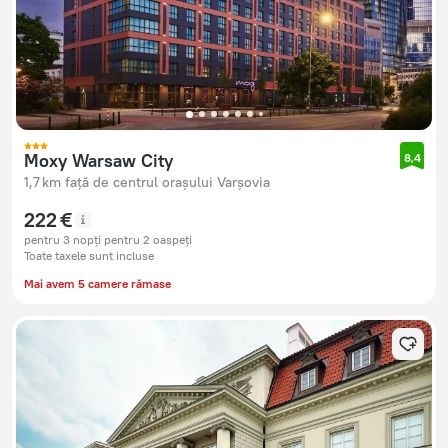
Moxy Warsaw City
8,4
1,7 km față de centrul orașului Varșovia
222 €
pentru 3 nopți pentru 2 oaspeți
Toate taxele sunt incluse
Mai avem 5 camere rămase