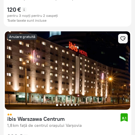
120 €
pentru 3 nopți pentru 2 oaspeți
Toate taxele sunt incluse
Anulare gratuită
ibis Warszawa Centrum
8,1
1,8 km față de centrul orașului Varșovia