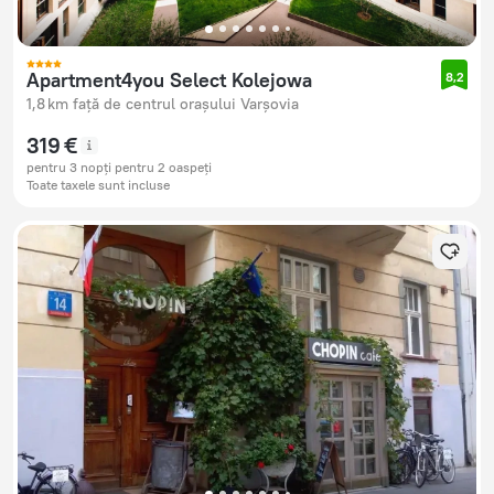
Apartment4you Select Kolejowa
8,2
1,8 km față de centrul orașului Varșovia
319 €
pentru 3 nopți pentru 2 oaspeți
Toate taxele sunt incluse