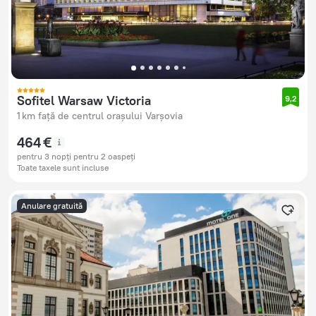
Sofitel Warsaw Victoria
9,2
1 km față de centrul orașului Varșovia
464 €
pentru 3 nopți pentru 2 oaspeți
Toate taxele sunt incluse
Anulare gratuită