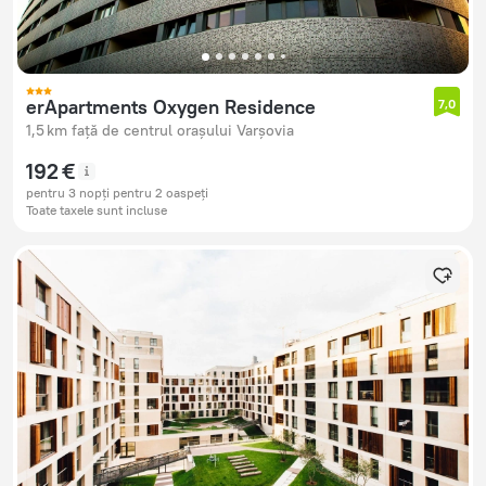
erApartments Oxygen Residence
7,0
1,5 km față de centrul orașului Varșovia
192 €
pentru 3 nopți pentru 2 oaspeți
Toate taxele sunt incluse