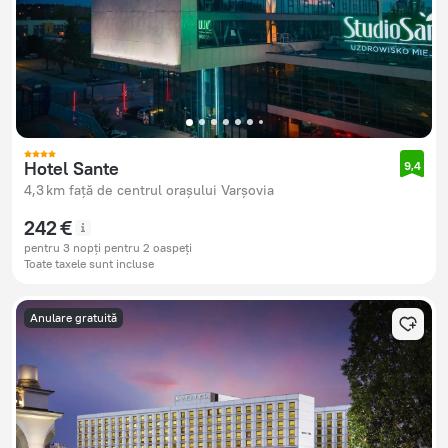
Hotel Sante
9,4
4,3 km față de centrul orașului Varșovia
242 €
pentru 3 nopți pentru 2 oaspeți
Toate taxele sunt incluse
Anulare gratuită