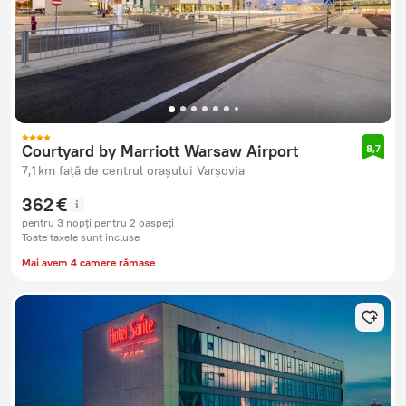
Courtyard by Marriott Warsaw Airport
8,7
7,1 km față de centrul orașului Varșovia
362 €
pentru 3 nopți pentru 2 oaspeți
Toate taxele sunt incluse
Mai avem 4 camere rămase