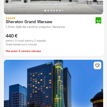
Sheraton Grand Warsaw
9,0
1,3 km față de centrul orașului Varșovia
440 €
pentru 3 nopți pentru 2 oaspeți
Toate taxele sunt incluse
Mai avem 5 camere rămase