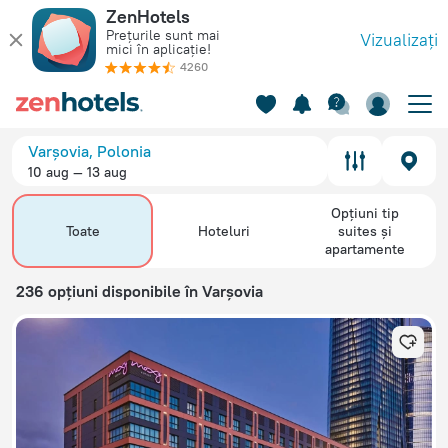
Top 20 Hoteluri în Varșovia 2026 - Rezervați acum pe ZenHot
ZenHotels
Prețurile sunt mai
Vizualizați
mici în aplicație!
4260
Varșovia, Polonia
10 aug — 13 aug
Opțiuni tip
Toate
Hoteluri
suites și
apartamente
236 opțiuni disponibile în Varșovia