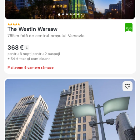
The Westin Warsaw
8,8
795 m față de centrul orașului Varșovia
368 €
pentru 3 nopți pentru 2 oaspeți
+ 54 zł taxe și comisioane
Mai avem 5 camere rămase