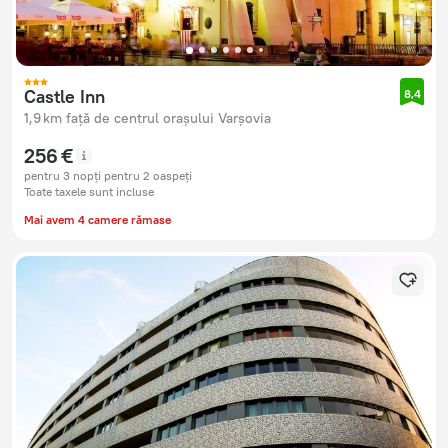
Castle Inn
8,4
1,9 km față de centrul orașului Varșovia
256 €
pentru 3 nopți pentru 2 oaspeți
Toate taxele sunt incluse
Mai avem 4 camere rămase