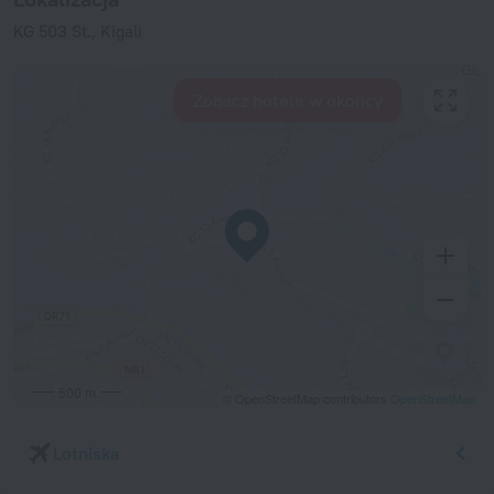
KG 503 St., Kigali
Zobacz hotele w okolicy
500 m
© OpenStreetMap contributors
OpenStreetMap
Lotniska