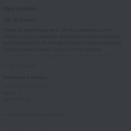
Opis hostelu
W hostelu
Wejdź do pobliskiego baru. Spróbuj lokalnej kuchni i
zrelaksuj się w restauracji. Na terenie obiektu dostępne
jest bezpłatne Wi-Fi. Więcej informacji możesz otrzymać
podczas zameldowania. Turyści, którzy przyjadą
samochodem, mogą zaparkować w strefie bezpłatnego
parkowania.
Rozwiń opis
Informacje o hostelu
Rodzaj gniazdka elektrycznego
Typu C
230 V / 50 Hz
Typu J
230 V / 50 Hz
Pokaż informacje o hotelu