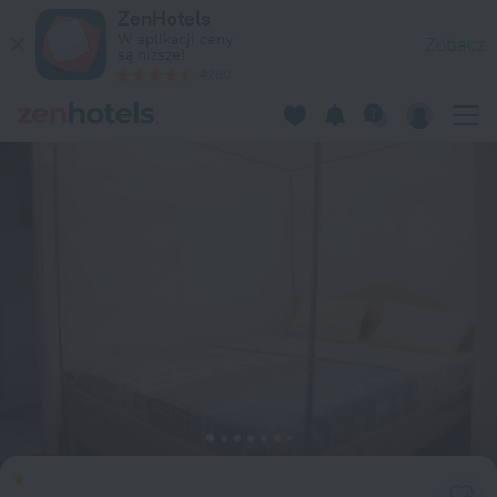
Mama Rwanda Youth Hostel w Kigali – zarezerwuj teraz na Ze
ZenHotels
W aplikacji ceny
Zobacz
są niższe!
4260