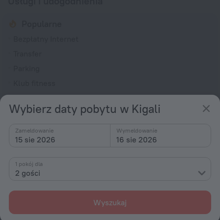
Usługi i udogodnienia
Popularne
Bezpłatny Internet
Transfer
Parking
Klub fitness
Bar lub restauracja
Wybierz daty pobytu w Kigali
Ogólne
Zameldowanie
Wymeldowanie
Całodobowa recepcja
15 sie 2026
16 sie 2026
Obiekt wolny od dymu tytoniowego
Ogród
1 pokój dla
2 gości
Pokoje
Obsługa pokojowa
Wyszukaj