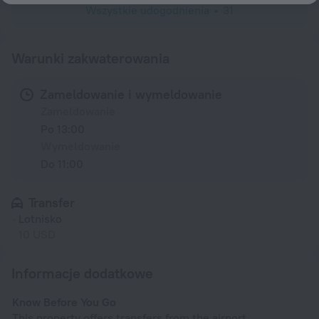
Wszystkie udogodnienia
31
Warunki zakwaterowania
Zameldowanie i wymeldowanie
Zameldowanie
Po 13:00
Wymeldowanie
Do 11:00
Transfer
Lotnisko
10 USD
Informacje dodatkowe
Know Before You Go
This property offers transfers from the airport