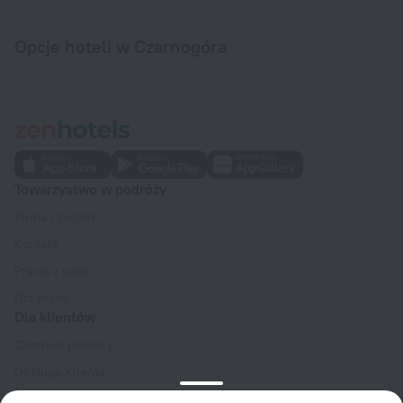
Opcje hoteli w Czarnogóra
Towarzystwo w podróży
Firma i zespół
Kontakt
Pracuj z nami
Dla prasy
Dla klientów
Centrum pomocy
Obsługa Klienta
Blog podróżniczy