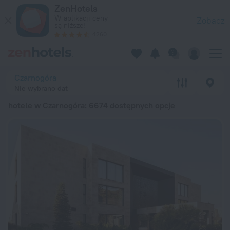
20 najlepszych hotele w Czarnogóra 2026 od 148 zł – zarezerw
ZenHotels
W aplikacji ceny
Zobacz
są niższe!
4260
Czarnogóra
Nie wybrano dat
hotele w Czarnogóra
: 6674 dostępnych opcje