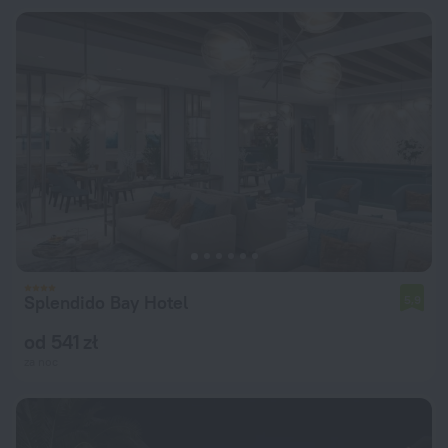
Splendido Bay Hotel
5,9
od 541 zł
za noc