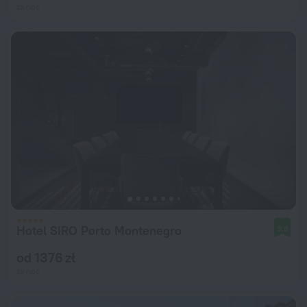
za noc
Hotel SIRO Porto Montenegro
9,8
od 1376 zł
za noc