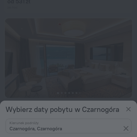
od 531 zł
za noc
Krušo Hotel
9,0
Wybierz daty pobytu w Czarnogóra
od 845 zł
Kierunek podróży
za noc
Czarnogóra, Czarnogóra