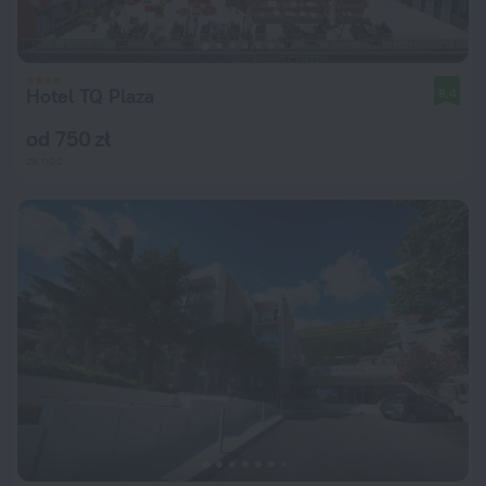
Hotel TQ Plaza
8,4
od 750 zł
za noc