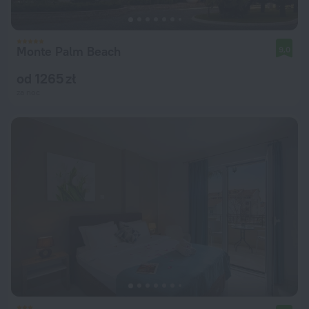
Monte Palm Beach
9,0
od 1265 zł
za noc