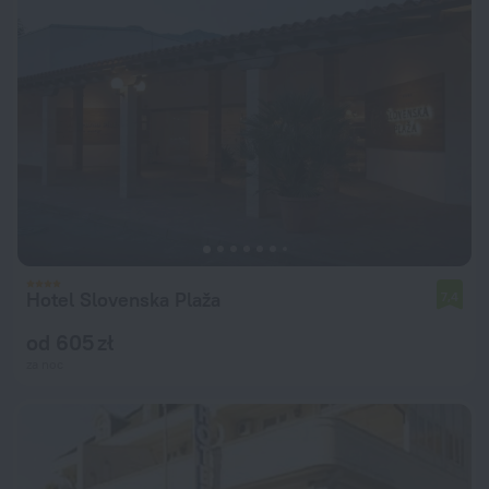
Hotel Slovenska Plaža
7,4
od 605 zł
za noc