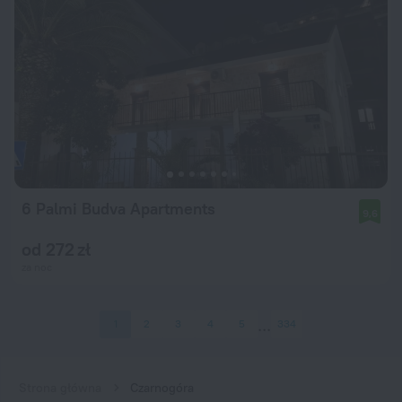
6 Palmi Budva Apartments
9,6
od 272 zł
za noc
1
2
3
4
5
334
Strona główna
Czarnogóra