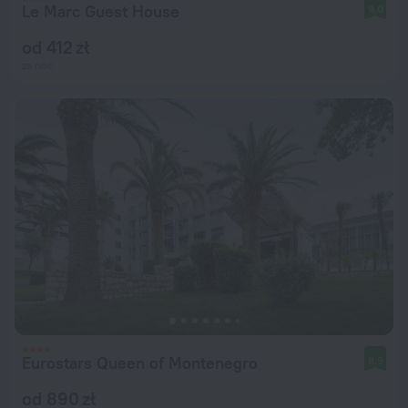
Le Marc Guest House
9,0
od 412 zł
za noc
Eurostars Queen of Montenegro
8,9
od 890 zł