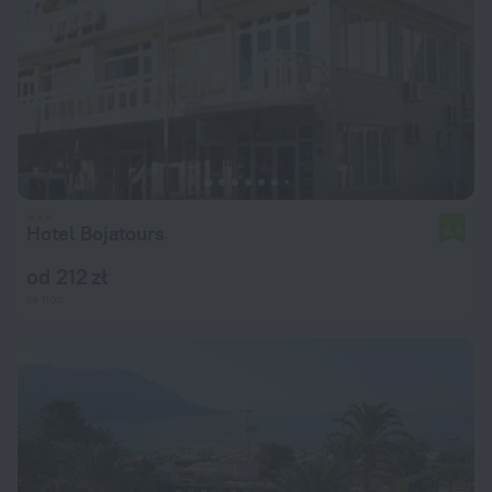
Hotel Bojatours
6,9
od 212 zł
za noc