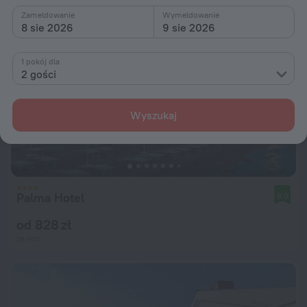
Zameldowanie
Wymeldowanie
8 sie 2026
9 sie 2026
1 pokój dla
2 gości
Wyszukaj
Palma Hotel
8,0
od 828 zł
za noc