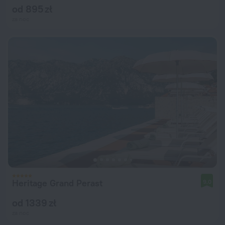
od 895 zł
za noc
Heritage Grand Perast
9,0
od 1339 zł
za noc