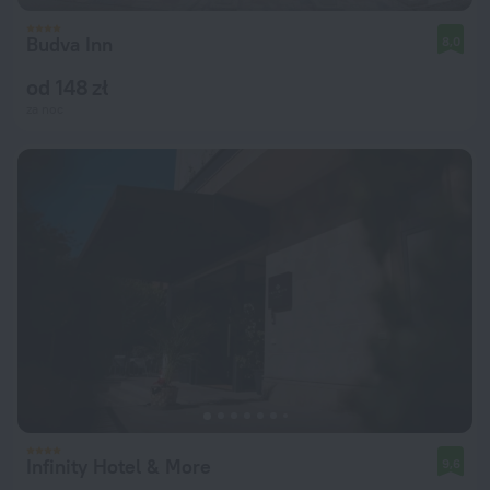
Budva Inn
8,0
od 148 zł
za noc
Infinity Hotel & More
9,6