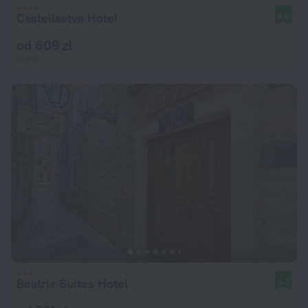
Castellastva Hotel
8,0
od 609 zł
za noc
Beatrix Suites Hotel
9,3