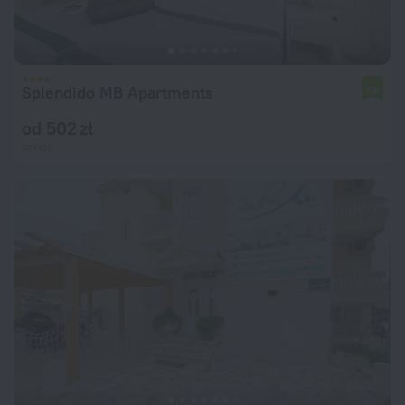
Splendido MB Apartments
7,8
od 502 zł
za noc