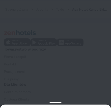
Strona główna
Japonia
Tokio
Apa Hotel Kanda Ekihigashi
Towarzystwo w podróży
Firma i zespół
Kontakt
Pracuj z nami
Dla prasy
Dla klientów
Centrum pomocy
Obsługa Klienta
Blog podróżniczy