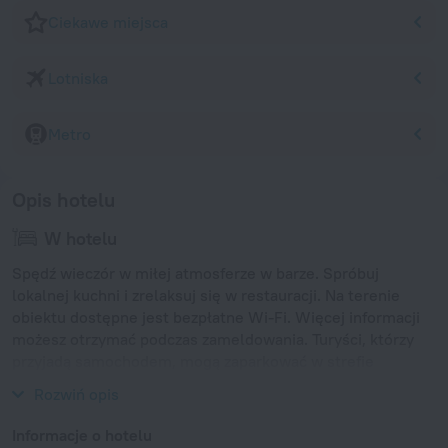
Ciekawe miejsca
Lotniska
Metro
Opis hotelu
W hotelu
Spędź wieczór w miłej atmosferze w barze. Spróbuj
lokalnej kuchni i zrelaksuj się w restauracji. Na terenie
obiektu dostępne jest bezpłatne Wi-Fi. Więcej informacji
możesz otrzymać podczas zameldowania. Turyści, którzy
przyjadą samochodem, mogą zaparkować w strefie
parkowania.
Rozwiń opis
Informacje o hotelu