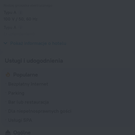
Rodzaj gniazdka elektrycznego
Typu A
100 V / 50, 60 Hz
Typu A
(z uziemieniem)
100 V / 50, 60 Hz
Pokaż informacje o hotelu
Usługi i udogodnienia
Popularne
Bezpłatny Internet
Parking
Bar lub restauracja
Dla niepełnosprawnych gości
Usługi SPA
Ogólne