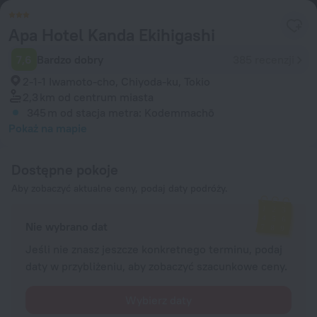
Apa Hotel Kanda Ekihigashi
7,6
Bardzo dobry
385 recenzji
2-1-1 Iwamoto-cho, Chiyoda-ku, Tokio
2,3 km
od centrum miasta
345 m
od stacja metra: Kodemmachō
Pokaż na mapie
Dostępne pokoje
Aby zobaczyć aktualne ceny, podaj daty podróży.
Nie wybrano dat
Jeśli nie znasz jeszcze konkretnego terminu, podaj
daty w przybliżeniu, aby zobaczyć szacunkowe ceny.
Wybierz daty