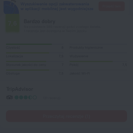
Wyszukiwanie opcji zakwaterowania
Przejdź tam
w aplikacji mobilnej jest wygodniejsze
Bardzo dobry
7,6
Na podstawie 385 recenzji gości z całego świata.
1 recenzja jest dostępna w Twoim języku
Czystość
8
Produkty higieniczne
Lokalizacja
7,5
Wyżywienie
Stosunek jakości do ceny
7
Pokój
7,5
Obsługa
7,5
Jakość Wi-Fi
TripAdvisor
131 recenzji
Przeczytaj recenzje (1)