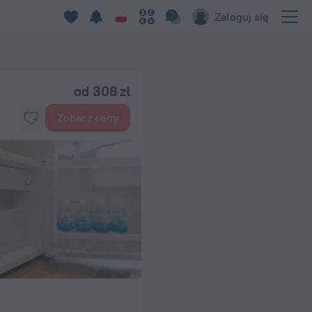
enHotels.com
Zaloguj się
od 308 zł
Zobacz ceny