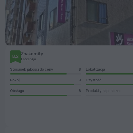
Znakomity
8,2
1 recenzja
Stosunek jakości do ceny
8
Lokalizacja
Pokój
9
Czystość
Obsługa
8
Produkty higieniczne