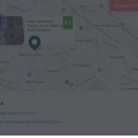
Zobacz hot
Near Ikebukuro,
8,2
Tokyo | 2-min Walk to
Nishi-Sugamo
Station | Entire Place
| Up to 4 Guests
© OpenStr
ka
eda Airport
22,1 km
ta International Airport
59,6 km