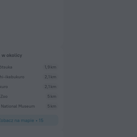
e w okolicy
ōtsuka
1,9 km
hi-ikebukuro
2,1 km
kuro
2,1 km
 Zoo
5 km
 National Museum
5 km
Zobacz na mapie
•
15