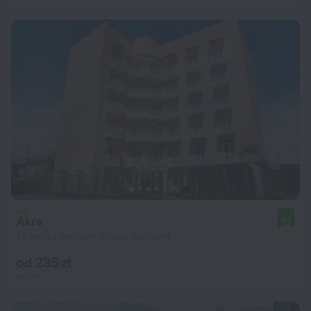
Akra
9,5
1,5 km od centrum miasta Suchumi
od 235 zł
za noc