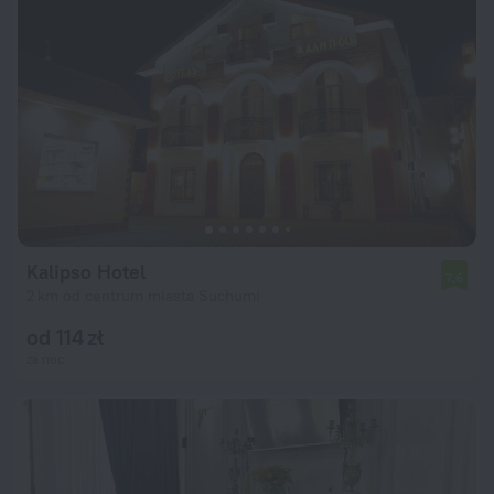
Kalipso Hotel
7,6
2 km od centrum miasta Suchumi
od 114 zł
za noc