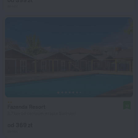
za noc
Fazenda Resort
10
3,7 km od centrum miasta Suchumi
od 369 zł
za noc