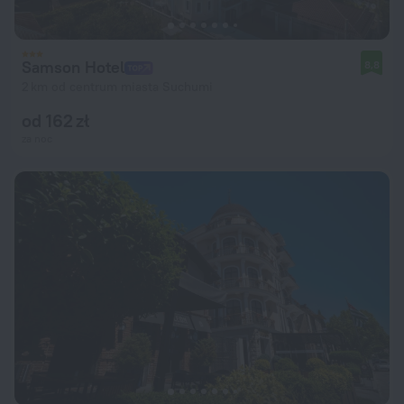
Samson Hotel
8,8
2 km od centrum miasta Suchumi
od 162 zł
za noc