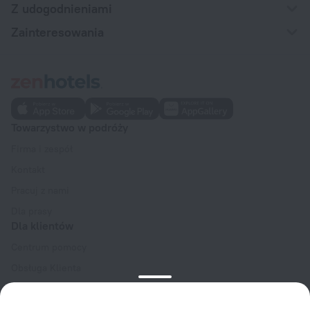
Z udogodnieniami
Zainteresowania
Towarzystwo w podróży
Firma i zespół
Kontakt
Pracuj z nami
Dla prasy
Dla klientów
Centrum pomocy
Obsługa Klienta
Blog podróżniczy
Ustawienia plików cookie