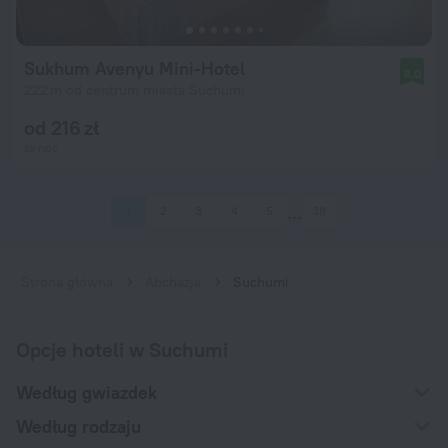
Sukhum Avenyu Mini-Hotel
8,0
222 m od centrum miasta Suchumi
od 216 zł
za noc
1
2
3
4
5
38
Strona główna
Abchazja
Suchumi
Opcje hoteli w Suchumi
Według gwiazdek
Według rodzaju