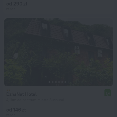
od 290 zł
za noc
DzhaNat Hotel
8,0
4,1 km od centrum miasta Suchumi
od 146 zł
za noc