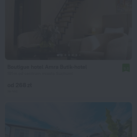
Boutigue hotel Amra Butik-hotel
9,3
181 m od centrum miasta Suchumi
od 268 zł
za noc