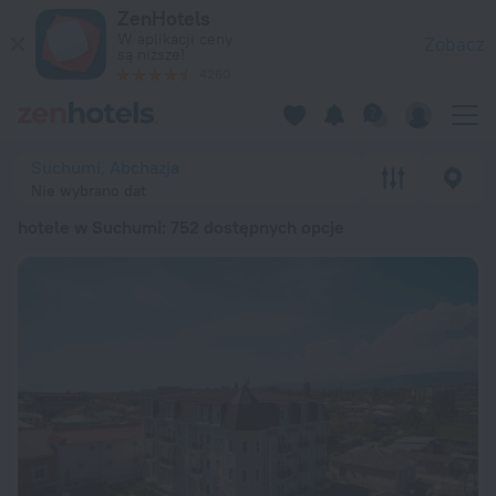
20 najlepszych hotele w Suchumi 2026 od 114 zł – zarezerwuj 
ZenHotels
W aplikacji ceny
Zobacz
są niższe!
4260
Suchumi, Abchazja
Nie wybrano dat
hotele w Suchumi
: 752 dostępnych opcje