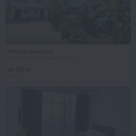
Abhazija Avangard
1,9 km od centrum miasta Suchumi
od 123 zł
za noc