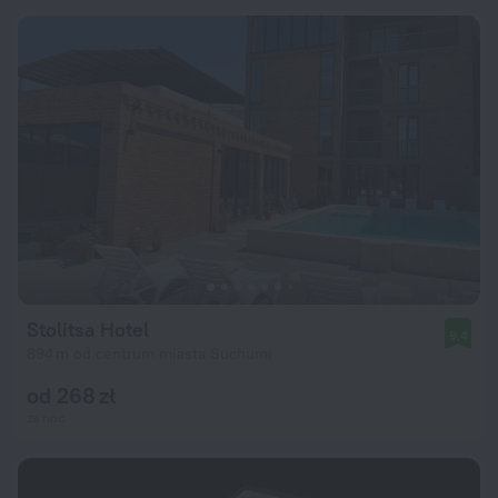
Stolitsa Hotel
9,4
894 m od centrum miasta Suchumi
od 268 zł
za noc