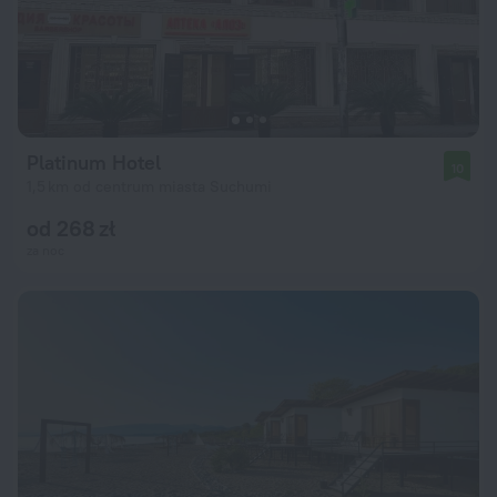
Platinum Hotel
10
1,5 km od centrum miasta Suchumi
od 268 zł
za noc