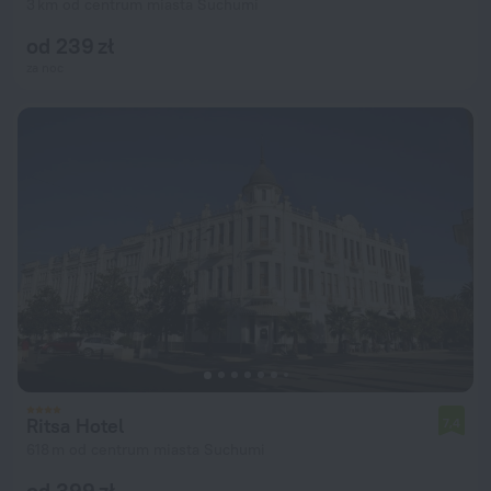
3 km od centrum miasta Suchumi
od 239 zł
za noc
Ritsa Hotel
7,4
618 m od centrum miasta Suchumi
od 399 zł