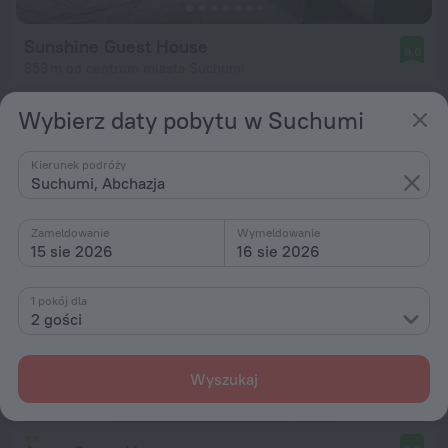
Sunshine Guest House
9,0
859 m od centrum miasta Suchumi
od 147 zł
Wybierz daty pobytu w Suchumi
za noc
Kierunek podróży
Suchumi, Abchazja
Zameldowanie
Wymeldowanie
15 sie 2026
16 sie 2026
1 pokój dla
2 gości
Wyszukaj