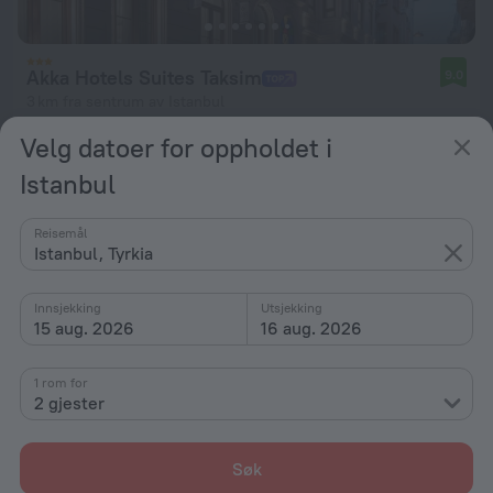
Akka Hotels Suites Taksim
9.0
3 km fra sentrum av Istanbul
fra kr 896
Velg datoer for oppholdet i
per natt
Istanbul
Reisemål
Istanbul, Tyrkia
Innsjekking
Utsjekking
15 aug. 2026
16 aug. 2026
1 rom for
2 gjester
Søk