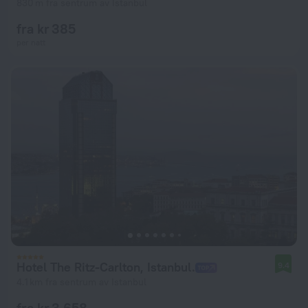
830 m fra sentrum av Istanbul
fra kr 385
per natt
Hotel The Ritz-Carlton, Istanbul.
9.4
4.1 km fra sentrum av Istanbul
fra kr 3,658