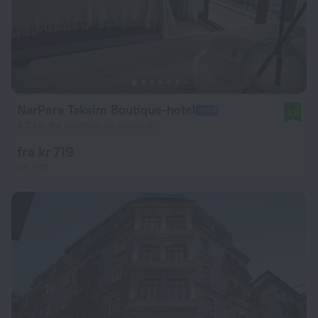
NarPera Taksim Boutique-hotel
9.6
4.2 km fra sentrum av Istanbul
fra kr 719
per natt