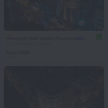
Mövenpick Hotel Istanbul Bosphorus
9.4
7.1 km fra sentrum av Istanbul
fra kr 1,658
per natt