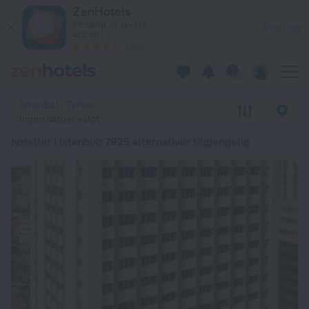
De 20 beste hoteller i Istanbul 2026 fra kr 385 - Bestill nå p
ZenHotels
Prisene er lavere i
Visning
appen!
4260
Istanbul, Tyrkia
Ingen datoer valgt
hoteller i Istanbul
: 7925 alternativer tilgjengelig