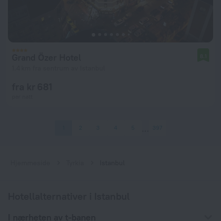
Grand Özer Hotel
8.1
1.4 km fra sentrum av Istanbul
fra kr 681
per natt
1
2
3
4
5
397
Hjemmeside
Tyrkia
Istanbul
Hotellalternativer i Istanbul
I nærheten av t-banen