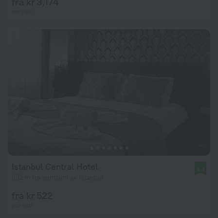
fra kr 3,174
per natt
Istanbul Central Hotel
8.3
832 m fra sentrum av Istanbul
fra kr 522
per natt