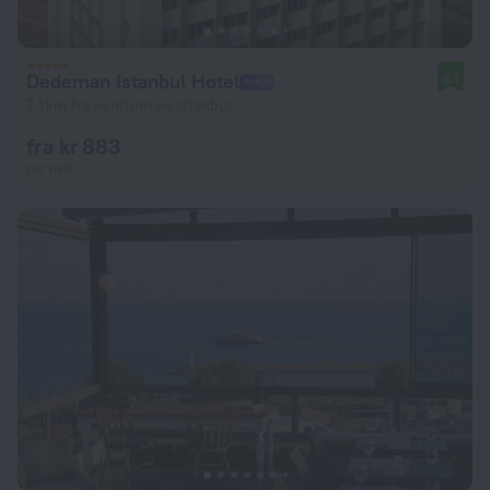
Dedeman Istanbul Hotel
8.1
7.1 km fra sentrum av Istanbul
fra kr 883
per natt