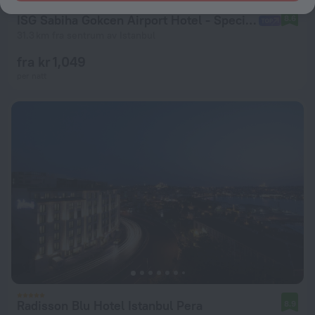
ISG Sabiha Gokcen Airport Hotel - Special Class
8.6
31.3 km fra sentrum av Istanbul
fra kr 1,049
per natt
Radisson Blu Hotel Istanbul Pera
8.9