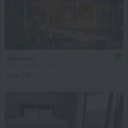
Küpeli Hotel
8.9
436 m fra sentrum av Istanbul
fra kr 739
per natt