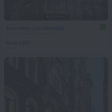
Akka Hotels Lush Taksim
8.7
3.3 km fra sentrum av Istanbul
fra kr 1,037
per natt