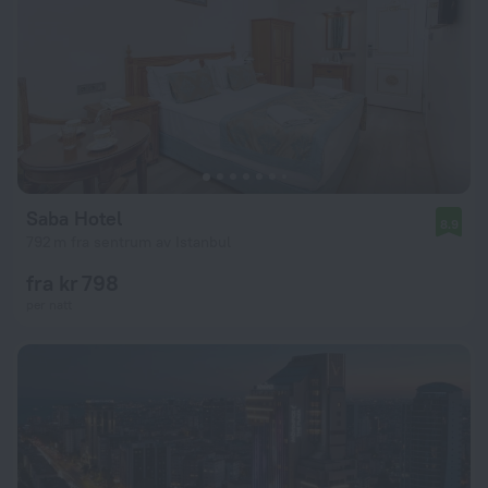
Saba Hotel
8.9
792 m fra sentrum av Istanbul
fra kr 798
per natt