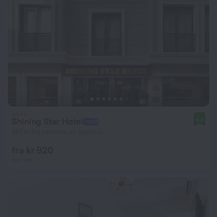
Shining Star Hotel
9.5
967 m fra sentrum av Istanbul
fra kr 920
per natt