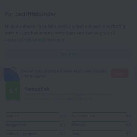
For bedriftskunder
Hvis du ønsker å betale bestillingen via bankoverføring
som en juridisk enhet, vennligst send en e-post til
corporate@roundtrip.travel
Les mer
Det er mer praktisk å søke etter overnatting
Gå dit
i mobilappen
Fantastisk
9.1
Basert på 2829 anmeldelser fra gjester fra hele verden.
11 anmeldelser er tilgjengelig på ditt språk
Renhold
8,8
Badeprodukter
9,4
Beliggenhet
8,9
Måltider
9,4
Valuta for pengene
8,7
Rom
8,7