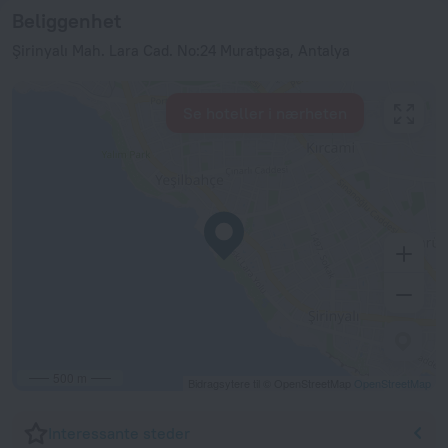
Beliggenhet
Şirinyalı Mah. Lara Cad. No:24 Muratpaşa, Antalya
Se hoteller i nærheten
500 m
Bidragsytere til © OpenStreetMap
OpenStreetMap
Interessante steder