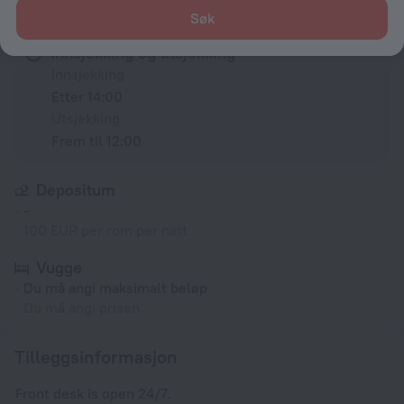
Vilkår og betingelser for overnatting
Søk
Innsjekking og utsjekking
Innsjekking
Etter 14:00
Utsjekking
Frem til 12:00
Depositum
-
100 EUR per rom per natt
Vugge
Du må angi maksimalt beløp
Du må angi prisen
Tilleggsinformasjon
Front desk is open 24/7.