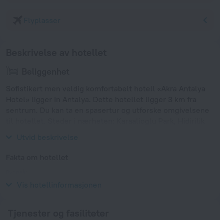
Flyplasser
Beskrivelse av hotellet
Beliggenhet
Sofistikert men veldig komfortabelt hotell «Akra Antalya
Hotel» ligger in Antalya. Dette hotellet ligger 3 km fra
sentrum. Du kan ta en spasertur og utforske omgivelsene
til hotellet. Steder i nærheten: Karaalioglu Park, Hidirilik
Tower og Antalya Old town.
Utvid beskrivelse
Fakta om hotellet
Byggeår
1989
Vis hotellinformasjonen
Tjenester og fasiliteter