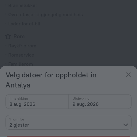
Brannslukker
Øvre etasjer tilgjengelig med heis
Lader for el-bil
Rom
Røykfrie rom
Romservice
Familierom
Velg datoer for oppholdet in
TV
Minibar
Antalya
Safe (på rommet)
Innsjekking
Utsjekking
Badeprodukter
8 aug. 2026
9 aug. 2026
Alle fasiliteter
72
1 rom for
2 gjester