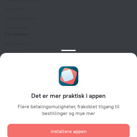
Selskap og team
Kontakter
Jobbmuligheter
For pressen
For kunder
Hjelpesenter
Kundestøtte
Reiseblogg
Innstillinger for informasjonskapsler
Booking Terms & Conditions
For partnere
Det er mer praktisk i appen
For eiere av overnattingssteder
For reisebyråer
Flere betalingsmuligheter, frakoblet tilgang til
bestillinger og mye mer
For bedriftskunder
Affiliate program
Installere appen